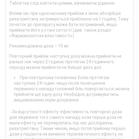
Таблетки слід ковтати цілими, запиваючи рідиною.
Вплив їжі: при одночасному прийомі з їжею абсорбція
ризатриптану затримується приблизно на 1 годину. Тому
початок дії препарату може бути затриманий, якщо
приймати його у стані ситості (див. також розділ
«Фармакологічні властивості»).
Рекомендована доза – 10 мг.
Повторний прийом: наступну дозу можна прийняти не
раніше ніж через 2 години; протягом 24-годинного
періоду можна прийняти не більше двох доз.
При повторному головному болю протягом
наступних 24 годин: якщо після полегшення
первинного нападу головний біль повертається, можна
прийняти ще одну дозу. Необхідно дотримуватись
вищевказаних норм дозування.
- За відсутності ефекту: ефективність повторної дози
для лікування того самого нападу, коли перша доза не
мала ефекту, не перевірялась під час досліджень
ризатриптану. Таким чином, якщо після прийому першої
дози у пацієнта не виникло терапевтичного ефекту, не