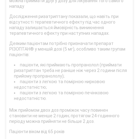
можна приймати другу дозу для лікування того самого
нападу
Дослідження ризатриптану показали, що навіть при
відсутності терапевтичного ефекту під час одного
нападу залишається ймовірність виникнення
терапевтичного ефекту при наступних нападах.
Деяким пацієнтам потрібно призначати препарат
РІЗОПТАН® у меншій дозі (5 мг), особливо таким групам
пацієнтів:
пацієнти, які приймають пропранолол (приймати
ризатриптан треба не раніше ніж через 2 години після
прийому пропранололу);
пацієнти з легкою та помірною нирковою
недостатністю;
пацієнти з легкою та помірною печінковою
недостатністю.
Між прийомом двох доз проміжок часу повинен
становити не менше 2 годин; протягом 24-годинного
періоду можна прийняти не більше 2 доз.
Пацієнти віком від 65 років