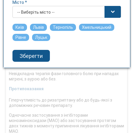
Місто *
Чутливість до світла
-- Виберіть місто --
Ні
Київ
Львів
Тернопіль
Хмельницький
Фармакотерапевтична група
Рівне
Луцьк
Засоби, що застосовуються при мігрені. Селективні
агоністи 5-НТ1-рецепторів серотоніну. Ризатриптан. Код
АТХ N02C C04.
Зберегти
Показання
Невідкладна терапія фази головного болю при нападах
мігрені, з аурою або без.
Протипоказання
Гіперчутливість до ризатриптану або до будь-якої з
допоміжних речовин препарату.
Одночасне застосування з інгібіторами
моноаміноксидази (MAO) або застосування протягом
двох тижнів з моменту припинення лікування інгібіторами
MAO.