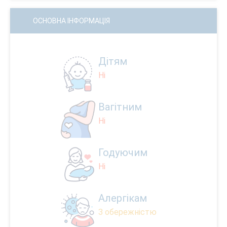
ОСНОВНА ІНФОРМАЦІЯ
Дітям
Ні
Вагітним
Ні
Годуючим
Ні
Алергікам
З обережністю