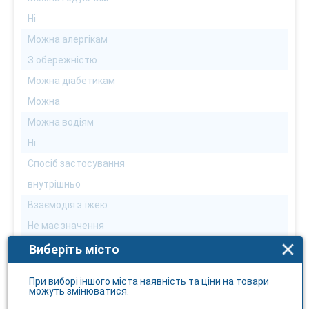
Ні
Можна алергікам
З обережністю
Можна діабетикам
Можна
Можна водіям
Ні
Спосіб застосування
внутрішньо
Взаємодія з їжею
Не має значення
Умови відпуску
Виберіть місто
За рецептом
При виборі іншого міста наявність та ціни на товари
Температура зберігання
можуть змінюватися.
не вище 25 С