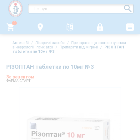
0
Аптека 3i
/
Лікарські засоби
/
Препарати, що застосовуються
в неврології і психіатрії
/
Препарати від мігрені
/
РІЗОПТАН
таблетки по 10мг №3
РІЗОПТАН таблетки по 10мг №3
За рецептом
ФАРМА СТАРТ