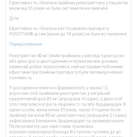
Ефективність і безпека прийому ризатриптану у пацієнтів
віком від 65 років не були систематично вивчені.
Діти.
Ефективність і безпека застосування препарату
РІЗОПТАН® дітям (віком до 18 років) не були встановлені.
Передозування
Ризатриптан 40 мг (який приймали у вигляді однієї дози
або двох доз із двогодинним інтервалом між дозами)
зазвичай добре переносився; найчастішими побічними
ефектами при прийомі препарату були запаморочення і
сонливість.
У дослідженні клінічної фармакології, у якому 12
дорослих осіб приймали ризатриптан у загальній
кумулятивній дозі 80 мг (впродовж 4 годин), у двох осіб
спостерігалися втрата свідомості та/або брадикардія. В
однієї особи, жінки віком 29 років, через 3 години після
прийому загалом 80 мг ризатриптану (впродовж 2 годин)
зафіксовано блювання, брадикардію та запаморочення.
Після розвитку цих симптомів трапилась
атріовентрикулярна блокада ІІІ ступеня, чутлива до дії