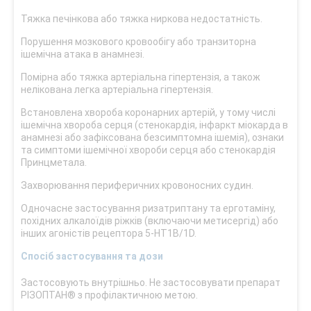
Тяжка печінкова або тяжка ниркова недостатність.
Порушення мозкового кровообігу або транзиторна
ішемічна атака в анамнезі.
Помірна або тяжка артеріальна гіпертензія, а також
нелікована легка артеріальна гіпертензія.
Встановлена хвороба коронарних артерій, у тому числі
ішемічна хвороба серця (стенокардія, інфаркт міокарда в
анамнезі або зафіксована безсимптомна ішемія), ознаки
та симптоми ішемічної хвороби серця або стенокардія
Принцметала.
Захворювання периферичних кровоносних судин.
Одночасне застосування ризатриптану та ерготаміну,
похідних алкалоїдів ріжків (включаючи метисергід) або
інших агоністів рецептора 5-HT1B/1D.
Спосіб застосування та дози
Застосовують внутрішньо. Не застосовувати препарат
РІЗОПТАН® з профілактичною метою.