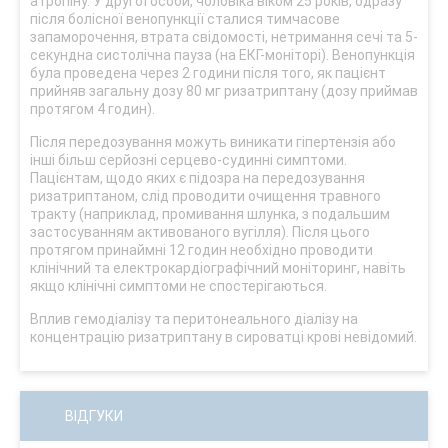
атропіну. У другої особи, чоловіка віком 25 років, одразу
після болісної венопункції сталися тимчасове
запаморочення, втрата свідомості, нетримання сечі та 5-
секундна систолічна пауза (на ЕКГ-моніторі). Венопункція
була проведена через 2 години після того, як пацієнт
прийняв загальну дозу 80 мг ризатриптану (дозу приймав
протягом 4 годин).
Після передозування можуть виникати гіпертензія або
інші більш серйозні серцево-судинні симптоми.
Пацієнтам, щодо яких є підозра на передозування
ризатриптаном, слід проводити очищення травного
тракту (наприклад, промивання шлунка, з подальшим
застосуванням активованого вугілля). Після цього
протягом принаймні 12 годин необхідно проводити
клінічний та електрокардіографічний моніторинг, навіть
якщо клінічні симптоми не спостерігаються.
Вплив гемодіалізу та перитонеального діалізу на
концентрацію ризатриптану в сироватці крові невідомий.
ВІДГУКИ