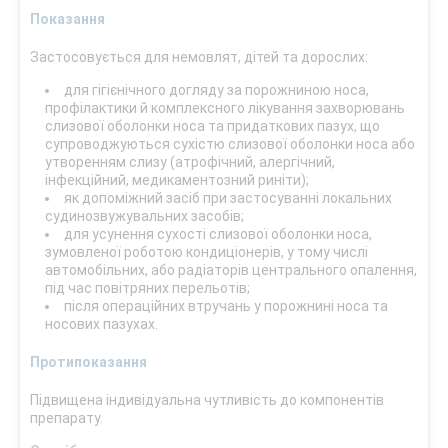
Показання
Застосовується для немовлят, дітей та дорослих:
для гігієнічного догляду за порожниною носа,
профілактики й комплексного лікування захворювань
слизової оболонки носа та придаткових пазух, що
супроводжуються сухістю слизової оболонки носа або
утворенням слизу (атрофічний, алергічний,
інфекційний, медикаментозний риніти);
як допоміжний засіб при застосуванні локальних
судинозвужувальних засобів;
для усунення сухості слизової оболонки носа,
зумовленої роботою кондиціонерів, у тому числі
автомобільних, або радіаторів центрального опалення,
під час повітряних перельотів;
після операційних втручань у порожнині носа та
носових пазухах.
Протипоказання
Підвищена індивідуальна чутливість до компонентів
препарату.