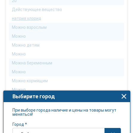
20
Действующее вещество
натрия хлорид
Можно взрослым
Можно
Можно детям
Можно
Можна беременным
Можно
Можно кормящим
Можно
Выбирите город
Можно аллергикам
С осторожностью
При выборе города наличие и цены на товары могут
меняться!
Можно диабетикам
Город *
Можно