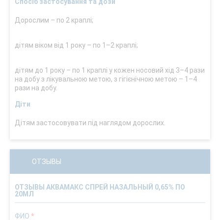
Спосіб застосування та дози
Дорослим – по 2 краплі;
дітям віком від 1 року – по 1–2 краплі;
дітям до 1 року – по 1 краплі у кожен носовий хід 3–4 рази
на добу з лікувальною метою, з гігієнічною метою – 1–4
рази на добу.
Діти
Дітям застосовувати під наглядом дорослих.
ОТЗЫВЫ
ОТЗЫВЫ АКВАМАКС СПРЕЙ НАЗАЛЬНЫЙ 0,65% ПО
20МЛ
ФИО
*