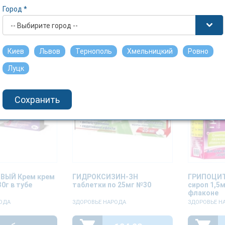
Город *
ОДА
ЗДОРОВЬЕ НАРОДА
ЗДОРОВЬЕ Н
-- Выбирите город --
робнее
Подробнее
По
Киев
Львов
Тернополь
Хмельницкий
Ровно
Луцк
Сохранить
ВЫЙ Крем крем
ГИДРОКСИЗИН-ЗН
ГРИПОЦИТ
30г в тубе
таблетки по 25мг №30
сироп 1,5м
флаконе
ОДА
ЗДОРОВЬЕ НАРОДА
ЗДОРОВЬЕ Н