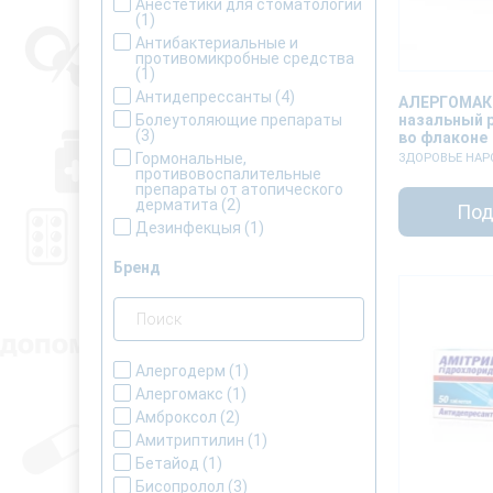
Анестетики для стоматологии
(1)
Антибактериальные и
противомикробные средства
(1)
Антидепрессанты
(4)
АЛЕРГОМАК
назальный 
Болеутоляющие препараты
(3)
во флаконе
Гормональные,
ЗДОРОВЬЕ НАР
противовоспалительные
препараты от атопического
дерматита
(2)
Под
Дезинфекцыя
(1)
Лекарства при влажном
кашле
(1)
Бренд
Лекарства при сухом и
влажном кашле
(1)
Лекарства при сухом кашле
(1)
Лекарство от влажного кашля
Алергодерм
(1)
для детей
(1)
Алергомакс
(1)
Лекарство от сухого кашля
Амброксол
(2)
для детей
(1)
Амитриптилин
(1)
Мази, кремы, гели от алергии
(1)
Бетайод
(1)
Негликозидные
Бисопролол
(3)