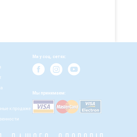
Ми у соц. сетях:
з
т
ка
Мы принимаем:
ные к продаже
твенности