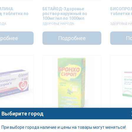
ИЛИНА
БЕТАЙОД-Здоровье
БИСОПРОЛ
д таблетки по
раствор наружный по
таблетки 
100мг/мл по 1000мл
ОДА
ЗДОРОВЬЕ НАРОДА
ЗДОРОВЬЕ Н
робнее
Подробнее
По
Выбирите город
Л-Здоровье
БРОНХОСИРОП сироп по
Бупивакаи
о 5мг №30
100мл
5 мг / мл 
При выборе города наличие и цены на товары могут меняться!