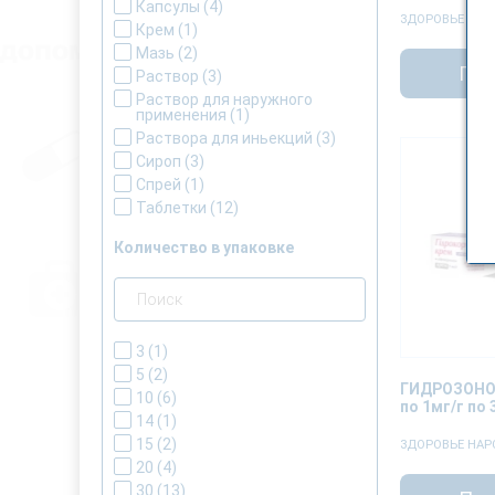
Прегабалин
(1)
препараты от насморка
(1)
Капсулы
(4)
ЗДОРОВЬЕ НАР
Ризамигрен
(1)
Крем
(1)
Силибор
(1)
Мазь
(2)
Под
Сон-найт
(1)
Раствор
(3)
Стомато-гель
(1)
Раствор для наружного
применения
(1)
Топилепсин
(1)
Раствора для иньекций
(3)
Эсциталопрам
(2)
Сироп
(3)
Спрей
(1)
Таблетки
(12)
Количество в упаковке
3
(1)
5
(2)
ГИДРОЗОНО
10
(6)
по 1мг/г по 
14
(1)
15
(2)
ЗДОРОВЬЕ НАР
20
(4)
30
(13)