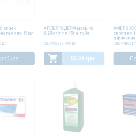
С спрей
АЛЛЕРГОДЕРМ мазь по
АМБРОКСО
раствор по 15мл
0,25мг/г по 15г в тубе
сироп по 
в флаконе
ОДА
ЗДОРОВЬЕ НАРОДА
ЗДОРОВЬЕ Н
робнее
55.08 грн.
По