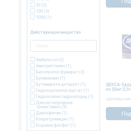
Под
50
(2)
100
(3)
1000
(1)
Действующее вещество
Амброксол
(2)
Амитриптилин
(1)
Бисопролол фумарат
(3)
Бупивакаин
(1)
Бутамирата цитирует
(1)
ДЕКСА-Здор
по 25мг/2,5
Гидрокортизона ацетат
(1)
Гидроксизин гидрохлорид
(1)
ЗДОРОВЬЕ НАР
Декскетопрофена
трометамол
(3)
Под
Диклофенак
(1)
Кларитромицин
(1)
Кодеина фосфат
(1)