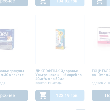
робнее
104.92 грн.
овье гранулы
ДИКЛОФЕНАК-Здоровье
ЕСЦИТАЛО
г №30 в пакете
Ультра накожный спрей по
по 10мг №
40мг/мл по 50мл
ОДА
ЗДОРОВЬЕ НАРОДА
ЗДОРОВЬЕ Н
робнее
122.19 грн.
По