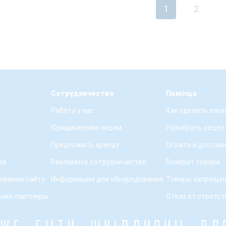
1
2
Сотрудничество
Помощь
Работа у нас
Как зделать зака
Юридическим лицам
Разобрать рецеп
Предложить аренду
Оплата и достав
ва
Рекламное сотруднечество
Возврат товара
ования сайту
Информация для обнародования
Товары запрещен
ения-партнеры
Отказ от ответс