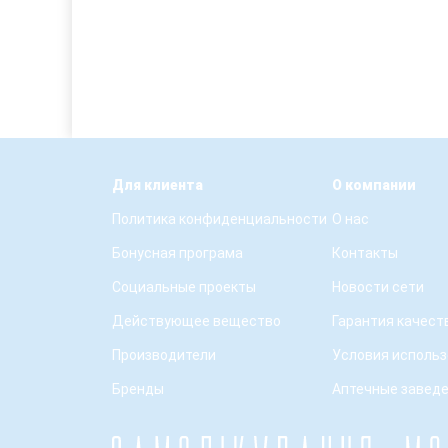
Магния лактат
(1)
Мексидол
(1)
Метронидазол
(1)
Нефопам гидрохлорид
(1)
Повидон-йод
(1)
Прамипексол
(1)
Ризатриптан
(1)
Рисперидон
(1)
Силимарин
(1)
Для клиента
О компании
Топирамат
(1)
Фенилэфрин
(1)
Политика конфиденциальности
О нас
Флуоцинолон
(1)
Бонусная програма
Контакты
Холин альфосцерат
(1)
Цитиколин
(1)
Социальные проекты
Новости сети
Действующее вещество
Гарантия качест
Производители
Условия использ
Бренды
Аптечные завед