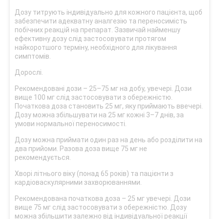
Дозу титрують індивідуально для кожного пацієнта, щоб
забезпечити адекватну аналгезію та переносимість
побічних реакцій на препарат. Зазвичай найменшу
ефективну дозу слід застосовувати протягом
найкоротшого терміну, необхідного для лікування
симптомів.
Дорослі.
Рекомендовані дози – 25–75 мг на добу, увечері. Дози
вище 100 мг слід застосовувати з обережністю.
Початкова доза становить 25 мг, яку приймають ввечері.
Дозу можна збільшувати на 25 мг кожні 3–7 днів, за
умови нормальної переносимості.
Дозу можна приймати один раз на день або розділити на
два прийоми. Разова доза вище 75 мг не
рекомендується.
Хворі літнього віку (понад 65 років) та пацієнти з
кардіоваскулярними захворюваннями.
Рекомендована початкова доза – 25 мг увечері. Дози
вище 75 мг слід застосовувати з обережністю. Дозу
можна збільшити залежно від індивідуальної реакції