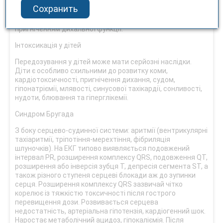
та пригніченням моторики кишечнику. Можливі судоми,
Сохранить
пропасниця, раптовий розвиток пригнічення ЦНС.
Зниження свідомості прогресує до стану коми із
пригніченням дихальної функції.
Інтоксикація у дітей
Передозування у дітей може мати серйозні наслідки.
Діти є особливо схильними до розвитку коми,
кардіотоксичності, пригнічення дихання, судом,
гіпонатріємії, млявості, синусової тахікардії, сонливості,
нудоти, блювання та гіперглікемії.
Синдром Бругада
З боку серцево-судинної системи: аритмії (вентрикулярні
тахіаритмії, тріпотіння-мерехтіння, фібриляція
шлуночків). На ЕКГ типово виявляється подовжений
інтервал PR, розширення комплексу QRS, подовження QT,
розширення або інверсія зубця Т, депресія сегмента ST, а
також різного ступеня серцеві блокади аж до зупинки
серця. Розширення комплексу QRS зазвичай чітко
корелює із тяжкістю токсичності після гострого
перевищення дози. Розвивається серцева
недостатність, артеріальна гіпотензія, кардіогенний шок.
Наростає метаболічний ацидоз, гіпокаліємія. Після