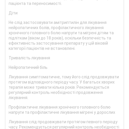
пацієнта та переносимості.
Діти
Не слід застосовувати амітриптилін для лікування
нейропатичних болів, профілактичного лікування
хронічного головного болю напруги та мігрені дітям та
підліткам (віком до 18 років), оскільки безпечність та
ефективність застосування препарату у цій віковій
категорії пацієнтів не встановлені.
Тривалість лікування
Нейропатичний біль
Лікування симптоматичне, тому його слід продовжувати
протягом відповідного періоду часу. У багатьох хворих
терапія може тривати кілька років. Рекомендується
регулярний контроль необхідності продовження
лікування.
Профілактичне лікування хронічного головного болю
напруги та профілактичне лікування мігрені у дорослих
Лікування слід продовжувати протягом певного періоду
часу. Рекомендується регулярний контроль необхідності