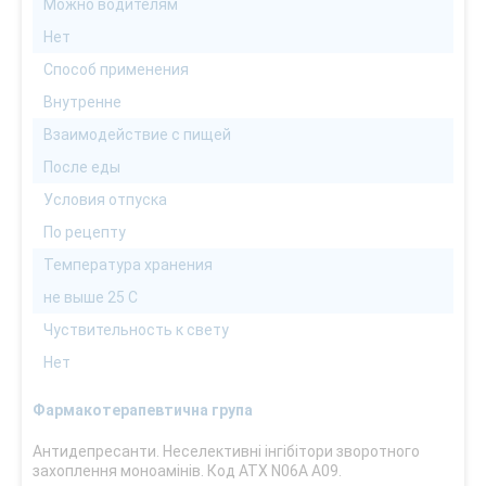
Можно водителям
Нет
Способ применения
Внутренне
Взаимодействие с пищей
После еды
Условия отпуска
По рецепту
Температура хранения
не выше 25 С
Чуствительность к свету
Нет
Фармакотерапевтична група
Антидепресанти. Неселективні інгібітори зворотного
захоплення моноамінів. Код АТХ N06А A09.