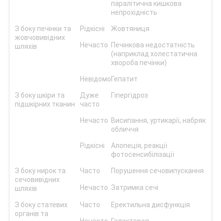
паралітична кишкова
непрохідність
З боку печінки та
Рідкісні
Жовтяниця
жовчовивідних
Нечасто
Печінкова недостатність
шляхів
(наприклад холестатична
хвороба печінки)
Невідомо
Гепатит
З боку шкіри та
Дуже
Гіпергідроз
підшкірних тканин
часто
Нечасто
Висипання, уртикарії, набряк
обличчя
Рідкісні
Алопеція, реакції
фотосенсибілізації
З боку нирок та
Часто
Порушення сечовипускання
сечовивідних
Нечасто
Затримка сечі
шляхів
З боку статевих
Часто
Еректильна дисфункція
органів та