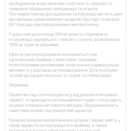
пробудження знову можливі сплутаність свідомості,
тривожне збудження, галюцинації та атаксія.
Постмаркетингові дослідження та публікації містять дані
про випадки демаскування синдрому Бругада та моделі
ЕКГ Бругада при передозуванні амітриптиліну.
У дорослих дози понад 500 мг можуть спричинити
інтоксикації середнього і тяжкого ступеня, дози близько
1000 мг були летальними.
Ефекти при передозуванні посилюються при
одночасному прийомі з алкоголем та іншими
психотропними речовинами. Існує значна індивідуальна
мінливість у відповіді на передозування. Діти особливо
чутливі до кардіотоксичності, судом та гіпонатріємії.
Лікування
Пацієнтів слід госпіталізувати (у відділення інтенсивної
терапії) та проводити ретельний моніторинг стану навіть
за умов очевидно нетяжкого випадку. Лікування носить
симптоматичний і підтримуючий характер.
Показані зондове випорожнення шлунка і лаваж, навіть у
пізній термін після перорального прийому, а також
активоване вугілля. Обов’язковим є ретельний