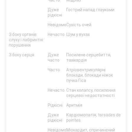
Часто
Мідріаз
Дуже
Гострий напад глаукоми
рідкісні
Невідомо
Сухість очей
З боку органів
Нечасто
Шум у вухах
слуху і лабіринтні
порушення
З боку серця
Дуже
Посилене серцебиття,
часто
тахікардія
Часто
Атріовентрикулярні
блокади, блокади ніжок
пучка Гіса
Нечасто
Стан колапсу, посилення
серцевої недостатності
Рідкісні
Аритмія
Дуже
Кардіоміопатія, torsades de
рідкісні
pointes
Невідомо
Міокардит, спричинений