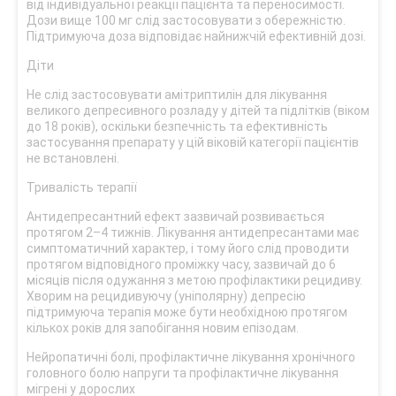
від індивідуальної реакції пацієнта та переносимості.
Дози вище 100 мг слід застосовувати з обережністю.
Підтримуюча доза відповідає найнижчій ефективній дозі.
Діти
Не слід застосовувати амітриптилін для лікування
великого депресивного розладу у дітей та підлітків (віком
до 18 років), оскільки безпечність та ефективність
застосування препарату у цій віковій категорії пацієнтів
не встановлені.
Тривалість терапії
Антидепресантний ефект зазвичай розвивається
протягом 2–4 тижнів. Лікування антидепресантами має
симптоматичний характер, і тому його слід проводити
протягом відповідного проміжку часу, зазвичай до 6
місяців після одужання з метою профілактики рецидиву.
Хворим на рецидивуючу (уніполярну) депресію
підтримуюча терапія може бути необхідною протягом
кількох років для запобігання новим епізодам.
Нейропатичні болі, профілактичне лікування хронічного
головного болю напруги та профілактичне лікування
мігрені у дорослих