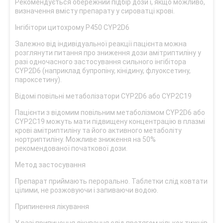
Рекомендується обережний підбір дози і, якщо можливо,
визначення вмісту препарату у сироватці крові.
Інгібітори цитохрому P450 CYP2D6
Залежно від індивідуальної реакції пацієнта можна
розглянути питання про зниження дози амітриптиліну у
разі одночасного застосування сильного інгібітора
CYP2D6 (наприклад бупропіну, кінідину, флуоксетину,
пароксетину).
Відомі повільні метаболізатори CYP2D6 або CYP2C19
Пацієнти з відомим повільним метаболізмом CYP2D6 або
CYP2C19 можуть мати підвищену концентрацію в плазмі
крові амітриптиліну та його активного метаболіту
нортриптиліну. Можливе зниження на 50%
рекомендованої початкової дози.
Метод застосування
Препарат приймають перорально. Таблетки слід ковтати
цілими, не розжовуючи і запиваючи водою.
Припинення лікування