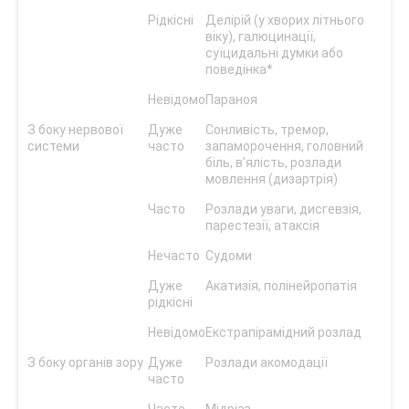
Рідкісні
Делірій (у хворих літнього
віку), галюцинації,
суїцидальні думки або
поведінка*
Невідомо
Параноя
З боку нервової
Дуже
Сонливість, тремор,
системи
часто
запаморочення, головний
біль, в’ялість, розлади
мовлення (дизартрія)
Часто
Розлади уваги, дисгевзія,
парестезії, атаксія
Нечасто
Судоми
Дуже
Акатизія, полінейропатія
рідкісні
Невідомо
Екстрапірамідний розлад
З боку органів зору
Дуже
Розлади акомодації
часто