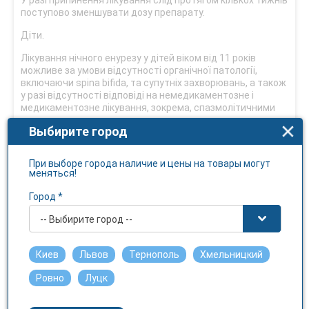
У разі припинення лікування слід протягом кількох тижнів
поступово зменшувати дозу препарату.
Діти.
Лікування нічного енурезу у дітей віком від 11 років
можливе за умови відсутності органічної патології,
включаючи spina bifida, та супутніх захворювань, а також
у разі відсутності відповіді на немедикаментозне і
медикаментозне лікування, зокрема, спазмолітичними
препаратами та препаратами вазопресину.
Выбирите город
Цей лікарський засіб повинен призначати лише лікар,
який має досвід лікування стійкого енурезу.
При выборе города наличие и цены на товары могут
меняться!
Передозування
Город *
Симптоми
-- Выбирите город --
Симптоматика може з’явитися поволі і замасковано,
однак часом різко та раптово. У перші часи
спостерігається сонливість або ж збудження та
Киев
Львов
Тернополь
Хмельницкий
галюцинації.
Ровно
Луцк
Антихолінергічні симптоми проявляються мідріазом,
тахікардією, затримкою сечі, сухістю слизових оболонок