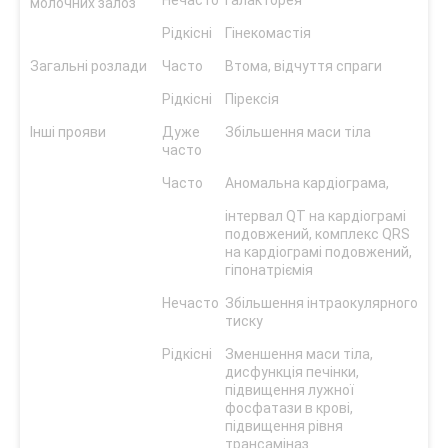
Нечасто
Галакторея
молочних залоз
Рідкісні
Гінекомастія
Загальні розлади
Часто
Втома, відчуття спраги
Рідкісні
Пірексія
Інші прояви
Дуже
Збільшення маси тіла
часто
Часто
Аномальна кардіограма,
інтервал QT на кардіограмі
подовжений, комплекс QRS
на кардіограмі подовжений,
гіпонатріємія
Нечасто
Збільшення інтраокулярного
тиску
Рідкісні
Зменшення маси тіла,
дисфункція печінки,
підвищення лужної
фосфатази в крові,
підвищення рівня
трансаміназ