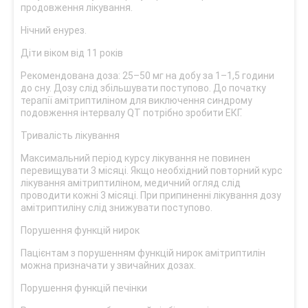
продовження лікування.
Нічний енурез.
Діти віком від 11 років
Рекомендована доза: 25–50 мг на добу за 1–1,5 години
до сну. Дозу слід збільшувати поступово. До початку
терапії амітриптиліном для виключення синдрому
подовження інтервалу QT потрібно зробити ЕКГ.
Тривалість лікування
Максимальний період курсу лікування не повинен
перевищувати 3 місяці. Якщо необхідний повторний курс
лікування амітриптиліном, медичний огляд слід
проводити кожні 3 місяці. При припиненні лікування дозу
амітриптиліну слід знижувати поступово.
Порушення функцій нирок
Пацієнтам з порушенням функцій нирок амітриптилін
можна призначати у звичайних дозах.
Порушення функцій печінки