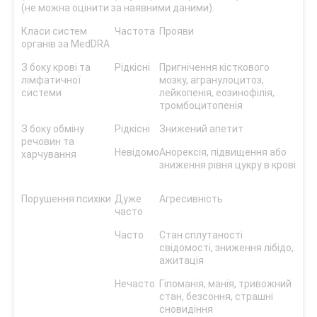
(не можна оцінити за наявними даними).
Класи систем
Частота
Прояви
органів за MedDRA
З боку крові та
Рідкісні
Пригнічення кісткового
лімфатичної
мозку, агранулоцитоз,
системи
лейкопенія, еозинофілія,
тромбоцитопенія
З боку обміну
Рідкісні
Знижений апетит
речовин та
Невідомо
Анорексія, підвищення або
харчування
зниження рівня цукру в крові
Порушення психіки
Дуже
Агресивність
часто
Часто
Стан сплутаності
свідомості, зниження лібідо,
ажитація
Нечасто
Гіпоманія, манія, тривожний
стан, безсоння, страшні
сновидіння