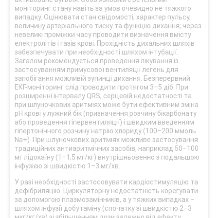
моніторинг стану навіть за умов очевидно не тяжкого
випадку. Оцінювати стан свідомості, характер пульсу,
величину артеріального тиску та функцію дихання; через
невеликі проміжки часу проводити визначення вмісту
електролітів і газів крові. Прохідність дихальних шляхів
забезпечувати при необхідності шляхом інтубації.
Загалом рекомендується проведення лікування із
застосуванням примусової вентиляції легень для
запобігання можливій зупинці дихання. Безперервний
ЕКГ-моніторинг слід проводити протягом 3–5 діб. При
розширенні інтервалу QRS, серцевій недостатності та
при шлуночкових аритміях може бути ефективним зміна
рН крові у лужний бік (призначення розчину бікарбонату
або проведення гіпервентиляції) і швидким введенням
гіпертонічного розчину натрію хлориду (100–200 ммоль
Na+). При шлуночкових аритміях можливе застосування
традиційних антиаритмічних засобів, наприклад 50–100
мг лідокаїну (1–1,5 мг/кг) внутрішньовенно з подальшою
інфузією зі швидкістю 1–3 мг/хв.
У разі необхідності застосовувати кардіостимуляцію та
дефібриляцію. Циркуляторну недостатність корегувати
за допомогою плазмозамінників, а у тяжких випадках –
шляхом інфузії добутаміну (спочатку зі швидкістю 2–3
мкг/кг/хв) зі збільшенням дози залежно від ефекту.