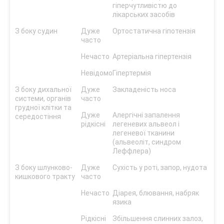
гіперчутливістю до
лікарських засобів
З боку судин
Дуже
Ортостатична гіпотензія
часто
Нечасто
Артеріальна гіпертензія
Невідомо
Гіпертермія
З боку дихальної
Дуже
Закладеність носа
системи, органів
часто
грудної клітки та
Дуже
Алергічні запалення
середостіння
рідкісні
легеневих альвеол і
легеневої тканини
(альвеоліт, синдром
Леффлера)
З боку шлунково-
Дуже
Сухість у роті, запор, нудота
кишкового тракту
часто
Нечасто
Діарея, блювання, набряк
язика
Рідкісні
Збільшення слинних залоз,