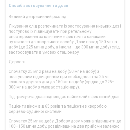
Спосіб застосування та дози
Великий депресивний розлад.
Лікування слід розпочинати із застосування низьких доз і
поступово їх підвищувати при ретельному
спостереженні за клінічним ефектом та ознаками
чутливості до лікарського засобу. Дози понад 150 мг на
добу (до 225 мг на добу, а інколи – до 300 мг на добу) слід
застосовувати в умовах стаціонару.
Дорослі
Спочатку 25 мг 2 рази на добу (50 мг на добу) з
поступовим підвищенням при необхідності на 25 мг
кожного другого дня до 150 мг на добу (зрідка до 225–
300 мг на добу в умовах стаціонару).
Підтримуюча доза відповідає найнижчій ефективній дозі.
Пацієнти віком від 65 років та пацієнти з хворобою
серцево-судинної системи
Спочатку 25 мг на добу. Добову дозу можна підвищити до
100–150 мг на добу, розділивши на два прийоми залежно