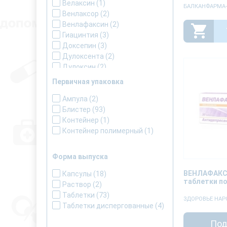
Торрент фармасьютикалс
Велаксин
(1)
БАЛКАНФАРМА
лтд.
(1)
Венлаксор
(2)
Фарма старт
(9)
Венлафаксин
(2)
Фармак ат
(1)
Гиацинтия
(3)
Фармапас с.а.
(1)
Доксепин
(3)
Фармасайнс
(1)
Дулоксента
(2)
Х. лундбек
(4)
Дулоксин
(2)
Эгис фармацевтический
Дюксет
(1)
завод зао
(3)
Первичная упаковка
Елицея
(2)
Естазил
Ампула
(2)
(2)
Залокс
Блистер
(1)
(93)
Золофт
Контейнер
(1)
(1)
Клофранил
Контейнер полимерный
(1)
(1)
Лафаксин
(2)
Медопрам
(2)
Форма выпуска
Мелитор
(1)
ВЕНЛАФАКС
Миарин
(2)
Капсулы
(18)
таблетки по
Миасер
(3)
Раствор
(2)
Миртазапин
(2)
Таблетки
(73)
ЗДОРОВЬЕ НАР
Нейроплант
(1)
Таблетки диспергованные
(4)
Опипрам
(1)
Под
Паксил
(1)