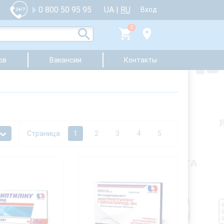
UA
|
RU
0 800 50 95 95
Вход
0
ов
Вакансии
Контакты
Страница
1
2
3
4
5