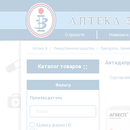
О проекте
Новинки и
Аптека 3i
/
Лекарственные средства
/
Препараты, приме
Антидеп
Каталог товаров
Сортиров
Фильтр
Производитель
Адамед фарма
(4)