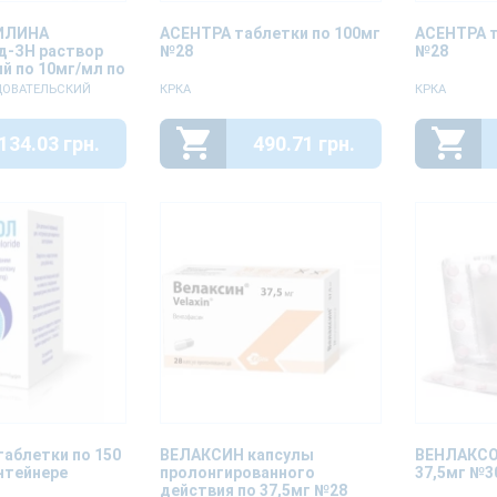
ИЛИНА
АСЕНТРА таблетки по 100мг
АСЕНТРА т
д-ЗН раствор
№28
№28
й по 10мг/мл по
ДОВАТЕЛЬСКИЙ
КРКА
КРКА
134.03 грн.
490.71 грн.
аблетки по 150
ВЕЛАКСИН капсулы
ВЕНЛАКСО
нтейнере
пролонгированного
37,5мг №3
действия по 37,5мг №28