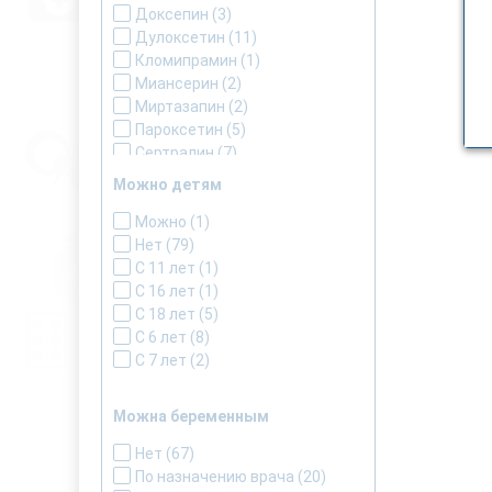
Эзопрам
Доксепин
(2)
(3)
Элифор
Дулоксетин
(1)
(11)
Эмотон
Кломипрамин
(2)
(1)
Эссобел
Миансерин
(2)
(2)
Эсциталопрам
Миртазапин
(2)
(8)
Эсцитам
Пароксетин
(4)
(5)
Эсцитодар
Сертралин
(7)
(2)
Тразодоном гидрохлорид
(2)
Можно детям
Флувоксамин
(1)
Флуоксетин
Можно
(1)
(3)
Циталопрам
Нет
(79)
(1)
Эсциталопрам
С 11 лет
(1)
(16)
С 16 лет
(1)
С 18 лет
(5)
С 6 лет
(8)
С 7 лет
(2)
Можна беременным
Нет
(67)
По назначению врача
(20)