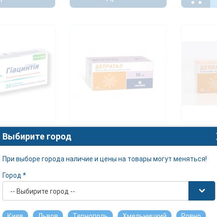
таблетки по
Выбирите город
ДЕПРАТАЛ капсулы 30мг
ДЕПРАТАЛ
№28
№28
При выборе города наличие и цены на товары могут меняться!
АДАМЕД ФАРМА
АДАМЕД ФА
Город *
270.67 грн.
449 грн.
-- Выбирите город --
Киев
Львов
Тернополь
Хмельницкий
Ровно