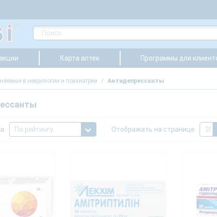
 акции
Карта аптек
Программы для клиент
няемые в неврологии и психиатрии
/
Антидепрессанты
рессанты
ка
Отображать на странице