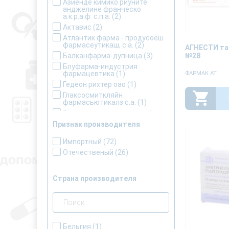
Азиенде кимико риуните
анджелине франческо
а.к.р.а.ф. с.п.а.
(2)
Актавис
(2)
Атлантик фарма - продусоеш
фармасеутикаш, с.а.
(2)
АГНЕСТИ та
№28
Балканфарма-дупница
(3)
Блуфарма-индустрия
фармацевтика
(1)
ФАРМАК АТ
Гедеон рихтер оао
(1)
Глаксосмиткляйн
фармасьютикалз с.а.
(1)
Гнцлс исследовательский
завод ооо
(2)
Признак производителя
Гриндекс ао
(2)
Д-р вильмар швабе гмбх и ко
Импортный
(72)
кг
(1)
Отечественый
(26)
Дарница
(1)
Дексель лимитед
(2)
Страна производителя
Дженефарм с.а.
(3)
Дрегенофарм апотекер
(1)
Здоровье народа
(3)
Здоровье фармацевтическая
компания ооо
(4)
Бельгия
(1)