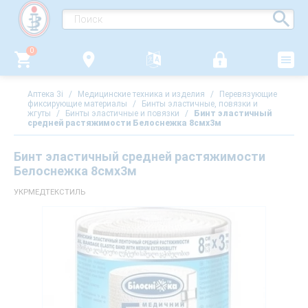
0
Аптека 3i
/
Медицинские техника и изделия
/
Перевязующие
фиксирующие материалы
/
Бинты эластичные, повязки и
жгуты
/
Бинты эластичные и повязки
/
Бинт эластичный
средней растяжимости Белоснежка 8смх3м
Бинт эластичный средней растяжимости
Белоснежка 8смх3м
УКРМЕДТЕКСТИЛЬ