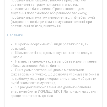
профілактики помірного набряку, профілактики
розтягненні та травм при занятті спортом;
еластичні бинти високої розтяжності - для
лікування поверхневого або раннього варикозу,
профілактики гематом і кровотеч після флебектомій
(видалення вен), при фізичному навантаженні, при
розтягненні зв'язок, вивихах і ін ..
Переваги
Широкий асортимент (3 види розтяжності, 12
розмірів).
Щільне плетіння, що зменшує контакт латексу зі
шкірою.
Наявність оверлока країв запобігає їх розплітання і
збільшує зносостійкість бинтів.
Бинт укомплектований двома металевими
фіксаторами з гумкою, що дозволяє утримувати бинт в
потрібному місці при використанні, а також зберігати
виріб в компактному вигляді.
За рахунок використання натуральної бавовни,
еластичні бинти УКРМЕДТЕКСТІЛЬ приємні на дотик і
краще прилягають до тіла.