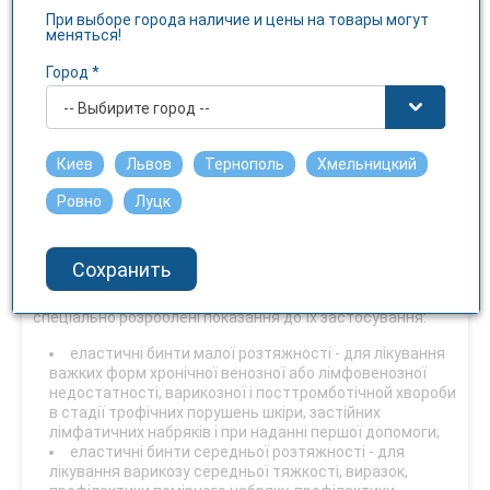
стабілізуючі, відновлювальні засоби для мускулатури), а
При выборе города наличие и цены на товары могут
також для профілактики утворення гематом і утримання
меняться!
ендопротезів у стабільному стані при пластичних
операціях, профілактики та лікування травм, пов'язаних
Город *
зі спортом.
-- Выбирите город --
Бинти УКРМЕДТЕКСТІЛЬ виробляються по
патентованою європейською технологією, ткана
технологія робить еластичний бинт витривалим до
Киев
Львов
Тернополь
Хмельницкий
частого розтягуванню і прання.
Ровно
Луцк
Показання до застосування
Еластичні бинти УКРМЕДТЕКСТІЛЬ - це великий
Сохранить
асортиментний ряд бинтів для можливості вирішення
різних проблем! Залежно від класу бинта, кожен з них має
спеціально розроблені показання до їх застосування:
еластичні бинти малої розтяжності - для лікування
важких форм хронічної венозної або лімфовенозної
недостатності, варикозної і посттромботічной хвороби
в стадії трофічних порушень шкіри, застійних
лімфатичних набряків і при наданні першої допомоги;
еластичні бинти середньої розтяжності - для
лікування варикозу середньої тяжкості, виразок,