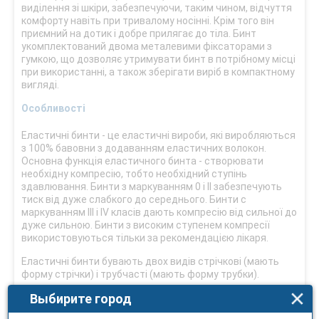
виділення зі шкіри, забезпечуючи, таким чином, відчуття
комфорту навіть при тривалому носінні. Крім того він
приємний на дотик і добре прилягає до тіла. Бинт
укомплектований двома металевими фіксаторами з
гумкою, що дозволяє утримувати бинт в потрібному місці
при використанні, а також зберігати виріб в компактному
вигляді.
Особливості
Еластичні бинти - це еластичні вироби, які виробляються
з 100% бавовни з додаванням еластичних волокон.
Основна функція еластичного бинта - створювати
необхідну компресію, тобто необхідний ступінь
здавлювання. Бинти з маркуванням 0 і II забезпечують
тиск від дуже слабкого до середнього. Бинти c
маркуванням III і IV класів дають компресію від сильної до
дуже сильною. Бинти з високим ступенем компресії
використовуються тільки за рекомендацією лікаря.
Еластичні бинти бувають двох видів стрічкові (мають
форму стрічки) і трубчасті (мають форму трубки).
Выбирите город
Еластичні бинти УКРМЕДТЕКСТІЛЬ можна
використовувати в до- і післяопераційний періоди (як