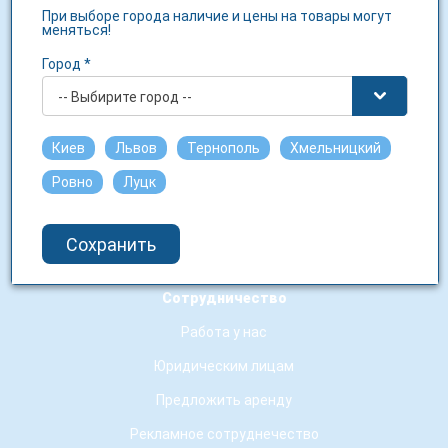
При выборе города наличие и цены на товары могут
меняться!
О компании
Город *
О нас
-- Выбирите город --
Контакты
Новости сети
Киев
Львов
Тернополь
Хмельницкий
Гарантия качества
Ровно
Луцк
Условия использования сайту
Сохранить
Аптечные заведения-партнеры
Сотрудничество
Работа у нас
Юридическим лицам
Предложить аренду
Рекламное сотруднечество