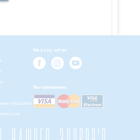
Ми у соц. сетях:
з
т
ка
Мы принимаем:
ные к продаже
твенности