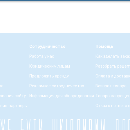
Сотрудничество
Помощь
Работа у нас
Как зделать зака
Юридическим лицам
Разобрать рецеп
Предложить аренду
Оплата и достав
ва
Рекламное сотруднечество
Возврат товара
ования сайту
Информация для обнародования
Товары запрещен
ения-партнеры
Отказ от ответс