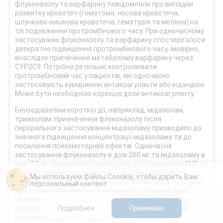
флуконазолу та варфарину повідомляли про випадки
розвитку кровотеч (гематома, носова кровотеча,
шлунково-кишкова кровотеча, гематурія та мелена) на
тлі подовження протромбінового часу. При одночасному
застосуванні флуконазолу та варфарину спостерігалося
двократне підвищення протромбінового часу, імовірно,
внаслідок пригнічення метаболізму варфарину через
CYP2С9. Потрібно ретельно контролювати
протромбіновий час у пацієнтів, які одночасно
застосовують кумаринові антикоагулянти або індандіон.
Може бути необхідною корекція дози антикоагулянту.
Бензодіазепіни короткої дії, наприклад, мідазолам,
триазолам: призначення флуконазолу після
перорального застосування мідазоламу призводило до
значного підвищення концентрації мідазоламу та до
посилення психомоторних ефектів. Одночасне
застосування флуконазолу в дозі 200 мг та мідазоламу в
дозі 7,5 мг перорально призводило до підвищення AUC та
періоду напіввиведення у 3,7 та 2,2 разу відповідно.
Мы используем файлы Coookie, чтобы дарить Вам
Застосування флуконазолу в дозі 200 мг/добу та 0,25 мг
персональный контент.
триазоламу перорально призводило до підвищення AUC
та періоду напіввиведення триазоламу у 4,4 та 2,3 разу
Подробнее
Принимаю
відповідно. При одночасному застосуванні флуконазолу
та триазоламу спостерігалося потенціювання та