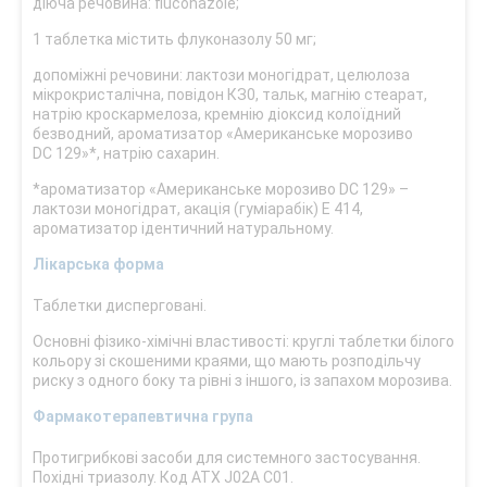
діюча речовина: fluconazole;
1 таблетка містить флуконазолу 50 мг;
допоміжні речовини: лактози моногідрат, целюлоза
мікрокристалічна, повідон КЗ0, тальк, магнію стеарат,
натрію кроскармелоза, кремнію діоксид колоїдний
безводний, ароматизатор «Американське морозиво
DC 129»*, натрію сахарин.
*ароматизатор «Американське морозиво DC 129» –
лактози моногідрат, акація (гуміарабік) Е 414,
ароматизатор ідентичний натуральному.
Лікарська форма
Таблетки дисперговані.
Основні фізико-хімічні властивості: круглі таблетки білого
кольору зі скошеними краями, що мають розподільчу
риску з одного боку та рівні з іншого, із запахом морозива.
Фармакотерапевтична група
Протигрибкові засоби для системного застосування.
Похідні триазолу. Код АТХ J02А С01.