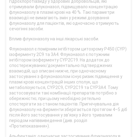
гідрохлоротіазиду у здорових добровольців, які
отримували флуконазол, підвищувало концентрацію
флуконазолу в плазмі крові на 40 %. Такі параметри
взаємодії не вимагають змін у режимі дозування
флуконазолу для пацієнтів, які одночасно отримують
сечогінні засоби.
Вплив флуконазолу на інші лікарські засоби.
Флуконазол є помірним інгібітором цитохрому P450 (CYP)
ізоферменту 2C9 та 3A4. Флуконазол є потужним
інгібітором ізоферменту CYP2С19. На додаток до
спостережуваних/документально підтверджених
взаємодій, що описані нижче, при одночасному
застосуванні з флуконазолом існує ризик підвищення у
плазмі крові концентрацій інших сполук, що
метаболізуються, CYP2C9, CYP2C19 та CYP3A4. Тому
застосовувати такі комбінації препаратів потрібно з
обережністю; при цьому необхідно ретельно
спостерігати за станом пацієнтів. Пригнічувальна дія
флуконазолу на ферменти зберігається протягом 4–5 діб
після його застосування у зв’язку з його тривалим
періодом напіввиведення (див. розділ
«Протипоказання»).
Альфентаніл: одночасне застосування флуконазолу в