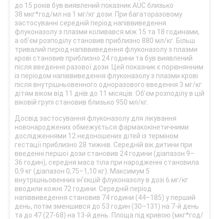
до 15 років був виявлений показник AUC близько
38 мкг*год/мл на 1 мг/кг дози. При багаторазовому
застосуванні середній період напіввиведення
флуконазолу з плазми коливався між 15 та 18 годинами,
а об’єм розподілу становив приблизно 880 мл/кг. Більш
тривалий період напіввиведення флуконазолу з плазми
крові становив приблизно 24 години та був виявлений
після введення разової дози. Цей показник є порівнянним
із періодом напіввиведення флуконазолу з плазми крові
після внутрішньовенного одноразового введення 3 мг/кг
дітям віком від 11 днів до 11 місяців. Об’єм розподілу в цій
віковій групі становив близько 950 мл/кг.
Досвід застосування флуконазолу для лікування
новонароджених обмежується фармакокінетичними
дослідженнями 12 недоношених дітей із терміном
гестації приблизно 28 тижнів. Середній вік дитини при
введенні першої дози становив 24 години (діапазон 9–
36 годин), середня маса тіла при народженні становила
0,9 кг (діапазон 0,75–1,10 кг). Максимум 5
внутрішньовенних ін’єкцій флуконазолу в дозі 6 мг/кг
вводили кожні 72 години. Середній період
напіввиведення становив 74 години (44–185) у перший
день, потім зменшився до 53 годин (30–131) на 7-й день
та до 47 (27‑68) на 13-й день. Площа під кривою (мкг*год/