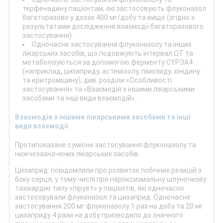
терфенадину пацієнтам, які застосовують флуконазол
багаторазово у дозах 400 мг/добу та вище (згідно з
результатами дослідження взаємодії багаторазового
застосування).
Одночасне застосування флуконазолу та інших
лікарських засобів, що подовжують інтервал QT та
метаболізуються за допомогою ферменту CYРЗА4
(наприклад, цизаприду, астемізолу, пімозиду, хінідину
та еритроміцину), див. розділи «Особливості
застосування» та «Взаємодія з іншими лікарськими
засобами та інші види взаємодій».
Взаємодія з іншими лікарськими засобами та інші
види взаємодії
Протипоказане сумісне застосування флуконазолу та
нижчезазначених лікарських засобів.
Цизаприд: повідомляли про розвиток побічних реакцій з
боку серця, у тому числі про пароксизмальну шлуночкову
тахікардію типу «пірует» у пацієнтів, які одночасно
застосовували флуконазол та цизаприд. Одночасне
застосування 200 мг флуконазолу 1 раз на добу та 20 мг
цизаприду 4 рази на добу призводило до значного