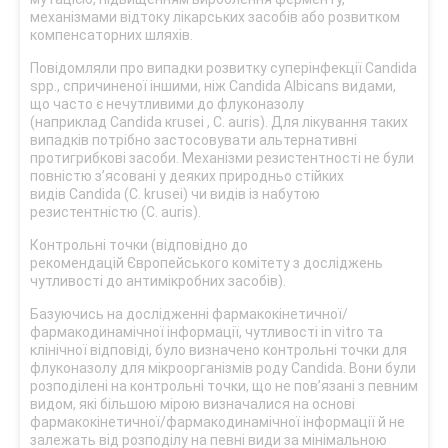
механізмами відтоку лікарських засобів або розвитком
компенсаторних шляхів.
Повідомляли про випадки розвитку суперінфекції Candida
spp., спричиненої іншими, ніж Candida Albicans видами,
що часто є нечутливими до флуконазолу
(наприклад Candida кrusei , C. auris). Для лікування таких
випадків потрібно застосовувати альтернативні
протигрибкові засоби. Механізми резистентності не були
повністю з’ясовані у деяких природньо стійких
видів Candida (C. krusei) чи видів із набутою
резистентністю (C. auris).
Контрольні точки (відповідно до
рекомендацій Європейського комітету з досліджень
чутливості до антимікробних засобів).
Базуючись на дослідженні фармакокінетичної/
фармакодинамічної інформації, чутливості in vitro та
клінічної відповіді, було визначено контрольні точки для
флуконазолу для мікроорганізмів роду Candida. Вони були
розподілені на контрольні точки, що не пов’язані з певним
видом, які більшою мірою визначалися на основі
фармакокінетичної/фармакодинамічної інформації й не
залежать від розподілу на певні види за мінімальною