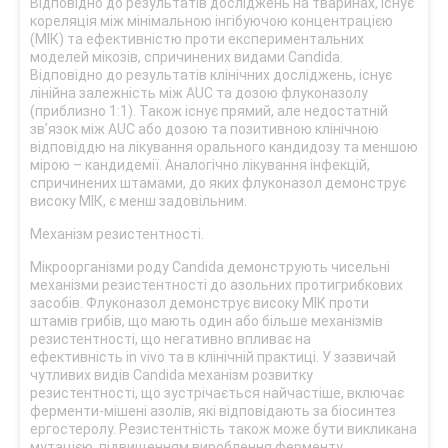
Відповідно до результатів досліджень на тваринах, існує
кореляція між мінімальною інгібуючою концентрацією
(МІК) та ефективністю проти експериментальних
моделей мікозів, спричинених видами Candida.
Відповідно до результатів клінічних досліджень, існує
лінійна залежність між AUC та дозою флуконазолу
(приблизно 1:1). Також існує прямий, але недостатній
зв’язок між AUC або дозою та позитивною клінічною
відповіддю на лікування орального кандидозу та меншою
мірою – кандидемії. Аналогічно лікування інфекцій,
спричинених штамами, до яких флуконазол демонструє
високу МІК, є менш задовільним.
Механізм резистентності.
Мікроорганізми роду Candida демонструють чисельні
механізми резистентності до азольних протигрибкових
засобів. Флуконазол демонструє високу МІК проти
штамів грибів, що мають один або більше механізмів
резистентності, що негативно впливає на
ефективність in vivo та в клінічній практиці. У зазвичай
чутливих видів Candida механізм розвитку
резистентності, що зустрічається найчастіше, включає
ферменти-мішені азолів, які відповідають за біосинтез
ергостеролу. Резистентність також може бути викликана
мутацією, підвищенням вироблення ферменту,