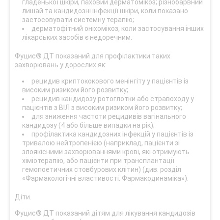
гладенької шкіри, паховий дерматомікоз; різнобарвний
лишай та кандидозні інфекції шкіри, коли показано
застосовувати системну терапію;
дерматофітний оніхомікоз, коли застосування інших
лікарських засобів є недоречним.
Фуцис® ДТ показаний для профілактики таких
захворювань у дорослих як:
рецидив криптококового менінгіту у пацієнтів із
високим ризиком його розвитку;
рецидив кандидозу ротоглотки або стравоходу у
пацієнтів з ВІЛ з високим ризиком його розвитку;
для зниження частоти рецидивів вагінального
кандидозу (4 або більше випадки на рік);
профілактика кандидозних інфекцій у пацієнтів із
тривалою нейтропенією (наприклад, пацієнти зі
злоякісними захворюваннями крові, які отримують
хіміотерапію, або пацієнти при трансплантації
гемопоетичних стовбурових клітин) (див. розділ
«Фармакологічні властивості. Фармакодинаміка»).
Діти.
Фуцис® ДТ показаний дітям для лікування кандидозів