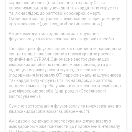
кардіотоксичності (подовження інтервалу QT та
пароксизмальної шлуночкової тахікардії типу «пірует»)
та, як наслідок, до раптової коронарної смерті.
Одночасне застосування флуконазолу та еритроміцину
протипоказане (див. розділ «Протипоказання»).
Не рекомендується одночасне застосування
флуконазолу та нижчезазначених лікарських засобів.
Галофантрин: флуконазол може спричинити підвищення
концентрації галофантрину в плазмі крові за рахунок
пригнічення CYP3A4. Одночасне застосування цих
лікарських засобів потенційно може призводити до
підвищення ризику розвитку кардіотоксичності
(подовження інтервалу QT, пароксизмальна шлуночкова
тахікардія типу «пірует») та, як наслідок, до раптової
серцевої смерті. Треба уникати застосування комбінації
цих лікарських засобів (див. розділ «Особливості
застосування»).
Сумісне застосування флуконазолу та нижчезазначених
лікарських засобів вимагає обережності.
Аміодарон: одночасне застосування флуконазолу з
аміодароном може призвести до подовження інтервалу
QT. При необхідності сумісного застосування