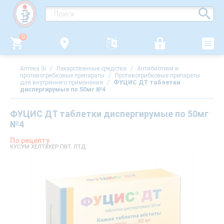
0
Аптека 3i
/
Лекарственные средства
/
Антибиотики и
противогрибковые препараты
/
Противогрибковые препараты
для внутреннего применения
/
ФУЦИС ДТ таблетки
диспергирумые по 50мг №4
ФУЦИС ДТ таблетки диспергирумые по 50мг
№4
По рецепту
КУСУМ ХЕЛТХКЕР ПВТ. ЛТД