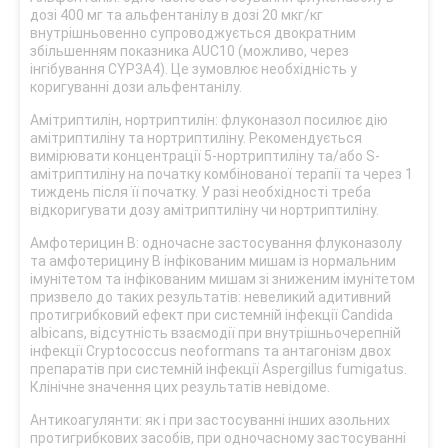
дозі 400 мг та альфентанілу в дозі 20 мкг/кг
внутрішньовенно супроводжується двократним
збільшенням показника AUC10 (можливо, через
інгібування CYP3A4). Це зумовлює необхідність у
коригуванні дози альфентанілу.
Амітриптилін, нортриптилін: флуконазол посилює дію
амітриптиліну та нортриптиліну. Рекомендується
вимірювати концентрації 5-нортриптиліну та/або S-
амітриптиліну на початку комбінованої терапії та через 1
тиждень після її початку. У разі необхідності треба
відкоригувати дозу амітриптиліну чи нортриптиліну.
Амфотерицин В: одночасне застосування флуконазолу
та амфотерицину В інфікованим мишам із нормальним
імунітетом та інфікованим мишам зі зниженим імунітетом
призвело до таких результатів: невеликий адитивний
протигрибковий ефект при системній інфекції Candida
albicans, відсутність взаємодії при внутрішньочерепній
інфекції Cryptococcus neoformans та антагонізм двох
препаратів при системній інфекції Aspergillus fumigatus.
Клінічне значення цих результатів невідоме.
Антикоагулянти: як і при застосуванні інших азольних
протигрибкових засобів, при одночасному застосуванні