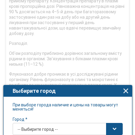
прийому препарату. Концентрація препарату в плазмі
крові пропорційна дозі. Рівноважна концентрація на рівні
90 % досягається на 4–5-й день при багаторазовому
застосуванні один раз на добу або на другий день
лікування при застосуванні у перший день
навантажувальної дози, що вдвічі перевищує звичайну
добову дозу.
Розподіл.
Об’єм розподілу приблизно дорівнює загальному вмісту
рідини в організмі. Зв’язування з білками плазми крові
низьке (11–12 %).
Флуконазол добре проникає в усі досліджувані рідини
організму. Рівень флуконазолу в слині та мокротинні є
подібним до концентрації препарату в плазмі крові. У
Выбирите город
пацієнтів, хворих на грибковий менінгіт, рівень
флуконазолу в спинномозковій рідині досягає 80 %
концентрації у плазмі крові.
При выборе города наличие и цены на товары могут
меняться!
Високі концентрації флуконазолу в шкірі, що
перевищують сироваткові, досягаються в роговому шарі,
Город *
епідермісі, дермі та поті. Флуконазол накопичується в
роговому шарі.
-- Выбирите город --