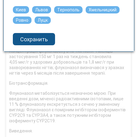
При застосуванні дози 50 мг 1 раз на добу концентрація
флуконазолу після 12 днів лікування становила 73 мкг/г,
Киев
Львов
Тернополь
Хмельницкий
а через 7 днів після завершення лікування концентрація
все ще становила 5,8 мкг/г. При застосуванні дози 150 мг
Ровно
Луцк
1 раз на тиждень концентрація флуконазолу на 7-й день
лікування становила 23,4 мкг/г; через 7 днів після
застосування наступної дози концентрація все ще
Сохранить
становила 7,1 мкг/г.
Концентрація флуконазолу в нігтях після 4 місяців
застосування 150 мг 1 раз на тиждень становила
4,05 мкг/г у здорових добровольців та 1,8 мкг/г при
захворюваннях нігтів; флуконазол визначався у зразках
нігтів через 6 місяців після завершення терапії.
Біотрансформація.
Флуконазол метаболізується незначною мірою. При
введенні дози, міченої радіоактивними ізотопами, лише
11 % флуконазолу екскретується з сечею у зміненому
вигляді. Флуконазол є помірним інгібітором ізоферментів
CYP2С9 та CYРЗА4, а також потужним інгібітором
ізоферменту CYP2С19.
Виведення.