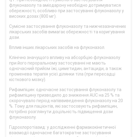
флуконазолу та аміодарону необхідно дотримуватися
обережності, особливо при застосуванні флуконазолу у
високих дозах (800 мг).
Сумісне застосування флуконазолу та нижчезазначених
лікарських засобів вимагає обережності та коригування
дози.
Вплив інших лікарських засобів на флуконазол.
Клінічно значущого впливу на абсорбцію флуконазолу
при його пероральному застосуванні не мають
одночасний прийом їжі, циметидин, антациди, а також
променева терапія усієї ділянки тіла (при пересадці
кісткового мозку).
Рифампіцин: одночасне застосування флуконазолу та
рифампіцину призводило до зниження AUC на 25 % та
скорочувало період напіввиведення флуконазолу на 20
%. Тому для пацієнтів, які застосовують рифампіцин,
потрібно розглянути доцільність підвищення дози
флуконазолу.
Гідрохлоротіазид: у дослідженні фармакокінетичної
взаємодії одночасне багатократне застосування