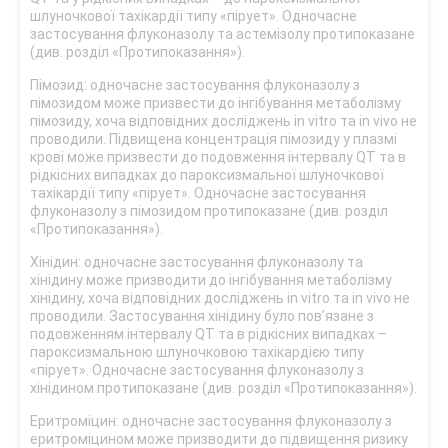
шлуночкової тахікардії типу «пірует». Одночасне
застосування флуконазолу та астемізолу протипоказане
(див. розділ «Протипоказання»).
Пімозид: одночасне застосування флуконазолу з
пімозидом може призвести до інгібування метаболізму
пімозиду, хоча відповідних досліджень in vitro та in vivo не
проводили. Підвищена концентрація пімозиду у плазмі
крові може призвести до подовження інтервалу QT та в
рідкісних випадках до пароксизмальної шлуночкової
тахікардії типу «пірует». Одночасне застосування
флуконазолу з пімозидом протипоказане (див. розділ
«Протипоказання»).
Хінідин: одночасне застосування флуконазолу та
хінідину може призводити до інгібування метаболізму
хінідину, хоча відповідних досліджень in vitro та in vivo не
проводили. Застосування хінідину було пов’язане з
подовженням інтервалу QT та в рідкісних випадках –
пароксизмальною шлуночковою тахікардією типу
«пірует». Одночасне застосування флуконазолу з
хінідином протипоказане (див. розділ «Протипоказання»).
Еритроміцин: одночасне застосування флуконазолу з
еритроміцином може призводити до підвищення ризику