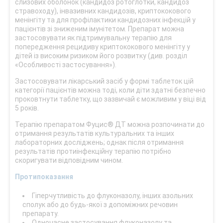
слизових оболонок (кандидоз ротоглотки, кандидоз
стравоходу), інвазивних кандидозів, криптококового
менінгіту та для профілактики кандидозних інфекцій у
пацієнтів зі зниженим імунітетом. Препарат можна
застосовувати як підтримувальну терапію для
попередження рецидиву криптококового менінгіту у
дітей із високим ризиком його розвитку (див. розділ
«Особливості застосування»).
Застосовувати лікарський засіб у формі таблеток цій
категорії пацієнтів можна тоді, коли діти здатні безпечно
проковтнути таблетку, що зазвичай є можливим у віці від
5 років.
Терапію препаратом Фуцис® ДТ можна розпочинати до
отримання результатів культуральних та інших
лабораторних досліджень; однак після отримання
результатів протиінфекційну терапію потрібно
скоригувати відповідним чином.
Протипоказання
Гіперчутливість до флуконазолу, інших азольних
сполук або до будь-якої з допоміжних речовин
препарату.
Одночасне застосування флуконазолу та