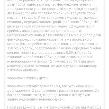
молоці впродовж 48 годин після прийому одноразової
дози 150 мг оцінювали під час фармакокінетичного
дослідження за участю десяти жінок у періоді лактації,
які тимчасово або постійно припинили годувати своїх
немовлят груддю. У материнському молоці флуконазол
виявили у середній концентрації приблизно 98 % від тієї,
що відзначали у плазмі матері. Через 5,2 години після
прийому дози середня пікова концентрація в
материнському молоці становила 2,61 мг/л. Добова доза
флуконазолу, отримана немовлям із материнського
молока (якщо прийняти середнє споживання молока за
150 мл/кг/добу), розрахована на основі середньої пікової
концентрації в молоці, що дорівнює 0,39 мг/кг/добу,
становить приблизно 40 % від дози, рекомендованої
новонародженим (віком < 2 тижнів), або 13 % від дози,
рекомендованої немовлятам для лікування кандидозу
слизових оболонок.
Фармакокінетика у дітей.
Фармакокінетичні параметри у дітей були оцінені у 5
дослідженнях: 2 дослідження з разовим дозуванням, 2 з
багаторазовим та одне дослідження, в якому були
задіяні недоношені новонароджені.
Після введення 2–8 мг/кг флуконазолу дітям від 9 місяців