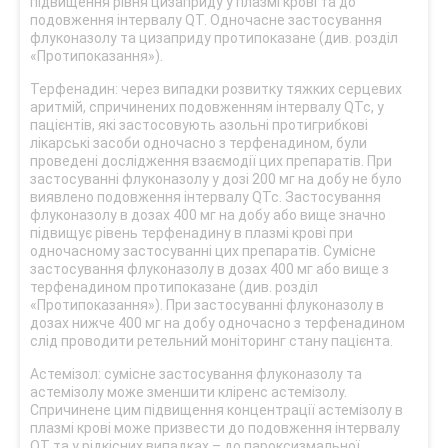
підвищення рівня цизаприду у плазмі крові та до
подовження інтервалу QT. Одночасне застосування
флуконазолу та цизаприду протипоказане (див. розділ
«Протипоказання»).
Терфенадин: через випадки розвитку тяжких серцевих
аритмій, спричинених подовженням інтервалу QTc, у
пацієнтів, які застосовують азольні протигрибкові
лікарські засоби одночасно з терфенадином, були
проведені дослідження взаємодії цих препаратів. При
застосуванні флуконазолу у дозі 200 мг на добу не було
виявлено подовження інтервалу QTc. Застосування
флуконазолу в дозах 400 мг на добу або вище значно
підвищує рівень терфенадину в плазмі крові при
одночасному застосуванні цих препаратів. Сумісне
застосування флуконазолу в дозах 400 мг або вище з
терфенадином протипоказане (див. розділ
«Протипоказання»). При застосуванні флуконазолу в
дозах нижче 400 мг на добу одночасно з терфенадином
слід проводити ретельний моніторинг стану пацієнта.
Астемізол: сумісне застосування флуконазолу та
астемізолу може зменшити кліренс астемізолу.
Спричинене цим підвищення концентрації астемізолу в
плазмі крові може призвести до подовження інтервалу
QT та у рідкісних випадках – до пароксизмальної