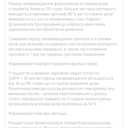
Період напіввиведення флуконазолу із плазми крові
становить близько 30 годин. Більша частина препарату
виводиться нирками, причому 80 % застосованої дози
виявляється у сечі в незміненому стані. Кліренс
флуконазолу пропорційний до кліренсу креатиніну.
Циркулюючих метаболітів не виявлено.
Тривалий період напіввиведення препарату з плазми
крові дає можливість разового застосування препарату
при вагінальному кандидозі, а також застосування
препарату 1 раз на тиждень при інших показаннях.
Фармакокінетика при порушенні функції нирок.
У пацієнтів із важкою нирковою недостатністю
(ШКФ < 20 мл/хв) період напіввиведення збільшується
від 30 до 98 годин, що потребує зниження дози.
Флуконазол виводиться за допомогою гемодіалізу та у
меншому обсязі – шляхом перитонеального діалізу.
Сеанс гемодіалізу тривалістю 3 години знижує рівень
флуконазолу в плазмі крові приблизно на 50 %.
Фармакокінетика при лактації.
Концентрації флуконазолу в плазмі й материнському