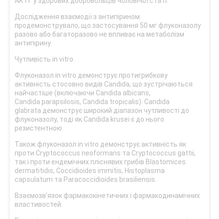
АКТГ у здорових добровольців чоловічої статі.
Дослідження взаємодії з антипірином
продемонструвало, що застосування 50 мг флуконазолу
разово або багаторазово не впливає на метаболізм
антипірину.
Чутливість in vitro.
Флуконазол in vitro демонструє протигрибкову
активність стосовно видів Candida, що зустрічаються
найчастіше (включаючи Candida albicans,
Candida parapsilosis, Candida tropicalis). Candida
glabrata демонструє широкий діапазон чутливості до
флуконазолу, тоді як Candida krusei є до нього
резистентною.
Також флуконазол in vitro демонструє активність як
проти Cryptococcus neoformans та Cryptococcus gattii,
так і проти ендемічних пліснявих грибів Blastomices
dermatitidis, Coccidioides immitis, Histoplasma
capsulatum та Paracoccidioides brasiliensis.
Взаємозв’язок фармакокінетичних і фармакодинамічних
властивостей.