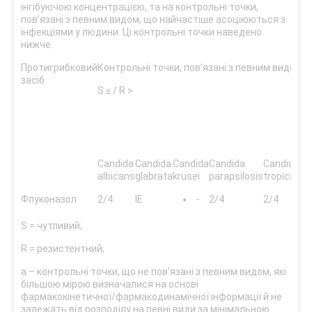
інгібуючою концентрацією, та на контрольні точки,
пов’язані з певним видом, що найчастіше асоціюються з
інфекціями у людини. Ці контрольні точки наведено
нижче.
Протигрибковий
Контрольні точки, пов’язані з певним видом
К
засіб
т
S ≤ / R >
по
п
в
S 
Candida
Candida
Candida
Candida
Candida
albicans
glabrata
krusei
parapsilosis
tropicals
Флуконазол
2/4
IE
-
2/4
2/4
2
S = чутливий;
R = резистентний;
a – контрольні точки, що не пов’язані з певним видом, які
більшою мірою визначалися на основі
фармакокінетичної/фармакодинамічної інформації й не
залежать від розподілу на певні види за мінімальною