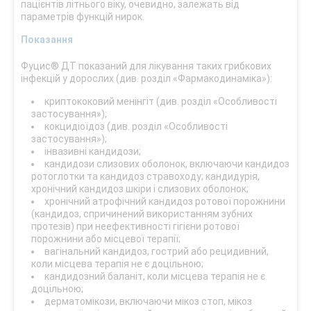
пацієнтів літнього віку, очевидно, залежать від
параметрів функцій нирок.
Показання
Фуцис® ДТ показаний для лікування таких грибкових
інфекцій у дорослих (див. розділ «Фармакодинаміка»):
криптококовий менінгіт (див. розділ «Особливості
застосування»);
кокцидіоїдоз (див. розділ «Особливості
застосування»);
інвазивні кандидози;
кандидози слизових оболонок, включаючи кандидоз
ротоглотки та кандидоз стравоходу; кандидурія,
хронічний кандидоз шкіри і слизових оболонок;
хронічний атрофічний кандидоз ротової порожнини
(кандидоз, спричинений використанням зубних
протезів) при неефективності гігієни ротової
порожнини або місцевої терапії;
вагінальний кандидоз, гострий або рецидивний,
коли місцева терапія не є доцільною;
кандидозний баланіт, коли місцева терапія не є
доцільною;
дерматомікози, включаючи мікоз стоп, мікоз