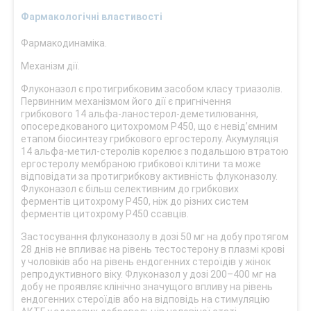
Фармакологічні властивості
Фармакодинаміка.
Механізм дії.
Флуконазол є протигрибковим засобом класу триазолів.
Первинним механізмом його дії є пригнічення
грибкового 14 альфа-ланостерол-деметилювання,
опосередкованого цитохромом Р450, що є невід’ємним
етапом біосинтезу грибкового ергостеролу. Акумуляція
14 альфа-метил-стеролів корелює з подальшою втратою
ергостеролу мембраною грибкової клітини та може
відповідати за протигрибкову активність флуконазолу.
Флуконазол є більш селективним до грибкових
ферментів цитохрому Р450, ніж до різних систем
ферментів цитохрому Р450 ссавців.
Застосування флуконазолу в дозі 50 мг на добу протягом
28 днів не впливає на рівень тестостерону в плазмі крові
у чоловіків або на рівень ендогенних стероїдів у жінок
репродуктивного віку. Флуконазол у дозі 200–400 мг на
добу не проявляє клінічно значущого впливу на рівень
ендогенних стероїдів або на відповідь на стимуляцію