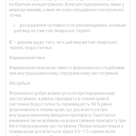
інгібуючою концентрацією. Вони досліджувались лише у
мікроорганізмів, у яких не існує специфічної контрольної
точки;
дослідження чутливості не рекомендовані, оскільки
цей вид не є метою лікарської терапії;
IE – доказів щодо того, чи є цей вид метою лікарської
терапії, недостатньо.
Фармакокінетика.
Фармакокінетичні властивості флуконазолу є подібними
при внутрішньовенному і пероральному застосуванні.
Абсорбція.
Флуконазол добре всмоктується при пероральному
застосуванні, а рівень препарату в плазмі крові й
системна біодоступність перевищують 90 % рівня
флуконазолу в плазмі крові, що досягається при
внутрішньовенному введенні препарату. Одночасне
вживання їжі не впливає на всмоктування препарату при
його пероральному застосуванні. Пікова концентрація у
плазмі крові досягається через 0,5–1,5 години після