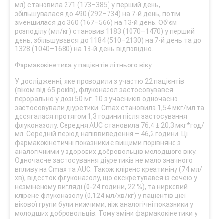
мл) становила 271 (173–385) у перший день,
збільшувалася до 490 (292–734) на 7-й день, потім
зменшилася до 360 (167–566) на 13-й день. Об’єм
розподілу (мл/кг) становив 1183 (1070–1470) у перший
день, збільшувався до 1184 (510–2130) на 7-й день та до
1328 (1040–1680) на 13-й день відповідно.
Фармакокінетика у пацієнтів літнього віку.
У дослідженні, яке проводили з участю 22 пацієнтів
(віком від 65 років), флуконазол застосовувався
перорально у дозі 50 мг. 10 з учасників одночасно
застосовували діуретики. Cmax становила 1,54 мкг/мл та
досягалася протягом 1,3 години після застосування
флуконазолу. Середня AUC становила 76,4 ± 20,3 мкг*год/
мл. Середній період напіввиведення – 46,2 години. Ці
фармакокінетичні показники є вищими порівняно з
аналогічними у здорових добровольців молодшого віку.
Одночасне застосування діуретиків не мало значного
впливу на Cmax та AUC. Також кліренс креатиніну (74 мл/
хв), відсоток флуконазолу, що екскретувався із сечею у
незміненому вигляді (0‑24 години, 22 %), та нирковий
кліренс флуконазолу (0,124 мл/хв/кг) у пацієнтів цієї
вікової групи були нижчими, ніж аналогічні показники у
молодших добровольців. Тому зміни фармакокінетики у