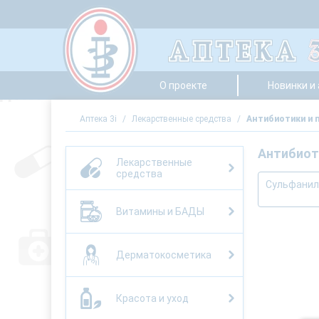
О проекте
Новинки и
Аптека 3i
/
Лекарственные средства
/
Антибиотики и 
Антибиот
Лекарственные
средства
Сульфанил
Витамины и БАДЫ
Дерматокосметика
Красота и уход