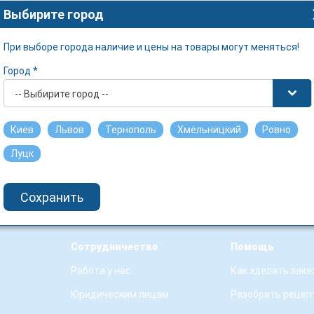
Выбирите город
При выборе города наличие и цены на товары могут меняться!
Город *
-- Выбирите город --
Киев
Львов
Тернополь
Хмельницкий
Ровно
Луцк
Сохранить
Сотрудничество
Помощь
Работа у нас
Как зделать зака
Юридическим лицам
Разобрать рецеп