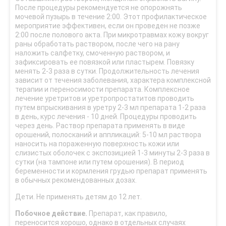
После процедуры рекомендуется не опорожнять
мочевой пузырь в течение 2:00. Этот профилактическое
мероприятие эффективен, если он проведен не позже
2:00 после полового акта. При микротравмах кожу вокруг
раны обработать раствором, после чего на рану
наложить салфетку, смоченную раствором, и
зафиксировать ее повязкой или пластырем. Повязку
менять 2-3 раза в сутки. Продолжительность лечения
зависит от течения заболевания, характера комплексной
терапии и переносимости препарата. Комплексное
лечение уретритов и уретропростатитов проводить
путем впрыскивания в уретру 2-3 мл препарата 1-2 раза
в день, курс лечения - 10 дней. Процедуры проводить
через день. Раствор препарата применять в виде
орошений, полосканий и аппликаций: 5-10 мл раствора
наносить на пораженную поверхность кожи или
слизистых оболочек с экспозицией 1-3 минуты 2-3 раза в
сутки (на тампоне или путем орошения). В период
беременности и кормления грудью препарат применять
в обычных рекомендованных дозах.
Дети. Не применять детям до 12 лет.
Побочное действие.
Препарат, как правило,
переносится хорошо, однако в отдельных случаях