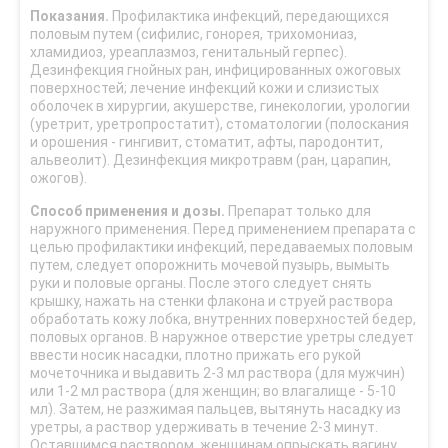
Показания.
Профилактика инфекций, передающихся
половым путем (сифилис, гонорея, трихомониаз,
хламидиоз, уреаплазмоз, генитальный герпес).
Дезинфекция гнойных ран, инфицированных ожоговых
поверхностей; лечение инфекций кожи и слизистых
оболочек в хирургии, акушерстве, гинекологии, урологии
(уретрит, уретропростатит), стоматологии (полоскания
и орошения - гингивит, стоматит, афты, пародонтит,
альвеолит). Дезинфекция микротравм (ран, царапин,
ожогов).
Способ применения и дозы.
Препарат только для
наружного применения. Перед применением препарата с
целью профилактики инфекций, передаваемых половым
путем, следует опорожнить мочевой пузырь, вымыть
руки и половые органы. После этого следует снять
крышку, нажать на стенки флакона и струей раствора
обработать кожу лобка, внутренних поверхностей бедер,
половых органов. В наружное отверстие уретры следует
ввести носик насадки, плотно прижать его рукой
мочеточника и выдавить 2-3 мл раствора (для мужчин)
или 1-2 мл раствора (для женщин; во влагалище - 5-10
мл). Затем, не разжимая пальцев, вытянуть насадку из
уретры, а раствор удерживать в течение 2-3 минут.
Оставшимся раствором, женщинам опрыскать вагину.