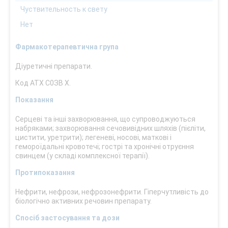
Чуствительность к свету
Нет
Фармакотерапевтична група
Діуретичні препарати.
Код АТХ С0ЗВ Х.
Показання
Серцеві та інші захворювання, що супроводжуються
набряками; захворювання сечовивідних шляхів (пієліти,
цистити, уретрити); легеневі, носові, маткові і
гемороїдальні кровотечі; гострі та хронічні отруєння
свинцем (у складі комплексної терапії).
Протипоказання
Нефрити, нефрози, нефрозонефрити. Гіперчутливість до
біологічно активних речовин препарату.
Спосіб застосування та дози