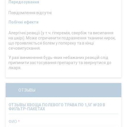
Передозування
Повідомлення відсутні.
Побічні ефекти
Алергічні реакції (у т.ч. гіперемія, свербіж та висипання
на шкірі). Може спричинити подразнення тканини нирок,
що проявляється болем у попереку та в кінці
сечовипускання.
У разі виникнення будь-яких небажаних реакцій слід
припинити застосування препарату та звернутися до
лікаря.
ОТЗЫВЫ
ОТЗЫВЫ ХВОЩА ПОЛЕВОГО ТРАВА ПО 1,5Г №20 В
ФИЛЬТР-ПАКЕТАХ
ФИО
*