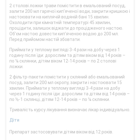
2 столові ложки трави помістити в емальований посуд,
залити 200 мл гарячої кип’яченої води, закрити кришкою і
настоювати на киплячій водяній бані 15 хвилин.
Охолодити при кімнатній температурі 45 хвилин,
процідити, залишок віджати до процідженого настою.
Об’єм настою довести кип’яченою водою до 200 мл.
Перед прийомом настій збовтати.
Приймати у теплому вигляді 3-4 рази на добу через 1
годину після їди: дорослим та дітям віком від 14 років –
по ¼ склянки, дітям віком 12-14 років – по 2 столові
ложки.
2 фільтр-пакети помістити у скляний або емальований
посуд, залити 200 мл окропу, закрити і настоювати 15
хвилин. Приймати у теплому вигляді 3-4 рази на добу
через 1 годину після їди: дорослим та дітям від 14 років –
по ½-1 склянці, дітям 12-14 років – по ¼ склянки.
Тривалість курсу лікування визначає лікар індивідуально.
Діти
Препарат застосовувати дітям віком від 12 років.