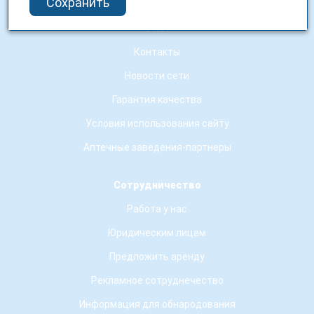
Сохранить
О компании
О нас
Контакты
Новости сети
Гарантия качества
Условия использования сайту
Аптечные заведения-партнеры
Сотрудничество
Работа у нас
Юридическим лицам
Предложить аренду
Рекламное сотруднечество
Информация для обнародования