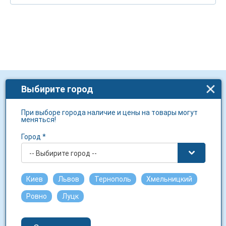
Выбирите город
Для клиента
При выборе города наличие и цены на товары могут
Политика конфиденциальности
меняться!
Бонусная програма
Город *
Социальные проекты
-- Выбирите город --
Действующее вещество
Киев
Львов
Тернополь
Хмельницкий
Производители
Ровно
Луцк
Бренды