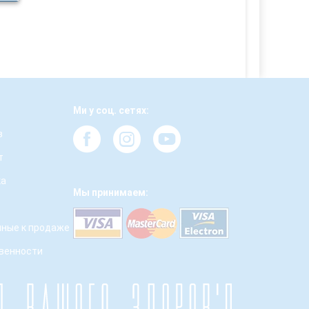
Ми у соц. сетях:
з
т
ка
Мы принимаем:
ные к продаже
твенности