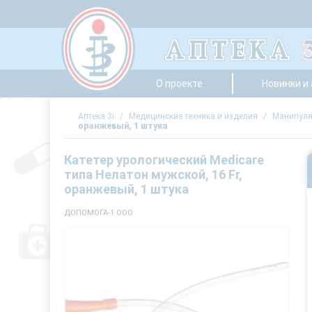
О проекте
Новинки и
Аптека 3i
/
Медицинские техника и изделия
/
Манипуля
оранжевый, 1 штука
Катетер урологический Medicare
типа Нелатон мужской, 16 Fr,
оранжевый, 1 штука
ДОПОМОГА-1 ООО