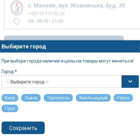
с. Малехів, вул. Жовківська, буд. 20
+380 50 515 82 34
Сб.: 09:15 - 21:00
Просмотреть наличие в других городах
Выбирите город
При выборе города наличие и цены на товары могут меняться!
Город *
-- Выбирите город --
Киев
Львов
Тернополь
Хмельницкий
Ровно
Луцк
Сохранить