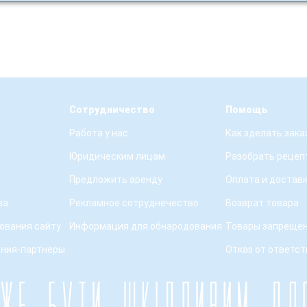
Сотрудничество
Помощь
Работа у нас
Как зделать зака
Юридическим лицам
Разобрать рецеп
Предложить аренду
Оплата и достав
ва
Рекламное сотруднечество
Возврат товара
ования сайту
Информация для обнародования
Товары запрещен
ения-партнеры
Отказ от ответс