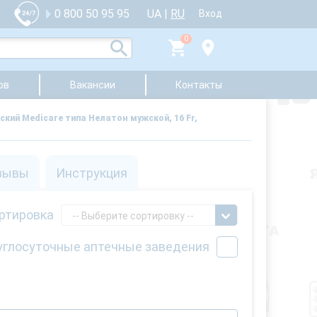
UA
|
RU
0 800 50 95 95
Вход
0
ов
Вакансии
Контакты
ский Medicare типа Нелатон мужской, 16 Fr,
зывы
Инструкция
ртировка
-- Выберите сортировку --
углосуточные аптечные заведения