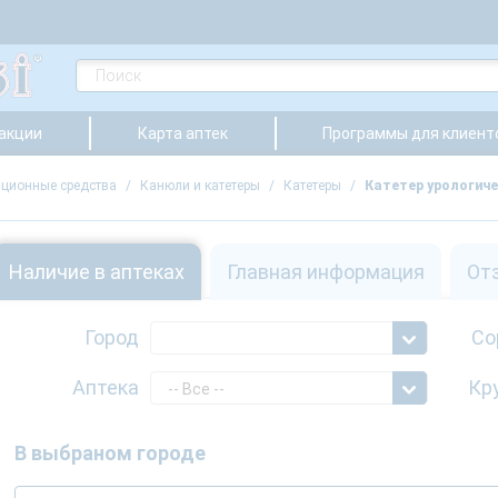
 акции
Карта аптек
Программы для клиент
ционные средства
/
Канюли и катетеры
/
Катетеры
/
Катетер урологиче
Наличие в аптеках
Главная информация
От
Город
Со
Аптека
Кр
-- Все --
В выбраном городе