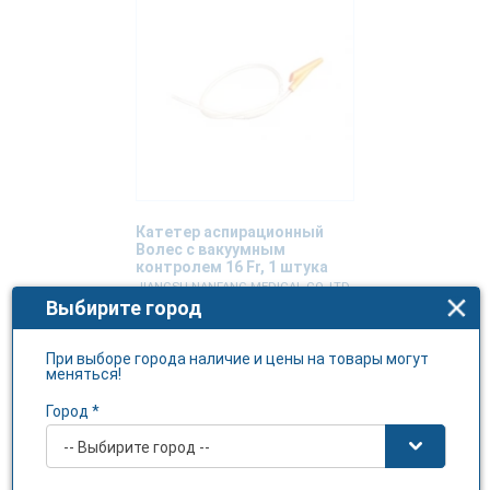
Катетер аспирационный
Волес с вакуумным
контролем 16 Fr, 1 штука
JIANGSU NANFANG MEDICAL CO. LTD
Выбирите город
Подробнее
При выборе города наличие и цены на товары могут
меняться!
Город *
-- Выбирите город --