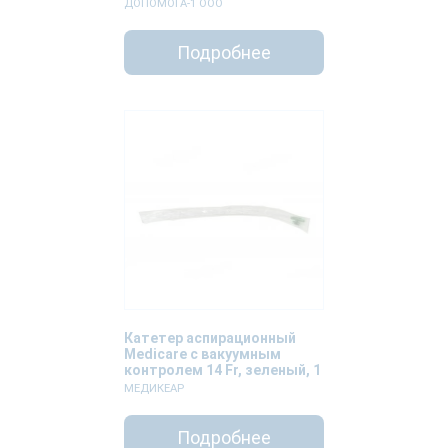
штука
ДОПОМОГА-1 ООО
Подробнее
Катетер аспирационный
Medicare с вакуумным
контролем 14 Fr, зеленый, 1
штука
МЕДИКЕАР
Подробнее