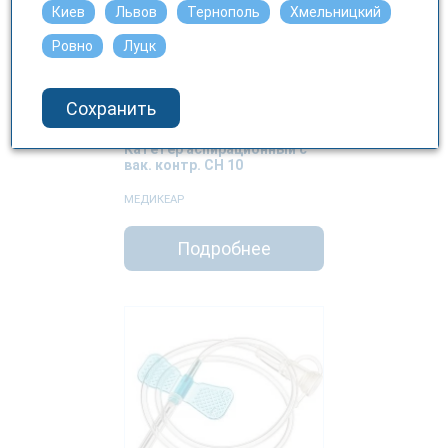
Киев
Львов
Тернополь
Хмельницкий
Ровно
Луцк
Сохранить
Катетер аспирационный с
вак. контр. CH 10
МЕДИКЕАР
Подробнее