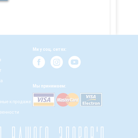
Ми у соц. сетях:
з
т
ка
Мы принимаем:
ные к продаже
твенности