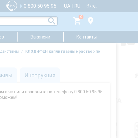
UA
|
RU
0 800 50 95 95
Вход
0
ов
Вакансии
Контакты
 действием
/
КЛОДИФЕН капли глазные раствор по
зывы
Инструкция
 в чат или позвоните по телефону 0 800 50 95 95.
поможем!