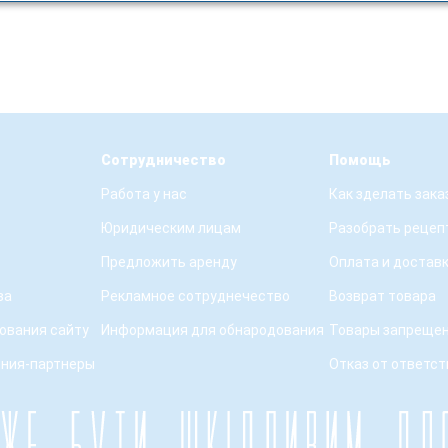
Сотрудничество
Помощь
Работа у нас
Как зделать зака
Юридическим лицам
Разобрать рецеп
Предложить аренду
Оплата и достав
ва
Рекламное сотруднечество
Возврат товара
ования сайту
Информация для обнародования
Товары запрещен
ения-партнеры
Отказ от ответс