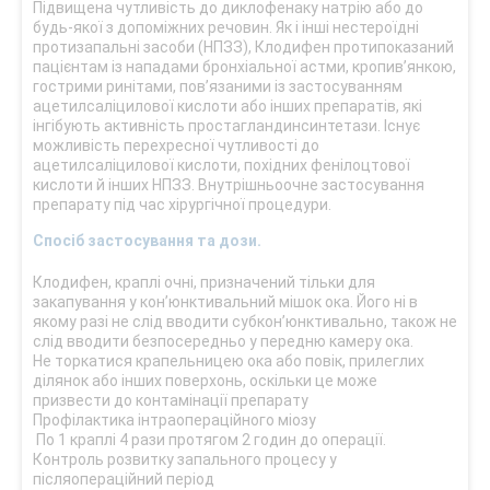
Підвищена чутливість до диклофенаку натрію або до
будь-якої з допоміжних речовин. Як і інші нестероїдні
протизапальні засоби (НПЗЗ), Клодифен протипоказаний
пацієнтам із нападами бронхіальної астми, кропив’янкою,
гострими ринітами, пов’язаними із застосуванням
ацетилсаліцилової кислоти або інших препаратів, які
інгібують активність простагландинсинтетази. Існує
можливість перехресної чутливості до
ацетилсаліцилової кислоти, похідних фенілоцтової
кислоти й інших НПЗЗ. Внутрішньоочне застосування
препарату під час хірургічної процедури.
Спосіб застосування та дози.
Клодифен, краплі очні, призначений тільки для
закапування у кон’юнктивальний мішок ока. Його ні в
якому разі не слід вводити субкон’юнктивально, також не
слід вводити безпосередньо у передню камеру ока.
Не торкатися крапельницею ока або повік, прилеглих
ділянок або інших поверхонь, оскільки це може
призвести до контамінації препарату
Профілактика інтраопераційного міозу
По 1 краплі 4 рази протягом 2 годин до операції.
Контроль розвитку запального процесу у
післяопераційний період