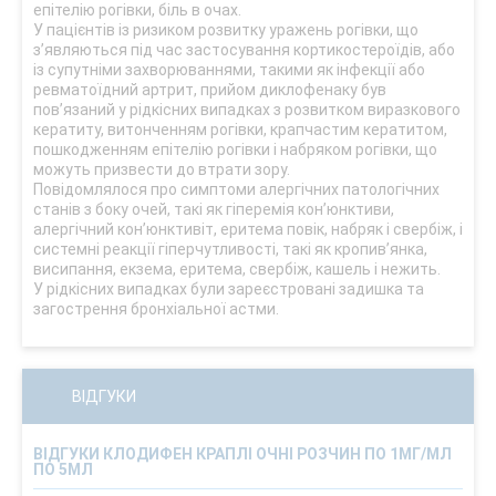
епітелію рогівки, біль в очах.
У пацієнтів із ризиком розвитку уражень рогівки, що
з’являються під час застосування кортикостероїдів, або
із супутніми захворюваннями, такими як інфекції або
ревматоїдний артрит, прийом диклофенаку був
пов’язаний у рідкісних випадках з розвитком виразкового
кератиту, витонченням рогівки, крапчастим кератитом,
пошкодженням епітелію рогівки і набряком рогівки, що
можуть призвести до втрати зору.
Повідомлялося про симптоми алергічних патологічних
станів з боку очей, такі як гіперемія кон’юнктиви,
алергічний кон’юнктивіт, еритема повік, набряк і свербіж, і
системні реакції гіперчутливості, такі як кропив’янка,
висипання, екзема, еритема, свербіж, кашель і нежить.
У рідкісних випадках були зареєстровані задишка та
загострення бронхіальної астми.
ВІДГУКИ
ВІДГУКИ КЛОДИФЕН КРАПЛІ ОЧНІ РОЗЧИН ПО 1МГ/МЛ
ПО 5МЛ