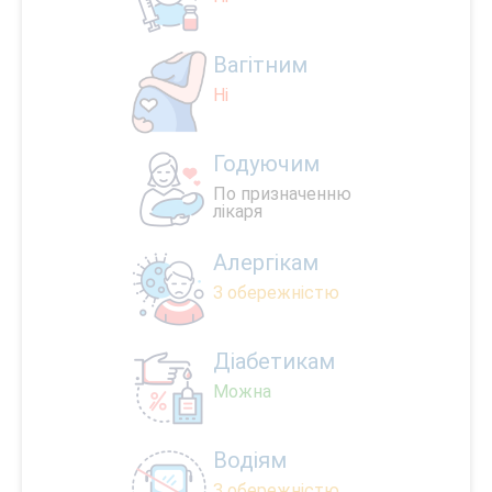
Вагітним
Ні
Годуючим
По призначенню
лікаря
Алергікам
З обережністю
Діабетикам
Можна
Водіям
З обережністю