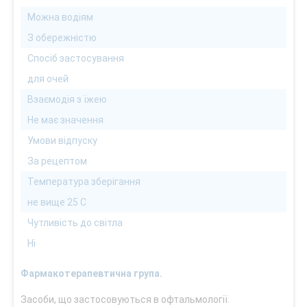
Можна водіям
З обережністю
Спосіб застосування
для очей
Взаємодія з їжею
Не має значення
Умови відпуску
За рецептом
Температура зберігання
не вище 25 С
Чутливість до світла
Ні
Фармакотерапевтична група.
Засоби, що застосовуються в офтальмології.