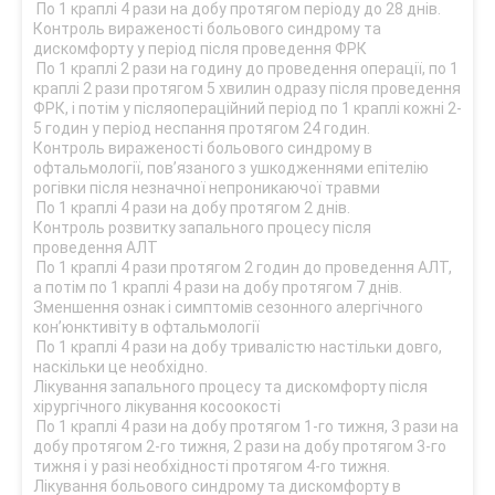
По 1 краплі 4 рази на добу протягом періоду до 28 днів.
Контроль вираженості больового синдрому та
дискомфорту у період після проведення ФРК
По 1 краплі 2 рази на годину до проведення операції, по 1
краплі 2 рази протягом 5 хвилин одразу після проведення
ФРК, і потім у післяопераційний період по 1 краплі кожні 2-
5 годин у період неспання протягом 24 годин.
Контроль вираженості больового синдрому в
офтальмології, пов’язаного з ушкодженнями епітелію
рогівки після незначної непроникаючої травми
По 1 краплі 4 рази на добу протягом 2 днів.
Контроль розвитку запального процесу після
проведення АЛТ
По 1 краплі 4 рази протягом 2 годин до проведення АЛТ,
а потім по 1 краплі 4 рази на добу протягом 7 днів.
Зменшення ознак і симптомів сезонного алергічного
кон’юнктивіту в офтальмології
По 1 краплі 4 рази на добу тривалістю настільки довго,
наскільки це необхідно.
Лікування запального процесу та дискомфорту після
хірургічного лікування косоокості
По 1 краплі 4 рази на добу протягом 1-го тижня, 3 рази на
добу протягом 2-го тижня, 2 рази на добу протягом 3-го
тижня і у разі необхідності протягом 4-го тижня.
Лікування больового синдрому та дискомфорту в