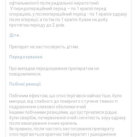
офтальмології після радіальної кератотомії
У передопераційний період – по 1 краплі перед
операцією, у післяопераційний період - по 1 краплі одразу
після операції, а потім по 1 краплі 4 рази на добу
протягом періоду до 2 днів.
Діти.
Препарат не застосовують дітям.
Передозування.
Про випадки передозування препаратом не
повідомлялося.
Побічні реакції.
Побічним ефектом, що спостерігався найчастіше, було
минуще, від слабкого до помірного ступеня тяжкості
подразнення слизової оболонки очей.
Іншими побічними реакціями, що зустрічалися рідше,
були свербіж, почервоніння очей і нечіткість зору одразу
після закапування очних крапель.
Як правило, після частого застосування препарату
спостерігаються крапчастий кератит і ушкодження