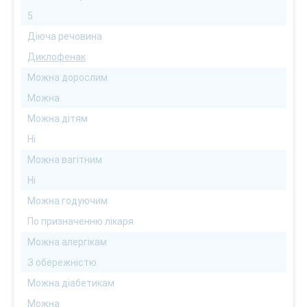
5
Діюча речовина
Диклофенак
Можна дорослим
Можна
Можна дітям
Ні
Можна вагітним
Ні
Можна годуючим
По призначенню лікаря
Можна алергікам
З обережністю
Можна діабетикам
Можна