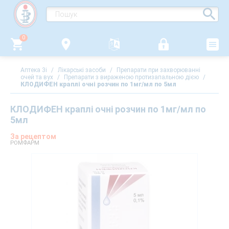
0
Аптека 3i
/
Лікарські засоби
/
Препарати при захворюванні
очей та вух
/
Препарати з вираженою протизапальною дією
/
КЛОДИФЕН краплі очні розчин по 1мг/мл по 5мл
КЛОДИФЕН краплі очні розчин по 1мг/мл по
5мл
За рецептом
РОМФАРМ