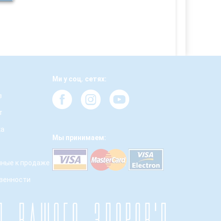
Ми у соц. сетях:
з
т
ка
Мы принимаем:
ные к продаже
твенности