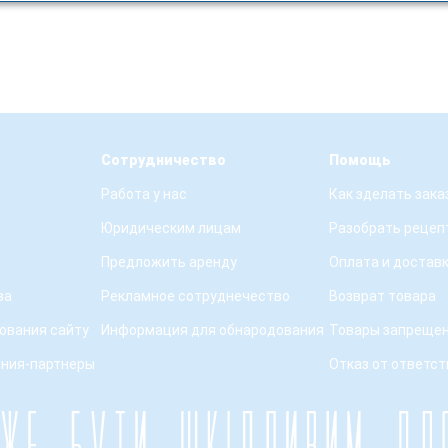
Сотрудничество
Помощь
Работа у нас
Как зделать зака
Юридическим лицам
Разобрать рецеп
Предложить аренду
Оплата и достав
ва
Рекламное сотруднечество
Возврат товара
ования сайту
Информация для обнародования
Товары запрещен
ения-партнеры
Отказ от ответс