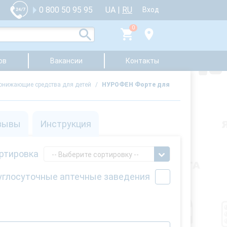
UA
|
RU
0 800 50 95 95
Вход
0
ов
Вакансии
Контакты
нижающие средства для детей
/
НУРОФЕН Форте для
зывы
Инструкция
ртировка
-- Выберите сортировку --
углосуточные аптечные заведения