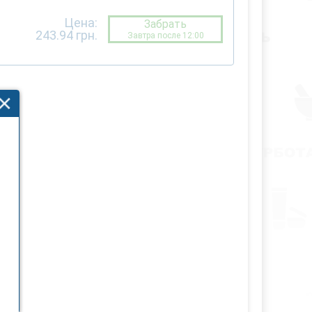
Цена:
Забрать
243.94
грн.
Завтра после 12:00