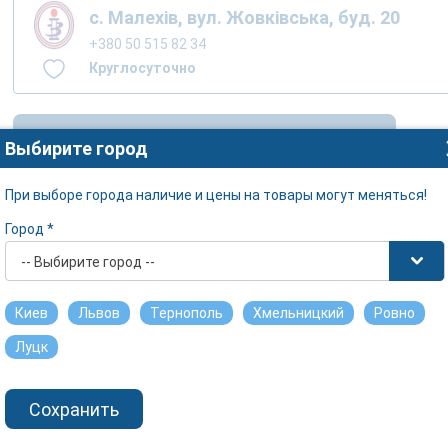
с. Малехів, вул. Жовківська, буд. 20
+380 50 515 82 34
Круглосуточно
Просмотреть наличие в других городах
Выбирите город
При выборе города наличие и цены на товары могут меняться!
Город *
-- Выбирите город --
Киев
Львов
Тернополь
Хмельницкий
Ровно
Луцк
Сохранить