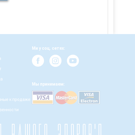
Ми у соц. сетях:
з
т
ка
Мы принимаем:
ные к продаже
твенности