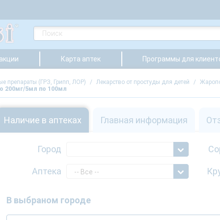
 акции
Карта аптек
Программы для клиент
е препараты (ГРЗ, Грипп, ЛОР)
/
Лекарство от простуды для детей
/
Жаропо
о 200мг/5мл по 100мл
Наличие в аптеках
Главная информация
От
Город
Со
Аптека
Кр
-- Все --
В выбраном городе