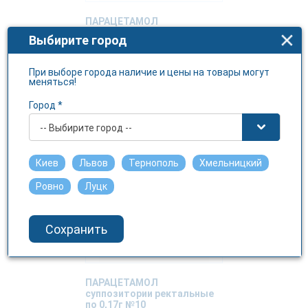
ПАРАЦЕТАМОЛ
суппозитории ректальные
Выбирите город
по 0,08г №10
МОНФАРМ ПАО
При выборе города наличие и цены на товары могут
меняться!
40.55 грн.
Город *
-- Выбирите город --
Киев
Львов
Тернополь
Хмельницкий
Ровно
Луцк
Сохранить
ПАРАЦЕТАМОЛ
суппозитории ректальные
по 0,17г №10