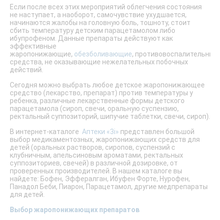
Если после всех этих мероприятий облегчения состояния
не наступает, а наоборот, самочувствие ухудшается,
начинаются жалобы на головную боль, тошноту, стоит
сбить температуру детским парацетамолом либо
ибупрофеном. Данные препараты действуют как
эффективные
жаропонижающие,
обезболивающие
, противовоспалительные
средства, не оказывающие нежелательных побочных
действий.
Сегодня можно выбрать любое детское жаропонижающее
средство (лекарство, препарат) против температуры у
ребенка, различные лекарственные формы детского
парацетамола (сироп, свечи, оральную суспензию,
ректальный суппозиторий, шипучие таблетки, свечи, сироп).
В интернет-каталоге
Аптеки «3i»
представлен большой
выбор медикаментозных, жаропонижающих средств для
детей (оральных растворов, сиропов, суспензий с
клубничным, апельсиновым ароматами, ректальных
суппозиториев, свечей) в различной дозировке, от
проверенных производителей. В нашем каталоге вы
найдете: Бофен, Эффералган, Ибуфен Форте, Нурофен,
Панадол Беби, Пиарон, Парацетамол, другие медпрепараты
для детей.
Выбор жаропонижающих препаратов