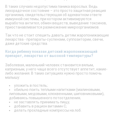
В таких случаях недопустима паника взрослых. Ведь
лихорадочное состояние – это просто защитная реакция
организма, свидетельствующая об адекватном ответе
иммунной системы, при котором активизируются
выработка антител, обмен веществ, выведение токсинов,
приостанавливается размножение микроорганизмов.
Так что не стоит спешить давать детям жаропонижающие
лекарства - препараты-суспензии, суппозитории, свечи,
даже детские средства.
Когда ребенку показан детский жаропонижающий
препарат, лекарство от высокой температуры?
Заболевая, маленький человек становится вялым,
капризным, у него чаще всего отсутствует аппетит, какие-
либо желания. В таких ситуациях нужно просто помочь
малышу:
уложить в постель;
обильно поить теплыми напитками (малиновыми,
липовыми, медовыми, клюквенными, шиповниковыми),
добиваясь повышенного потоотделения;
не заставлять принимать пищу;
добавить в рацион витамин С;
делать прохладные компрессы на лоб.