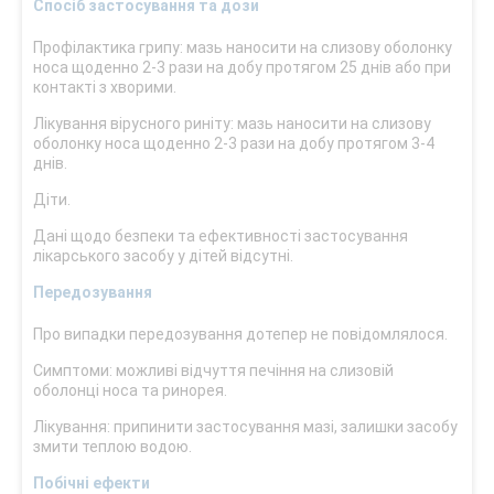
Спосіб застосування та дози
Профілактика грипу: мазь наносити на слизову оболонку
носа щоденно 2-3 рази на добу протягом 25 днів або при
контакті з хворими.
Лікування вірусного риніту: мазь наносити на слизову
оболонку носа щоденно 2-3 рази на добу протягом 3-4
днів.
Діти.
Дані щодо безпеки та ефективності застосування
лікарського засобу у дітей відсутні.
Передозування
Про випадки передозування дотепер не повідомлялося.
Симптоми: можливі відчуття печіння на слизовій
оболонці носа та ринорея.
Лікування: припинити застосування мазі, залишки засобу
змити теплою водою.
Побічні ефекти