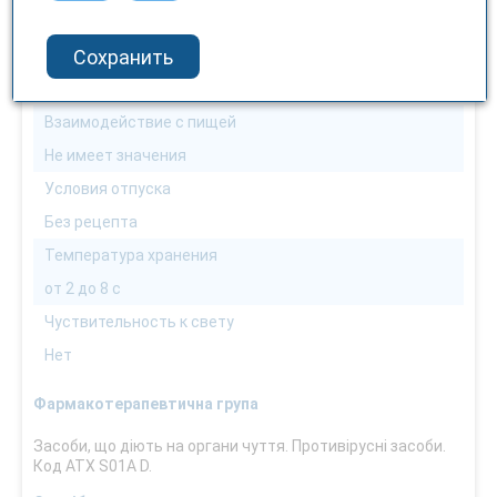
Можно
Сохранить
Способ применения
Внешне, местно
Взаимодействие с пищей
Не имеет значения
Условия отпуска
Без рецепта
Температура хранения
от 2 до 8 с
Чуствительность к свету
Нет
Фармакотерапевтична група
Засоби, що діють на органи чуття. Противірусні засоби.
Код АТХ S01A D.