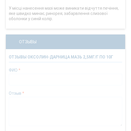
У місці нанесення мазі може виникати відчуття печіння,
яке швидко минає; ринорея; забарвлення слизової
оболонки у синій колір.
ОТЗЫВЫ
ОТЗЫВЫ ОКСОЛИН-ДАРНИЦА МАЗЬ 2,5МГ/Г ПО 10Г
ФИО
*
Отзыв
*