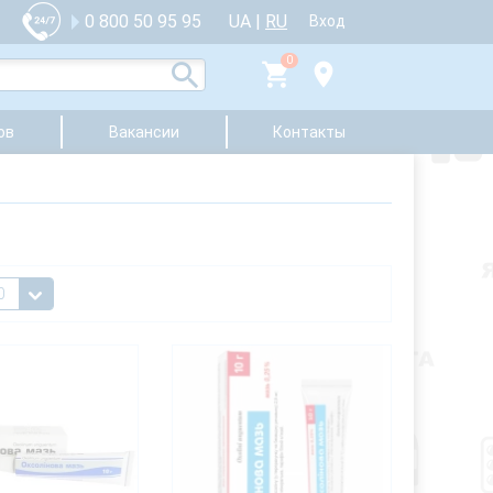
UA
|
RU
0 800 50 95 95
Вход
0
ов
Вакансии
Контакты