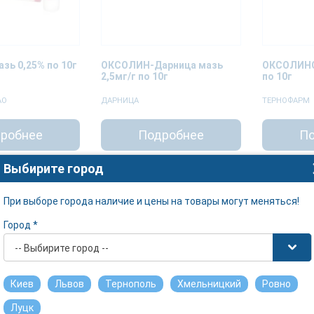
зь 0,25% по 10г
ОКСОЛИН-Дарница мазь
ОКСОЛИНО
2,5мг/г по 10г
по 10г
АО
ДАРНИЦА
ТЕРНОФАРМ
робнее
Подробнее
По
Выбирите город
При выборе города наличие и цены на товары могут меняться!
Город *
-- Выбирите город --
Киев
Львов
Тернополь
Хмельницкий
Ровно
Луцк