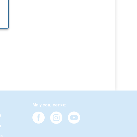
Ми у соц. сетях:
з
т
ка