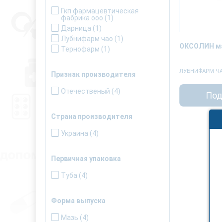
Гкп фармацевтическая
фабрика ооо
(1)
Дарница
(1)
Лубнифарм чао
(1)
ОКСОЛИН ма
Тернофарм
(1)
ЛУБНИФАРМ Ч
Признак производителя
Отечественый
(4)
Под
Страна производителя
Украина
(4)
Первичная упаковка
Туба
(4)
Форма выпуска
Мазь
(4)