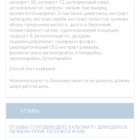
цетеарет-20, цетеарет-12, цетеариловий спирт,
цетилпальмітат, капрілік / каприк тригліцерид,
пропілгептіл каприлат, D-пантенол, диметикон, екстракт
календули, екстракт верби, екстракт пелюсток троянди,
яблуні, гіалуронова кислота , дьоготь березовий,
поліметакрилат натрію, гідрогенізований полідецен,
трідецет-6, ретінілпальмітат, дісодіум
лаурімінодіпропіонат токоферол фосфат,
сверхкритический СО2-екстракт ромашки,
феноксіетанол, метилпарабен, етілпарабен,
пропілпарабен, бутилпарабен.
Спосіб застосування
Незначна кількість бальзаму нанести на уражену ділянку
шкіри двічі на день.
ОТЗЫВЫ
ОТЗЫВЫ СТОП ДЕМОДЕКС БАЛЬЗАМ П / ДЕМОДЕКОЗА
ЛЕЧЕБНО-ПРОФ. ПО 50 МЛ В ФЛАК.