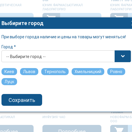
ЦЕВТИЧЕСКАЯ
ЮНИК ФАРМАСЬЮТИКАЛ
ЮНИК ФАРМ
ЛАБОРАТОРИЗ
ЛАБОРАТОРИ
130 грн.
401.2 грн.
Выбирите город
При выборе города наличие и цены на товары могут меняться!
Город *
-- Выбирите город --
Киев
Львов
Тернополь
Хмельницкий
Ровно
Луцк
Сохранить
аствор для
МЕТРОНИДАЗОЛ раствор
МЕТРОНИД
5мг/мл по 100мл
для инфузий 0,5% по 100мл
для инфуз
100мл
ЬЮТИКАЛ
ИНФУЗИЯ ЧАО
НОВОФАРМ-Б
ООО
робнее
Подробнее