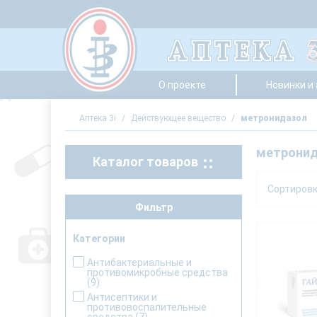
О проекте
Новинки и
Аптека 3i
/
Действующее вещество
/
метронидазол
метрони
Каталог товаров
Сортиров
Фильтр
Категории
Антибактериальные и
противомикробные средства
(9)
Антисептики и
противовоспалительные