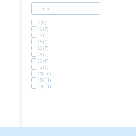
7
(3)
10
(5)
14
(1)
15
(1)
20
(7)
25
(1)
30
(5)
50
(2)
100
(6)
150
(1)
270
(1)