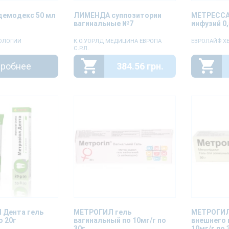
демодекс 50 мл
ЛИМЕНДА суппозитории
МЕТРЕССА
вагинальные №7
инфузий 0
ОЛОГИИ
К.О.УОРЛД МЕДИЦИНА ЕВРОПА
ЕВРОЛАЙФ Х
С.Р.Л.
робнее
384.56 грн.
Дента гель
МЕТРОГИЛ гель
МЕТРОГИЛ
о 20г
вагинальный по 10мг/г по
внешнего 
30г
10мг/г по 