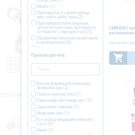
средства
(7)
Мыло
(1)
Препараты от молочницы
местного действия
(2)
Противовоспалительные,
антисептические препараты
ГАЙНЕКС су
(стоматит, пародонтоз)
(5)
вагинальны
Профилактика и лечение акне
и демодекоза
(6)
КУСУМ ХЕЛТХКЕ
Профилактика и лечение
демодекоза и акне
(1)
Производитель
Средства от угревой сыпи
(2)
Виола фармацевтическая
фабрика зао
(2)
Гедеон рихтер оао
(1)
Евролайф хелткеар пвт
(1)
Здоровье народа
(1)
Инфузия чао
(1)
К.о.уорлд медицина европа
с.р.л.
(1)
Крка
(1)