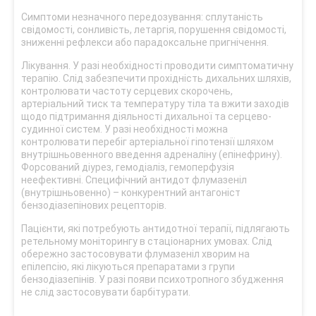
Симптоми незначного передозування: сплутаність
свідомості, сонливість, летаргія, порушення свідомості,
зниженні рефлекси або парадоксальне пригнічення.
Лікування. У разі необхідності проводити симптоматичну
терапію. Слід забезпечити прохідність дихальних шляхів,
контролювати частоту серцевих скорочень,
артеріальний тиск та температуру тіла та вжити заходів
щодо підтримання діяльності дихальної та серцево-
судинної систем. У разі необхідності можна
контролювати перебіг артеріальної гіпотензії шляхом
внутрішньовенного введення адреналіну (епінефрину).
Форсований діурез, гемодіаліз, гемоперфузія
неефективні. Специфічний антидот флумазеніл
(внутрішньовенно) – конкурентний антагоніст
бензодіазепінових рецепторів.
Пацієнти, які потребують антидотної терапії, підлягають
ретельному моніторингу в стаціонарних умовах. Слід
обережно застосовувати флумазеніл хворим на
епілепсію, які лікуються препаратами з групи
бензодіазепінів. У разі появи психотропного збудження
не слід застосовувати барбітурати.