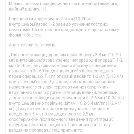
М’язові спазми периферичного походження (люмбаго,
шийний радикуліт).
Призначати дорослим по 2-4 мл (10-20 мг)
внутрішньом’язово 1-2 рази до усунення гострих
симптомів. Потім терапію продовжувати препаратом у
формі таблеток.
Анестезіологія, хірургія.
Для премедикації дорослим призначають 2-4 мл (10-20
мг) внутрішньом’язово увечері напередодні операції, 1-2
мл (5-10 мг) внутрішньом’язово або внутрішньовенно
повільно за 30-60 хв до операції або безпосередньо
перед операцією. Після операції вводити 1-2 мл (5-10 мг)
внутрішньом’язово. Для досягнення короткочасного
наркотичного сну при терапевтичних і хірургічних
втручаннях (малі хірургічні операції, вивихи, переломи,
діагностичні заходи) дорослим вводять 2-6 мл (10-30 мг)
внутрішньовенно повільно, дітям – 0,2-0,4 мл/кг (1-2 мг/
кг). Дозу встановлювати індивідуально: починати
введення з 5 мг, потім додатково по 2,5 мг,
спостерігаючи після кожного введення протягом 30
секунд за реакцією пацієнта. При виникненні птозу
введення препарату слід припинити.