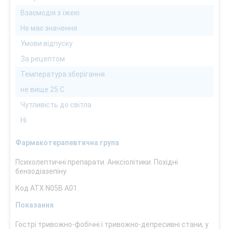
Взаємодія з їжею
Не має значення
Умови відпуску
За рецептом
Температура зберігання
не вище 25 С
Чутливість до світла
Ні
Фармакотерапевтична група
Психолептичні препарати. Анксіолітики. Похідні
бензодіазепіну.
Код АТХ N05В A01.
Показання
Гострі тривожно-фобічні і тривожно-депресивні стани, у