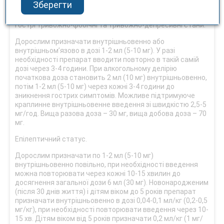
Зберегти
віку та перебігу захворювання.
Гострі тривожно-фобічні та тривожно-депресивні стани.
Дорослим призначати внутрішньовенно або
внутрішньом’язово в дозі 1-2 мл (5-10 мг). У разі
необхідності препарат вводити повторно в такій самій
дозі через 3-4 години. При алкогольному делірію
початкова доза становить 2 мл (10 мг) внутрішньовенно,
потім 1-2 мл (5-10 мг) через кожні 3-4 години до
зникнення гострих симптомів. Можливе підтримуюче
краплинне внутрішньовенне введення зі швидкістю 2,5-5
мг/год. Вища разова доза – 30 мг, вища добова доза – 70
мг.
Епілептичний статус.
Дорослим призначати по 1-2 мл (5-10 мг)
внутрішньовенно повільно, при необхідності введення
можна повторювати через кожні 10-15 хвилин до
досягнення загальної дози 6 мл (30 мг). Новонародженим
(після 30 днів життя) і дітям віком до 5 років препарат
призначати внутрішньовенно в дозі 0,04-0,1 мл/кг (0,2-0,5
мг/кг), при необхідності повторювати введення через 10-
15 хв. Дітям віком від 5 років призначати 0,2 мл/кг (1 мг/