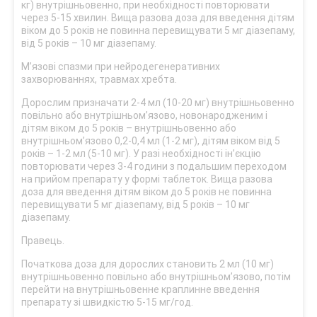
кг) внутрішньовенно, при необхідності повторювати
через 5-15 хвилин. Вища разова доза для введення дітям
віком до 5 років не повинна перевищувати 5 мг діазепаму,
від 5 років – 10 мг діазепаму.
М’язові спазми при нейродегенеративних
захворюваннях, травмах хребта.
Дорослим призначати 2-4 мл (10-20 мг) внутрішньовенно
повільно або внутрішньом’язово, новонародженим і
дітям віком до 5 років – внутрішньовенно або
внутрішньом’язово 0,2-0,4 мл (1-2 мг), дітям віком від 5
років – 1-2 мл (5-10 мг). У разі необхідності ін’єкцію
повторювати через 3-4 години з подальшим переходом
на прийом препарату у формі таблеток. Вища разова
доза для введення дітям віком до 5 років не повинна
перевищувати 5 мг діазепаму, від 5 років – 10 мг
діазепаму.
Правець.
Початкова доза для дорослих становить 2 мл (10 мг)
внутрішньовенно повільно або внутрішньом’язово, потім
перейти на внутрішньовенне краплинне введення
препарату зі швидкістю 5-15 мг/год.