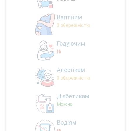
Вагітним
З обережністю
Годуючим
Ні
Алергікам
З обережністю
Діабетикам
Можна
Водіям
Ні