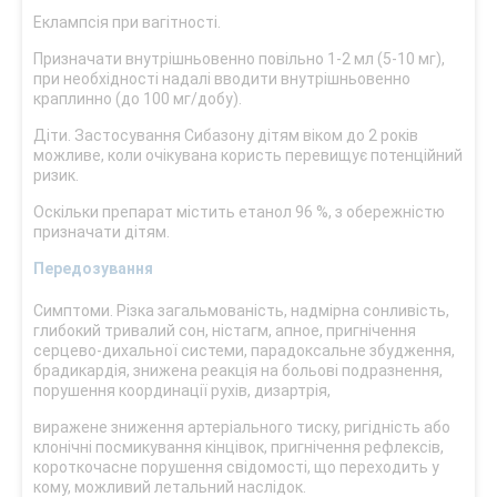
Еклампсія при вагітності.
Призначати внутрішньовенно повільно 1-2 мл (5-10 мг),
при необхідності надалі вводити внутрішньовенно
краплинно (до 100 мг/добу).
Діти. Застосування Сибазону дітям віком до 2 років
можливе, коли очікувана користь перевищує потенційний
ризик.
Оскільки препарат містить етанол 96 %, з обережністю
призначати дітям.
Передозування
Симптоми. Різка загальмованість, надмірна сонливість,
глибокий тривалий сон, ністагм, апное, пригнічення
серцево-дихальної системи, парадоксальне збудження,
брадикардія, знижена реакція на больові подразнення,
порушення координації рухів, дизартрія,
виражене зниження артеріального тиску, ригідність або
клонічні посмикування кінцівок, пригнічення рефлексів,
короткочасне порушення свідомості, що переходить у
кому, можливий летальний наслідок.