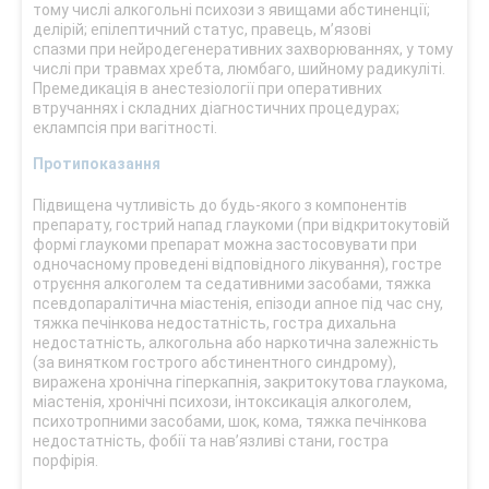
тому числі алкогольні психози з явищами абстиненції;
делірій; епілептичний статус, правець, м’язові
спазми при нейродегенеративних захворюваннях, у тому
числі при травмах хребта, люмбаго, шийному радикуліті.
Премедикація в анестезіології при оперативних
втручаннях і складних діагностичних процедурах;
еклампсія при вагітності.
Протипоказання
Підвищена чутливість до будь-якого з компонентів
препарату, гострий напад глаукоми (при відкритокутовій
формі глаукоми препарат можна застосовувати при
одночасному проведені відповідного лікування), гостре
отруєння алкоголем та седативними засобами, тяжка
псевдопаралітична міастенія, епізоди апное під час сну,
тяжка печінкова недостатність, гостра дихальна
недостатність, алкогольна або наркотична залежність
(за винятком гострого абстинентного синдрому),
виражена хронічна гіперкапнія, закритокутова глаукома,
міастенія, хронічні психози, інтоксикація алкоголем,
психотропними засобами, шок, кома, тяжка печінкова
недостатність, фобії та нав’язливі стани, гостра
порфірія.