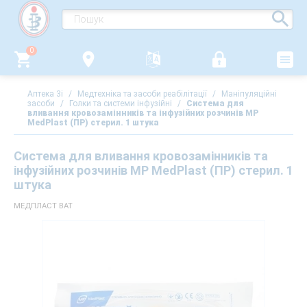
0
Аптека 3i
/
Медтехніка та засоби реабілітації
/
Маніпуляційні
засоби
/
Голки та системи інфузійні
/
Система для
вливання кровозамінників та інфузійних розчинів MP
MedPlast (ПР) стерил. 1 штука
Система для вливання кровозамінників та
інфузійних розчинів MP MedPlast (ПР) стерил. 1
штука
МЕДПЛАСТ ВАТ