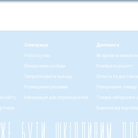
Співпраця
Допомога
Робота у нас
Як зробити замовле
Юридичним особам
Розібрати рецепт
Запропонувати оренду
Оплата та доставк
Розміщення реклами
Повернення товару
я сайту
Інформація для оприлюднення
Товари заборонені 
артнери
Відмова від відпові