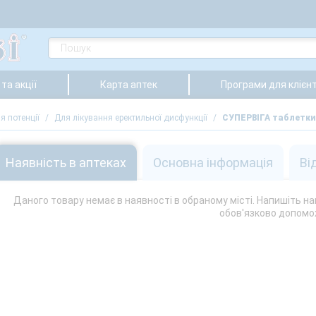
та акції
Карта аптек
Програми для клієнт
я потенції
/
Для лікування еректильної дисфункції
/
СУПЕРВІГА таблетки
Наявність в аптеках
Основна інформація
Ві
Даного товару немає в наявності в обраному місті. Напишіть на
обов'язково допомо