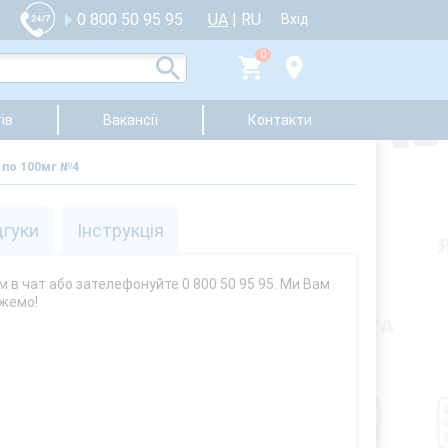
UA
|
RU
0 800 50 95 95
Вхід
0
ів
Вакансії
Контакти
 по 100мг №4
дгуки
Інструкція
м в чат або зателефонуйте 0 800 50 95 95. Ми Вам
жемо!