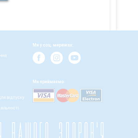
Ми у соц. мережах:
ння
а
Ми приймаємо:
для відпуску
дальності