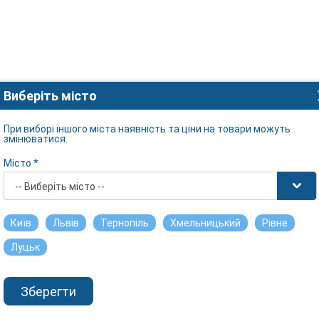
Виберіть місто
При виборі іншого міста наявність та ціни на товари можуть
змінюватися.
Місто *
-- Виберіть місто --
Київ
Львів
Тернопіль
Хмельницький
Рівне
Луцьк
Зберегти