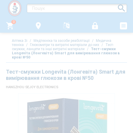
0
Аптека 3i
/
Медтехніка та засоби реабілітації
/
Медична
техніка
/
Глюкометри та витратні матеріали до них
/
Тест-
смужки, ланцети та інші витратні матеріали
/
Тест-смужки
Longevita (Лонгевіта) Smart для вимірювання глюкози в
крові №50
Тест-смужки Longevita (Лонгевіта) Smart для
вимірювання глюкози в крові №50
HANGZHOU SEJOY ELECTRONICS