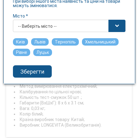
При виборі іншого міста наявність та ціни на товари
штук
можуть змінюватися.
Опис
Місто *
Тестові смужки для глюкометра LONGEVITA Smart є
-- Виберіть місто --
витратним матеріалом і дозволяють людям з діагнозом
діабет самостійно контролювати рівень глюкози в крові.
Київ
Львів
Тернопіль
Хмельницький
Такий спосіб дає можливість отримати точний
результат навіть в домашніх умовах - без відвідування
Рівне
Луцьк
лабораторії.
Технічні характеристики
Зберегти
Тип Тест-смужки;
Сумісність: Для глюкометра LONGEVITA Smart;
Метод вимірювання електрохімічний;
Калібрування по цільної крові;
Кількість тест-смужок 50 шт .;
Габарити (ВхШхГ): 8 х 6 х 3.1 см;
Вага: 0,03 кг;
Колір білий;
Країна виробник товару: Китай;
Виробник: LONGEVITA (Великобританія).