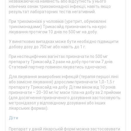
незважаючи на наявність або відсутність у нього
клінічних ознак трихомонадної інфекції, навіть якщо
результат лабораторних тестів негативний.
При трихомоніазі у чоловіків (уретрит, обумовлені
трихомонадами) Трикасайд призначають на курс
лікування протягом 10 днів по 500 мг на добу.
У виняткових випадках може бути необхідно підвищити
добову дозу до 750 мг або навіть до 1 г.
При неспецифічних вагінітах призначати по 500 мг
препарату Трикасайд 2 рази на добу протягом 7 днів.
Статевий партнер повинен лікуватись одночасно.
Для лікування анаеробних інфекцій (терапія першої лінії
або замісне лікування) дорослим призначати 1,0−1,5 г
препарату Трикасайд на добу. Дітям віком від 10 років
призначати – 20−30 мг/кг маси тіла на добу за 2 прийоми
(для досягнення призначеного дозування застосовують
метронідазол у відповідному дозуванні або інших
лікарських формах).
Діти
Препарат у даній лікарській формі можна застосовувати