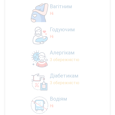
Вагітним
Ні
Годуючим
Ні
Алергікам
З обережністю
Діабетикам
З обережністю
Водіям
Ні