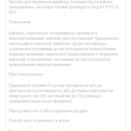
Засоби для лікування амебіазу та інших протозойних
захворювань. Антипротозойні препарати. Код АТХ Р01А
В01.
Показання
Інфекції, спричинені чутливими до препарату
мікроорганізмами: амебіаз; урогенітальний трихомоніаз;
неспецифічні вагініти; лямбліоз; хірургічні інфекції,
спричинені чутливими до метронідазолу анаеробними
мікроорганізмами; заміна внутрішньовенного лікування
інфекцій, спричинених чутливими до метронідазолу
анаеробними мікроорганізмами.
Протипоказання
Підвищена чутливість до метронідазолу або до
препаратів групи імідазолу, або до інших компонентів
лікарського засобу; дитячий вік до 10 років (що
зумовлено лікарською формою).
Період вагітності або годування груддю.
Спосіб застосування та дози