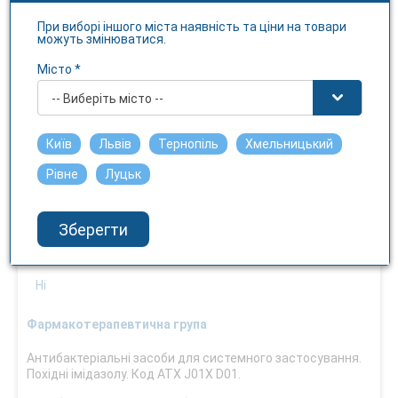
Ні
При виборі іншого міста наявність та ціни на товари
можуть змінюватися.
Спосіб застосування
Місто *
внутрішньо
Взаємодія з їжею
-- Виберіть місто --
Під час прийому їжі
Київ
Львів
Тернопіль
Хмельницький
Умови відпуску
Рівне
Луцьк
За рецептом
Температура зберігання
Зберегти
не вище 30 С
Чутливість до світла
Ні
Фармакотерапевтична група
Антибактеріальні засоби для системного застосування.
Похідні імідазолу. Код АТХ J01X D01.