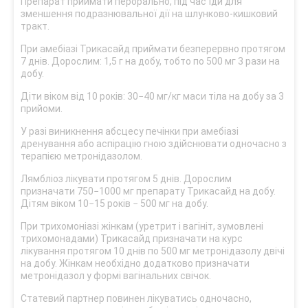
Препарат приймати перорально, під час їди для
зменшення подразнювальної дії на шлунково-кишковий
тракт.
При амебіазі Трикасайд приймати безперервно протягом
7 днів. Дорослим: 1,5 г на добу, тобто по 500 мг 3 рази на
добу.
Діти віком від 10 років: 30−40 мг/кг маси тіла на добу за 3
прийоми.
У разі виникнення абсцесу печінки при амебіазі
дренування або аспірацію гною здійснювати одночасно з
терапією метронідазолом.
Лямбліоз лікувати протягом 5 днів. Дорослим
призначати 750−1000 мг препарату Трикасайд на добу.
Дітям віком 10−15 років − 500 мг на добу.
При трихомоніазі жінкам (уретрит і вагініт, зумовлені
трихомонадами) Трикасайд призначати на курс
лікування протягом 10 днів по 500 мг метронідазолу двічі
на добу. Жінкам необхідно додатково призначати
метронідазол у формі вагінальних свічок.
Статевий партнер повинен лікуватись одночасно,