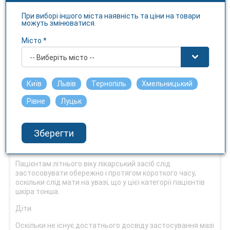
Спосіб застосування та дози
При виборі іншого міста наявність та ціни на товари
можуть змінюватися.
Для зовнішнього застосування.
Місто *
При ексудації перед застосуванням лікарського засобу
ерозивну поверхню обробити розчинами борної кислоти
-- Виберіть місто --
1 %, перекису водню 3 % або хлоргексидину
біглюконату 0,05 %. У разі необхідності мазь наносити під
стерильну марлеву пов'язку.
Київ
Львів
Тернопіль
Хмельницький
Дорослим: тонкий шар мазі наносити 1-2 рази на добу на
Рівне
Луцьк
уражену ділянку шкіри (максимальна доза – для
дорослих не більше 15 г мазі на добу) або застосовувати
лікарський засіб під оклюзійну пов’язку (максимальна
Зберегти
доза – 10 г мазі на добу). Тривалість лікування визначає
лікар індивідуально.
Пацієнтам літнього віку лікарський засіб слід
застосовувати обережно і протягом короткого часу,
оскільки слід мати на увазі, що у цієї категорії пацієнтів
шкіра тонша.
Діти.
Оскільки не існує достатнього досвіду застосування мазі