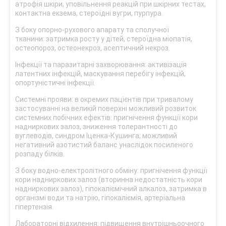
атрофія шкіри, уповільнення реакцій при шкірних тестах,
контактна екзема, стероїдні вугри, пурпура.
З боку опорно-рухового апарату та сполучної
тканини: затримка росту у дітей, стероїдна міопатія,
остеопороз, остеонекроз, асептичний некроз.
Інфекції та паразитарні захворювання: активізація
латентних інфекцій, маскування перебігу інфекцій,
опортуністичні інфекції.
Системні прояви: в окремих пацієнтів при тривалому
застосуванні на великій поверхні можливий розвиток
системних побічних ефектів: пригнічення функції кори
надниркових залоз, зниження толерантності до
вуглеводів, синдром Іценка-Кушинга; можливий
негативний азотистий баланс унаслідок посиленого
розпаду білків.
З боку водно-електролітного обміну: пригнічення функції
кори надниркових залоз (вторинна недостатність кори
надниркових залоз), гіпокаліємічний алкалоз, затримка в
організмі води та натрію, гіпокаліємія, артеріальна
гіпертензія.
Лабораторні відхилення: підвищення внутрішньоочного