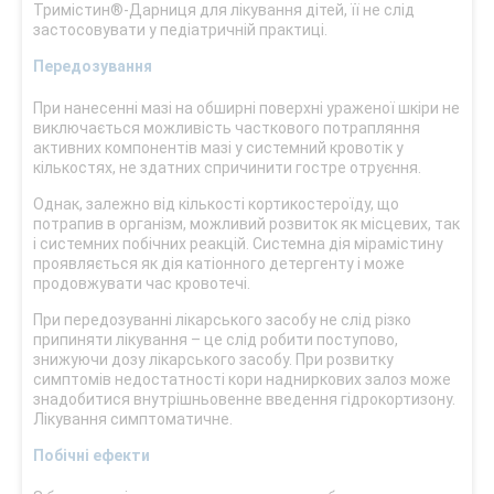
Тримістин®-Дарниця для лікування дітей, її не слід
застосовувати у педіатричній практиці.
Передозування
При нанесенні мазі на обширні поверхні ураженої шкіри не
виключається можливість часткового потрапляння
активних компонентів мазі у системний кровотік у
кількостях, не здатних спричинити гостре отруєння.
Однак, залежно від кількості кортикостероїду, що
потрапив в організм, можливий розвиток як місцевих, так
і системних побічних реакцій. Системна дія мірамістину
проявляється як дія катіонного детергенту і може
продовжувати час кровотечі.
При передозуванні лікарського засобу не слід різко
припиняти лікування – це слід робити поступово,
знижуючи дозу лікарського засобу. При розвитку
симптомів недостатності кори надниркових залоз може
знадобитися внутрішньовенне введення гідрокортизону.
Лікування симптоматичне.
Побічні ефекти