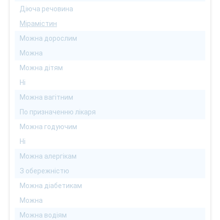
Діюча речовина
Мірамістин
Можна дорослим
Можна
Можна дітям
Ні
Можна вагітним
По призначенню лікаря
Можна годуючим
Ні
Можна алергікам
З обережністю
Можна діабетикам
Можна
Можна водіям