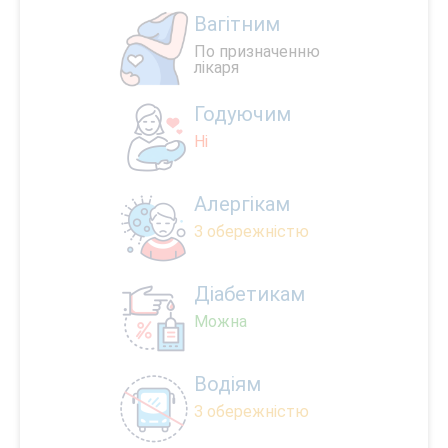
Вагітним
По призначенню
лікаря
Годуючим
Ні
Алергікам
З обережністю
Діабетикам
Можна
Водіям
З обережністю