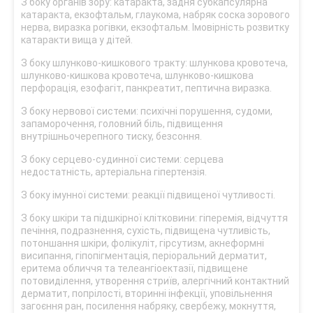
З боку органів зору: катаракта, задня субкапсулярна
катаракта, екзофтальм, глаукома, набряк соска зорового
нерва, виразка рогівки, екзофтальм. Імовірність розвитку
катаракти вища у дітей.
З боку шлунково-кишкового тракту: шлункова кровотеча,
шлунково-кишкова кровотеча, шлунково-кишкова
перфорація, езофагіт, панкреатит, пептична виразка.
З боку нервової системи: психічні порушення, судоми,
запаморочення, головний біль, підвищення
внутрішньочерепного тиску, безсоння.
З боку серцево-судинної системи: серцева
недостатність, артеріальна гіпертензія.
З боку імунної системи: реакції підвищеної чутливості.
З боку шкіри та підшкірної клітковини: гіперемія, відчуття
печіння, подразнення, сухість, підвищена чутливість,
потоншання шкіри, фолікуліт, гірсутизм, акнеформні
висипання, гіпопігментація, періоральний дерматит,
еритема обличчя та телеангіоектазії, підвищене
потовиділення, утворення стриїв, алергічний контактний
дерматит, попрілості, вторинні інфекції, уповільнення
загоєння ран, посилення набряку, свербежу, мокнуття,