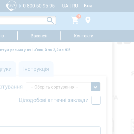
UA
|
RU
0 800 50 95 95
Вхід
0
ів
Вакансії
Контакти
тум розчин для ін'єкцій по 2,2мл №5
дгуки
Інструкція
ртування
-- Оберіть сортування --
Цілодобові аптечні заклади