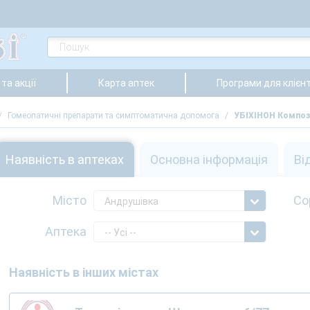
та акції
Карта аптек
Програми для клієнт
/
Гомеопатичні препарати та симптоматична допомога
/
УБІХІНОН Компози
Наявність в аптеках
Основна інформація
Ві
Місто
Со
Андрушівка
Аптека
-- Усі --
Наявність в інших містах