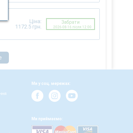
Ціна:
Забрати
1172.5
грн.
2026-08-16 після 12:00
е
Ми у соц. мережах:
ння
а
Ми приймаємо: