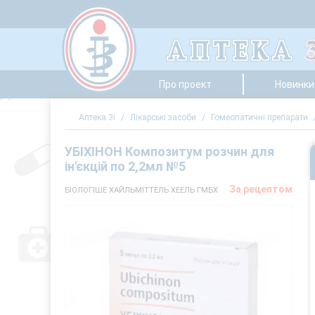
Про проект
Новинки 
Аптека 3i
/
Лікарські засоби
/
Гомеопатичні препарати
УБІХІНОН Композитум розчин для
ін'єкцій по 2,2мл №5
За рецептом
БІОЛОГІШЕ ХАЙЛЬМІТТЕЛЬ ХЕЕЛЬ ГМБХ