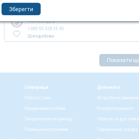
Зберегти
м.Тернопіль, вул. Вербицького М. (вул.
Конєва), 2
+380 50 328 55 42
Цілодобово
Показати щ
Співпраця
Допомога
Робота у нас
Як зробити замовле
Юридичним особам
Розібрати рецепт
Запропонувати оренду
Оплата та доставк
Розміщення реклами
Повернення товару