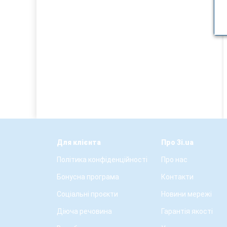
Для клієнта
Про 3i.ua
Політика конфіденційності
Про нас
Бонусна програма
Контакти
Соціальні проєкти
Новини мережі
Діюча речовина
Гарантія якості