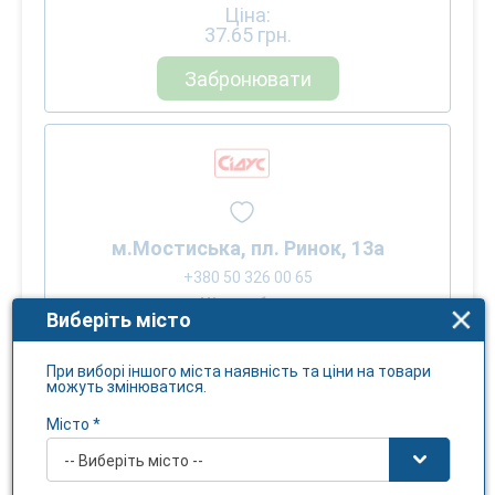
Ціна:
37.65
грн.
Забронювати
м.Мостиська, пл. Ринок, 13а
+380 50 326 00 65
Цілодобово
Виберіть місто
Ціна:
37.65
грн.
При виборі іншого міста наявність та ціни на товари
можуть змінюватися.
Забронювати
Місто *
-- Виберіть місто --
Показати ще