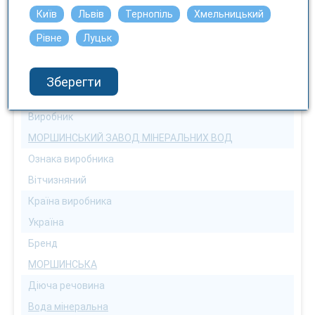
Київ
Львів
Тернопіль
Хмельницький
Рівне
Луцьк
ОСНОВНА ІНФОРМАЦІЯ
Зберегти
Виробник
МОРШИНСЬКИЙ ЗАВОД МІНЕРАЛЬНИХ ВОД
Ознака виробника
Вітчизняний
Країна виробника
Україна
Бренд
МОРШИНСЬКА
Діюча речовина
Вода мінеральна