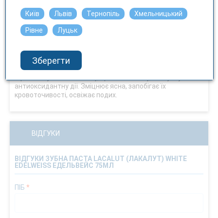
Ні
Київ
Львів
Тернопіль
Хмельницький
Рівне
Луцьк
Зубна паста Lacalut White Едельвейс відновлює
природну білизну зубів і запобігає утворенню зубного
нальоту, зубного каменю і карієсу.
Зберегти
Завдяки рослинному екстракту едельвейса проявляє
ефективну антисептичну, протизапальну, в'яжучиу і
антиоксидантну дії. Зміцнює ясна, запобігає їх
кровоточивості, освіжає подих.
ВІДГУКИ
ВІДГУКИ ЗУБНА ПАСТА LACALUT (ЛАКАЛУТ) WHITE
EDELWEISS ЕДЕЛЬВЕЙС 75МЛ
ПІБ
*