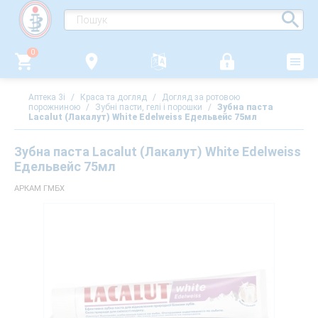
0
Аптека 3i
/
Краса та догляд
/
Догляд за ротовою
порожниною
/
Зубні пасти, гелі і порошки
/
Зубна паста
Lacalut (Лакалут) White Edelweiss Едельвейс 75мл
Зубна паста Lacalut (Лакалут) White Edelweiss
Едельвейс 75мл
АРКАМ ГМБХ