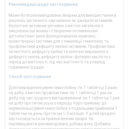
Рекомендації щодо застосування
Може бути рекомендована лікарем для використання в
раціонах дієтичного харчування як джерело вітамінів,
біологічно активних речовин з метою загального
зміцнення організму і створення оптимальних
дієтологічних умов функціонування нервової,
кровотворної системи для стимуляції гемопоезу та
профілактики дефіциту заліза і вітамінів. Профілактика
латентного дефіциту заліза та клінічно вираженого
дефіциту заліза, дефіциту заліза і фолієвої кислоти у
період до вагітності, під час вагітності та у період
годування груддю.
Спосіб застосування
Для покращення рівня гемоглобіну: по 1 таблетці 2 рази
на добу; з метою профілактики: по 1 таблетці 1 раз на
добу, під час грудного вигодовування: по 1 таблетці 1 раз
на добу протягом усього періоду. Курс прийому: до
нормалізації рівня гемоглобіну з подальшим прийомом 1
таблетки на день протягом 1-3 мiсяців. У дітей продукт
застосовується за призначенням лікаря. Не
перевищувати рекомендовану добову дозу. Добавку