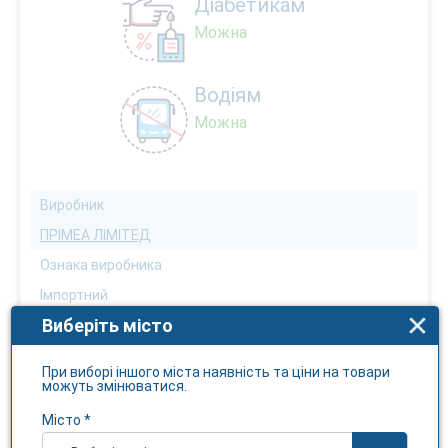
Діабетикам
Можна
Водіям
Можна
Виробник
ПРІМЕА ЛІМІТЕД
Ознака виробника
Імпортний
Виберіть місто
Країна виробника
Великобританія
При виборі іншого міста наявність та ціни на товари
Бренд
можуть змінюватися.
ФЕРНИКСИЛ
Місто *
Первинна упаковка