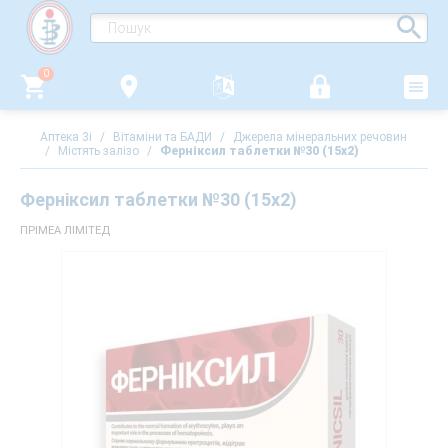
0
Аптека 3i
/
Вітаміни та БАДИ
/
Джерела мінеральних речовин
/
Містять залізо
/
Ферніксил таблетки №30 (15х2)
Ферніксил таблетки №30 (15х2)
ПРІМЕА ЛІМІТЕД