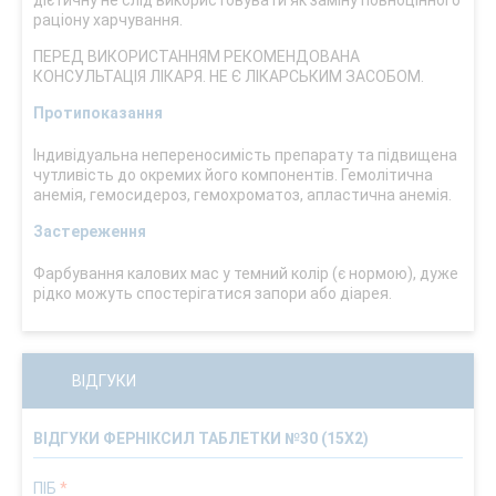
дієтичну не слід використовувати як заміну повноцінного
раціону харчування.
ПЕРЕД ВИКОРИСТАННЯМ РЕКОМЕНДОВАНА
КОНСУЛЬТАЦІЯ ЛІКАРЯ. НЕ Є ЛІКАРСЬКИМ ЗАСОБОМ.
Протипоказання
Індивідуальна непереносимість препарату та підвищена
чутливість до окремих його компонентів. Гемолітична
анемія, гемосидероз, гемохроматоз, апластична анемія.
Застереження
Фарбування калових мас у темний колір (є нормою), дуже
рідко можуть спостерігатися запори або діарея.
ВІДГУКИ
ВІДГУКИ ФЕРНІКСИЛ ТАБЛЕТКИ №30 (15Х2)
ПІБ
*