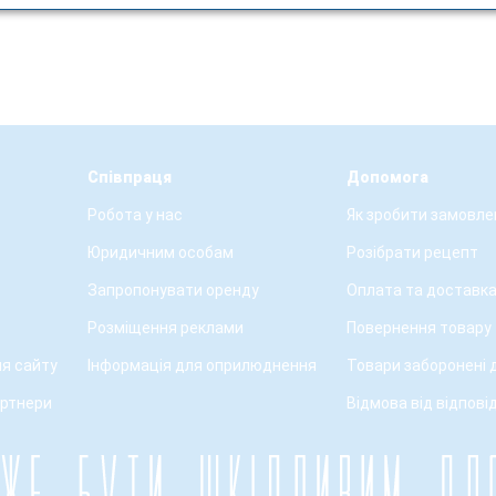
Співпраця
Допомога
Робота у нас
Як зробити замовле
Юридичним особам
Розібрати рецепт
Запропонувати оренду
Оплата та доставк
Розміщення реклами
Повернення товару
я сайту
Інформація для оприлюднення
Товари заборонені 
артнери
Відмова від відпові