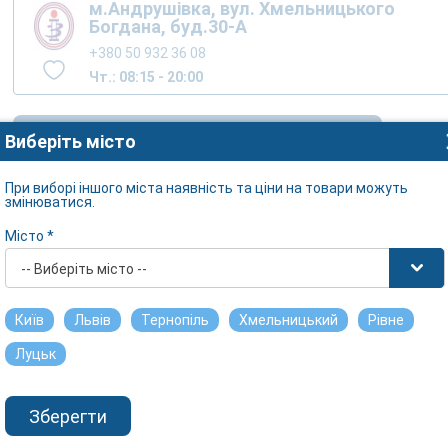
м.Андрушівка, вул. Хмельницького
Богдана, буд.30-А
+380 50 932 36 08
Чт.: 08:15 - 20:00
Переглянути наявність в інших містах
Виберіть місто
При виборі іншого міста наявність та ціни на товари можуть
змінюватися.
Місто *
-- Виберіть місто --
Київ
Львів
Тернопіль
Хмельницький
Рівне
Луцьк
Зберегти