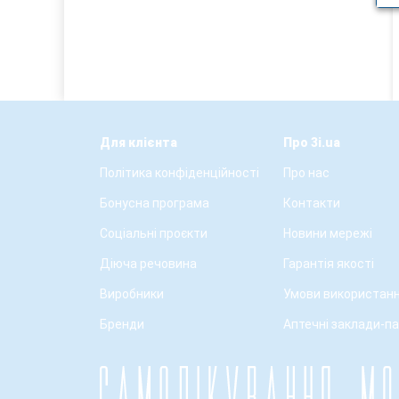
Для клієнта
Про 3i.ua
Політика конфіденційності
Про нас
Бонусна програма
Контакти
Соціальні проєкти
Новини мережі
Діюча речовина
Гарантія якості
Виробники
Умови використанн
Бренди
Аптечні заклади-п