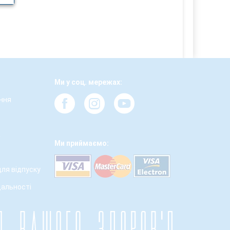
Ми у соц. мережах:
ння
а
Ми приймаємо:
для відпуску
дальності