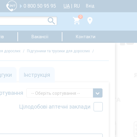
UA
|
RU
0 800 50 95 95
Вхід
0
ів
Вакансії
Контакти
для дорослих
/
Підгузники та трусики для дорослих
/
дгуки
Інструкція
ртування
-- Оберіть сортування --
Цілодобові аптечні заклади