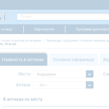
та акції
Карта аптек
Програми для клієнт
 гігієна та догляд за хворими
/
Прокладки, підгузники і гігієнічні пелюшки 
um, 30 штук
Наявність в аптеках
Основна інформація
Ві
Місто
Со
Андрушівка
Аптека
-- Усі --
В аптеках по місту