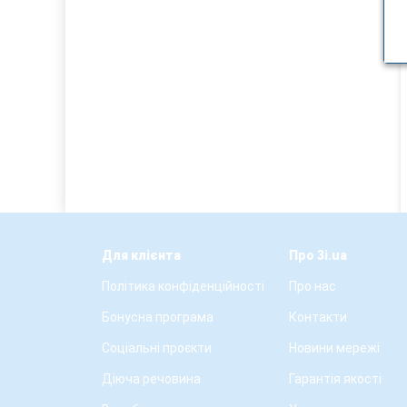
Для клієнта
Про 3i.ua
Політика конфіденційності
Про нас
Бонусна програма
Контакти
Соціальні проєкти
Новини мережі
Діюча речовина
Гарантія якості