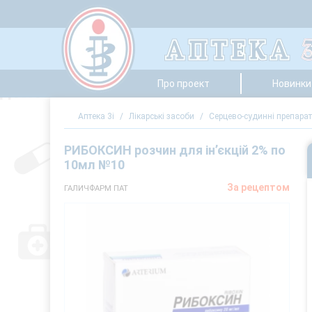
Про проект
Новинки 
Аптека 3i
/
Лікарські засоби
/
Серцево-судинні препара
РИБОКСИН розчин для ін’єкцій 2% по
10мл №10
За рецептом
ГАЛИЧФАРМ ПАТ