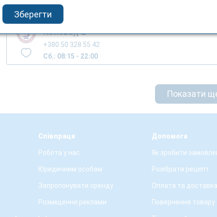
Зберегти
м.Тернопіль, вул. Вербицького М. (вул.
Конєва), 2
+380 50 328 55 42
Сб.: 08:15 - 22:00
Показати щ
Співпраця
Допомога
Робота у нас
Як зробити замовле
Юридичним особам
Розібрати рецепт
Запропонувати оренду
Оплата та доставк
Розміщення реклами
Повернення товару