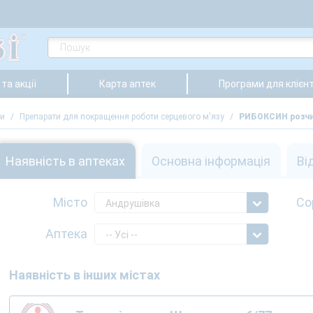
та акції
Карта аптек
Програми для клієнт
ти
/
Препарати для покращення роботи серцевого м'язу
/
РИБОКСИН розчин
Наявність в аптеках
Основна інформація
Ві
Місто
Со
Андрушівка
Аптека
-- Усі --
Наявність в інших містах