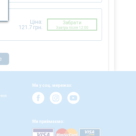
Ціна:
Забрати
121.7
грн.
Завтра після 12:00
е
Ми у соц. мережах:
ння
а
Ми приймаємо: