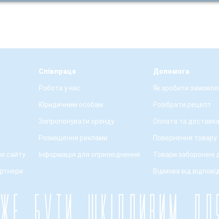
Співпраця
Допомога
Робота у нас
Як зробити замовле
Юридичним особам
Розібрати рецепт
Запропонувати оренду
Оплата та доставк
Розміщення реклами
Повернення товару
я сайту
Інформація для оприлюднення
Товари заборонені 
артнери
Відмова від відпові