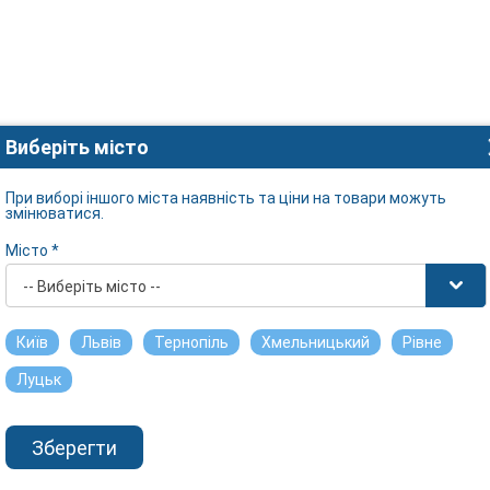
Виберіть місто
При виборі іншого міста наявність та ціни на товари можуть
змінюватися.
Місто *
-- Виберіть місто --
Київ
Львів
Тернопіль
Хмельницький
Рівне
Луцьк
Зберегти