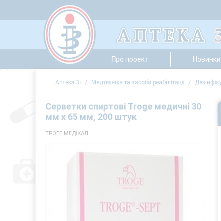
Про проект
Новинки 
Аптека 3i
/
Медтехніка та засоби реабілітації
/
Дезінфік
Серветки спиртові Troge медичні 30
мм х 65 мм, 200 штук
ТРОГЕ МЕДІКАЛ