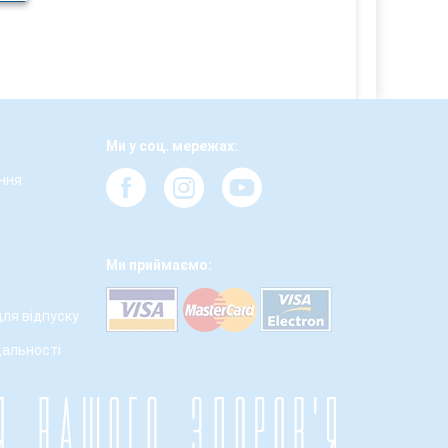
Ми у соц. мережах:
ння
а
Ми приймаємо:
для відпуску
дальності