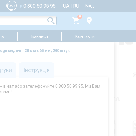
UA
|
RU
0 800 50 95 95
Вхід
0
ів
Вакансії
Контакти
oge медичні 30 мм х 65 мм, 200 штук
дгуки
Інструкція
м в чат або зателефонуйте 0 800 50 95 95. Ми Вам
жемо!