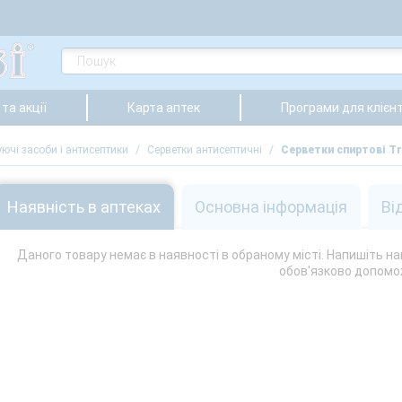
та акції
Карта аптек
Програми для клієнт
уючі засоби і антисептики
/
Серветки антисептичні
/
Серветки спиртові Tr
Наявність в аптеках
Основна інформація
Ві
Даного товару немає в наявності в обраному місті. Напишіть на
обов'язково допомо