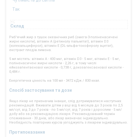
Чутливість до світла
Так
Склад
Риб'ячий жир з тушок океанічних риб (омега-3-поліненасичені
жирні кислоти), вітамін А (ретинолу пальмітат), вітамін D3
(холекальциферол), вітамін Е (DL-альфа-токоферолу ацетат),
екстракт плодів лимона.
5 мл містять: вітамін А - 400 мкг, вітамін D3 - 5 мкг, вітамін Е - 5 мг,
поліненасичені жирні кислоти - 2,26 г, в тому числі
ейкозапентаєнової кислоти - 0,738 г, докозагексаєнової кислоти -
0,484 г.
Енергетична цінність на 100 мл - 3472 кДж / 830 ккал.
Спосіб застосування та дози
Якщо лікар не призначив інакше, слід дотримуватися наступних
рекомендацій. Вживати дітям у віці від 6 місяців до 3 років по 2,5
мл/сут, від 3 до 7 років - по 5 мл/сут, від 7 років і дорослим - 5 мл/
добу або за рекомендацією лікаря. Рекомендований термін
споживання - 30 днів, або лікар визначає індивідуально.
Необхідність повторних курсів узгоджують з лікарем індивідуально.
Протипоказання