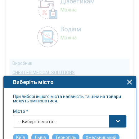
Діабетикам
Можна
Водіям
Можна
Виробник
CHESTER MEDICAL SOLUTIONS
Виберіть місто
Ознака виробника
Імпортний
При виборі іншого міста наявність та ціни на товари
Країна виробника
можуть змінюватися.
Великобританія
Місто *
Бренд
-- Виберіть місто --
СМАРТ ОМЕГА
Київ
Львів
Тернопіль
Хмельницький
Первинна упаковка