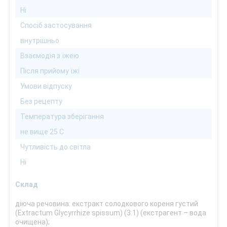
Ні
Спосіб застосування
внутрішньо
Взаємодія з їжею
Після прийому їжі
Умови відпуску
Без рецепту
Температура зберігання
не вище 25 С
Чутливість до світла
Ні
Склад
діюча речовина: екстракт солодкового кореня густий
(Extractum Glycyrrhize spissum) (3:1) (екстрагент – вода
очищена);