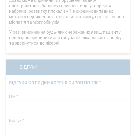
дозах може спричинити порушення водно-
електролітного балансу і призвести до утворення
набряків, розвитку гіпокаліємії; в окремих випадках
можливі підвищення артеріального тиску, гіпокаліємічна
міопатія та міоглобінурія.
У разі виникнення будь-яких небажаних явищ пацієнту
необхідно припинити застосування лікарського засобу
та звернутися до лікаря!
ВІДГУКИ
ВІДГУКИ СОЛОДКИ КОРЕНЯ СИРОП ПО 200Г
ПІБ
*
Відгук
*