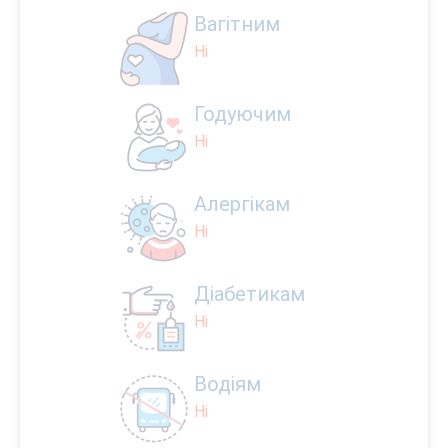
Вагітним
Ні
Годуючим
Ні
Алергікам
Ні
Діабетикам
Ні
Водіям
Ні