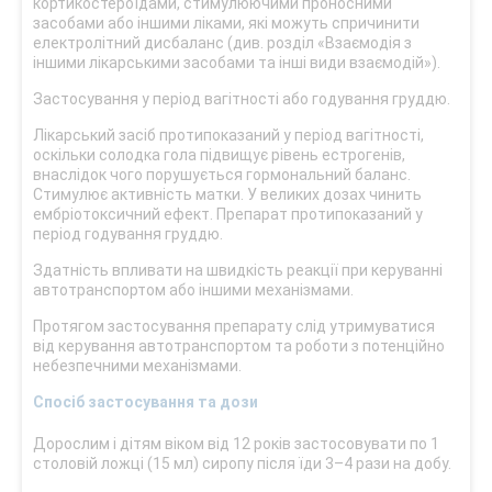
кортикостероїдами, стимулюючими проносними
засобами або іншими ліками, які можуть спричинити
електролітний дисбаланс (див. розділ «Взаємодія з
іншими лікарськими засобами та інші види взаємодій»).
Застосування у період вагітності або годування груддю.
Лікарський засіб протипоказаний у період вагітності,
оскільки солодка гола підвищує рівень естрогенів,
внаслідок чого порушується гормональний баланс.
Стимулює активність матки. У великих дозах чинить
ембріотоксичний ефект. Препарат протипоказаний у
період годування груддю.
Здатність впливати на швидкість реакції при керуванні
автотранспортом або іншими механізмами.
Протягом застосування препарату слід утримуватися
від керування автотранспортом та роботи з потенційно
небезпечними механізмами.
Спосіб застосування та дози
Дорослим і дітям віком від 12 років застосовувати по 1
столовій ложці (15 мл) сиропу після їди 3–4 рази на добу.