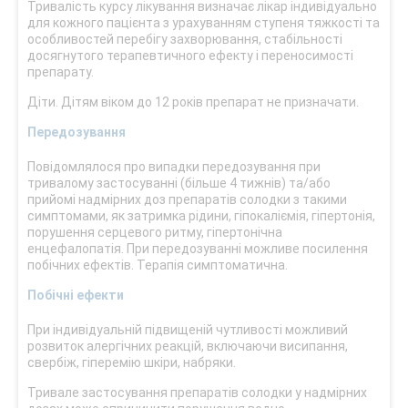
Тривалість курсу лікування визначає лікар індивідуально
для кожного пацієнта з урахуванням ступеня тяжкості та
особливостей перебігу захворювання, стабільності
досягнутого терапевтичного ефекту і переносимості
препарату.
Діти. Дітям віком до 12 років препарат не призначати.
Передозування
Повідомлялося про випадки передозування при
тривалому застосуванні (більше 4 тижнів) та/або
прийомі надмірних доз препаратів солодки з такими
симптомами, як затримка рідини, гіпокаліємія, гіпертонія,
порушення серцевого ритму, гіпертонічна
енцефалопатія. При передозуванні можливе посилення
побічних ефектів. Терапія симптоматична.
Побічні ефекти
При індивідуальній підвищеній чутливості можливий
розвиток алергічних реакцій, включаючи висипання,
свербіж, гіперемію шкіри, набряки.
Тривале застосування препаратів солодки у надмірних