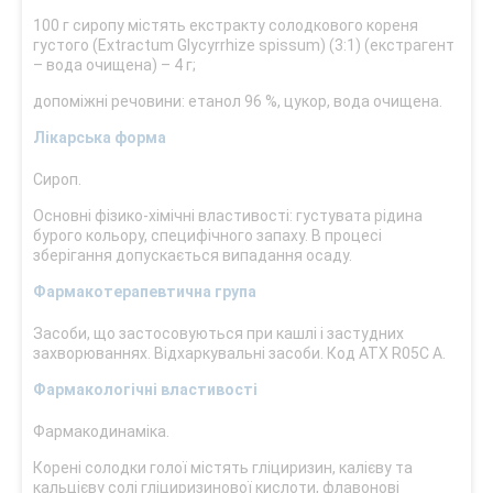
100 г сиропу містять екстракту солодкового кореня
густого (Extractum Glycyrrhize spissum) (3:1) (екстрагент
– вода очищена) – 4 г;
допоміжні речовини: етанол 96 %, цукор, вода очищена.
Лікарська форма
Сироп.
Основні фізико-хімічні властивості: густувата рідина
бурого кольору, специфічного запаху. В процесі
зберігання допускається випадання осаду.
Фармакотерапевтична група
Засоби, що застосовуються при кашлі і застудних
захворюваннях. Відхаркувальні засоби. Код АТХ R05С А.
Фармакологічні властивості
Фармакодинаміка.
Корені солодки голої містять гліциризин, калієву та
кальцієву солі гліциризинової кислоти, флавонові