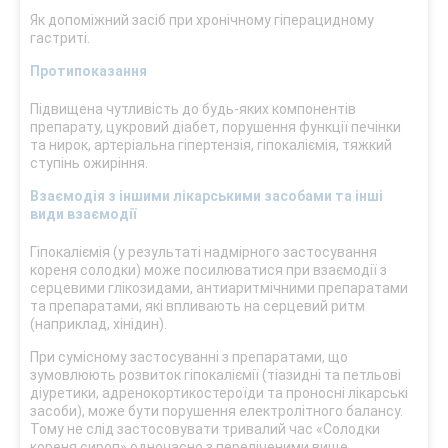
Як допоміжний засіб при хронічному гіперацидному
гастриті.
Протипоказання
Підвищена чутливість до будь-яких компонентів
препарату, цукровий діабет, порушення функції печінки
та нирок, артеріальна гіпертензія, гіпокаліємія, тяжкий
ступінь ожиріння.
Взаємодія з іншими лікарськими засобами та інші
види взаємодії
Гіпокаліємія (у результаті надмірного застосування
кореня солодки) може посилюватися при взаємодії з
серцевими глікозидами, антиаритмічними препаратами
та препаратами, які впливають на серцевий ритм
(наприклад, хінідин).
При сумісному застосуванні з препаратами, що
зумовлюють розвиток гіпокаліємії (тіазидні та петльові
діуретики, адренокортикостероїди та проносні лікарські
засоби), може бути порушення електролітного балансу.
Тому не слід застосовувати тривалий час «Солодки
кореня сироп» одночасно з переліченими вище