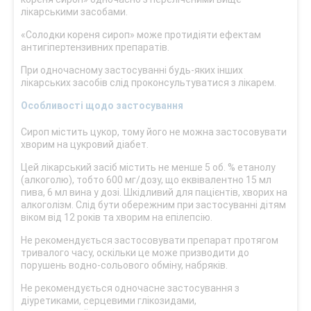
лікарськими засобами.
«Солодки кореня сироп» може протидіяти ефектам
антигіпертензивних препаратів.
При одночасному застосуванні будь-яких інших
лікарських засобів слід проконсультуватися з лікарем.
Особливості щодо застосування
Сироп містить цукор, тому його не можна застосовувати
хворим на цукровий діабет.
Цей лікарський засіб містить не менше 5 об. % етанолу
(алкоголю), тобто 600 мг/дозу, що еквівалентно 15 мл
пива, 6 мл вина у дозі. Шкідливий для пацієнтів, хворих на
алкоголізм. Слід бути обережним при застосуванні дітям
віком від 12 років та хворим на епілепсію.
Не рекомендується застосовувати препарат протягом
тривалого часу, оскільки це може призводити до
порушень водно-сольового обміну, набряків.
Не рекомендується одночасне застосування з
діуретиками, серцевими глікозидами,