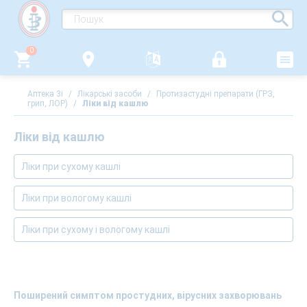
0
Аптека 3i
/
Лікарські засоби
/
Протизастудні препарати (ГРЗ,
грип, ЛОР)
/
Ліки від кашлю
Ліки від кашлю
Ліки при сухому кашлі
Ліки при вологому кашлі
Ліки при сухому і вологому кашлі
Поширений симптом простудних, вірусних захворювань