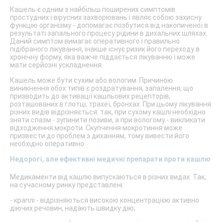
Кашель є одним з найбільш поширених симптомів
простудних і вірусних захворювань і являє собою захисну
функцію організму - допомагає позбутися від накопиченої в
результаті запального процесу рідини в дихальних шляхах.
Даний симптом вимагає оперативного і правильно
підібраного лікування, інакше існує ризик його переходу в
хронічну форму, яка важче піддається лікуванню і може
мати серйозні ускладнення.
Кашель може бути сухим або вологим. Причиною
виникнення обох типів є роздратування, запалення, що
призводить до активації кашльових рецепторів,
розташованих в глотці, трахеї, бронхах. При цьому лікування
різних видів відрізняється: так, при сухому кашлі необхідно
зняти спазм - зупинити позиви, а при вологому - викликати
відходження мокроти. Скупчення мокротиння може
призвести до проблем з диханням, тому вивести його
необхідно оперативно.
Недорогі, але ефективні медичні препарати проти кашлю
Медикаменти від кашлю випускаються в різних видах. Так,
на сучасному ринку представлені:
- краплі - відрізняються високою концентрацією активно
діючих речовин, надають швидку дію;