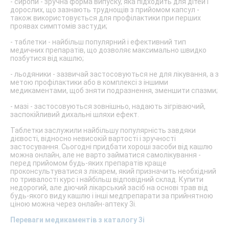
- сиропи - зручна форма випуску, яка підходить для дітей і
дорослих, що зазнають труднощів з прийомом капсул -
також використовується для профілактики при перших
проявах симптомів застуди;
- таблетки - найбільш популярний і ефективний тип
медичних препаратів, що дозволяє максимально швидко
позбутися від кашлю;
- льодяники - зазвичай застосовуються не для лікування, а з
метою профілактики або в комплексі з іншими
медикаментами, щоб зняти подразнення, зменшити спазми;
- мазі - застосовуються зовнішньо, надають зігріваючий,
заспокійливий дихальні шляхи ефект.
Таблетки заслужили найбільшу популярність завдяки
дієвості, відносно невисокій вартості і зручності
застосування. Сьогодні придбати хороші засоби від кашлю
можна онлайн, але не варто займатися самолікування -
перед прийомом будь-яких препаратів краще
проконсультуватися з лікарем, який призначить необхідний
по тривалості курс і найбільш відповідний склад. Купити
недорогий, але діючий лікарський засіб на основі трав від
будь-якого виду кашлю і інші медпрепарати за прийнятною
ціною можна через онлайн-аптеку 3і.
Переваги медикаментів з каталогу 3i