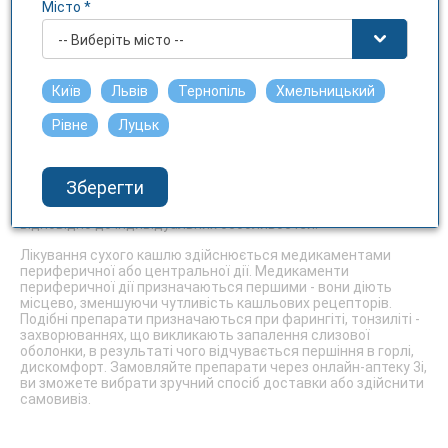
будь-який бюджет, попередньо ознайомившись з переліком
Місто *
наявних.
-- Виберіть місто --
Ефективні розріджуючі (муколітичні) ліки дозволять швидко
вивести накопичену рідину. Розріджують лікарські
препарати повинні призначатися лікарем - немовлятам,
Київ
Львів
Тернопіль
Хмельницький
дітям старшого віку, дорослим підходять різні засоби.
Важливо також попередньо вивчити перелік протипоказань
Рівне
Луцьк
- так ви зможете уникнути прояву побічних ефектів.
Вагітним і жінкам в період лактації найчастіше призначають
медикаменти на травах, рослинних екстрактах - вони діють
на всі кашлі, незалежно від виду, при цьому не завдають
Зберегти
шкоди малюкові і мамі. Список подібних медикаментів
достатньо великий, тому не важко підібрати кращий варіант
відповідно до індивідуальних особливостей.
Лікування сухого кашлю здійснюється медикаментами
периферичної або центральної дії. Медикаменти
периферичної дії призначаються першими - вони діють
місцево, зменшуючи чутливість кашльових рецепторів.
Подібні препарати призначаються при фарингіті, тонзиліті -
захворюваннях, що викликають запалення слизової
оболонки, в результаті чого відчувається першіння в горлі,
дискомфорт. Замовляйте препарати через онлайн-аптеку 3і,
ви зможете вибрати зручний спосіб доставки або здійснити
самовивіз.