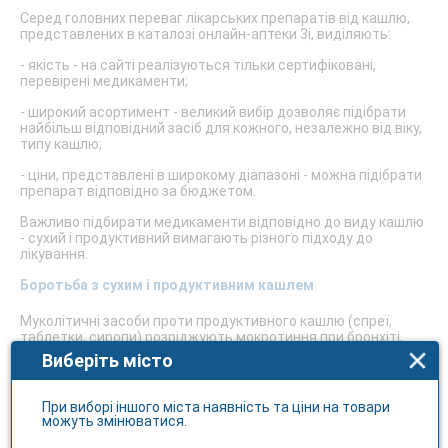
Серед головних переваг лікарських препаратів від кашлю,
представлених в каталозі онлайн-аптеки 3i, виділяють:
- якість - на сайті реалізуються тільки сертифіковані,
перевірені медикаменти;
- широкий асортимент - великий вибір дозволяє підібрати
найбільш відповідний засіб для кожного, незалежно від віку,
типу кашлю;
- ціни, представлені в широкому діапазоні - можна підібрати
препарат відповідно за бюджетом.
Важливо підбирати медикаменти відповідно до виду кашлю
- сухий і продуктивний вимагають різного підходу до
лікування.
Боротьба з сухим і продуктивним кашлем
Муколітичні засоби проти продуктивного кашлю (спреї,
таблетки, сиропи) розріджують мокротиння при бронхіті,
пневмонії та інших захворюваннях, препарати сприяють
Виберіть місто
легкому та ефективному виведення рідини - в списку
подібних ліків є як недорогі, на основі трав, так і більш дорогі
медикаменти. Ціна ліків від кашлю залежить від бренду
При виборі іншого міста наявність та ціни на товари
виробника, складу і навіть вікової групи (для немовлят,
можуть змінюватися.
дітей, дорослих), тому купити лікарський препарат можна на