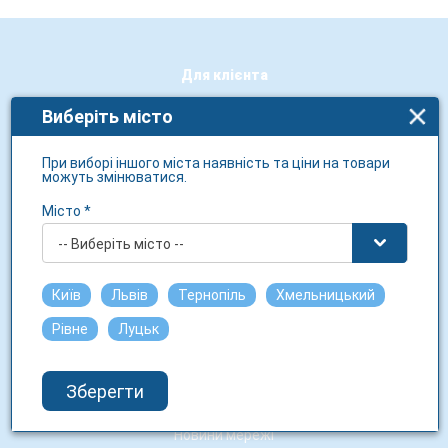
Для клієнта
Політика конфіденційності
Виберіть місто
Бонусна програма
При виборі іншого міста наявність та ціни на товари
можуть змінюватися.
Соціальні проєкти
Місто *
Діюча речовина
-- Виберіть місто --
Виробники
Бренди
Київ
Львів
Тернопіль
Хмельницький
Рівне
Луцьк
Про 3i.ua
Про нас
Зберегти
Контакти
Новини мережі