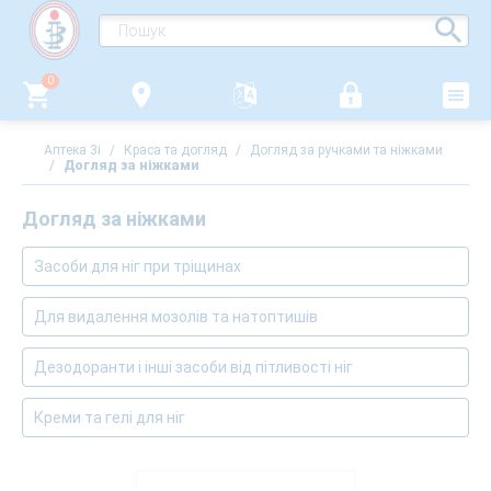
0
Аптека 3i
/
Краса та догляд
/
Догляд за ручками та ніжками
/
Догляд за ніжками
Догляд за ніжками
Засоби для ніг при тріщинах
Для видалення мозолів та натоптишів
Дезодоранти і інші засоби від пітливості ніг
Креми та гелі для ніг