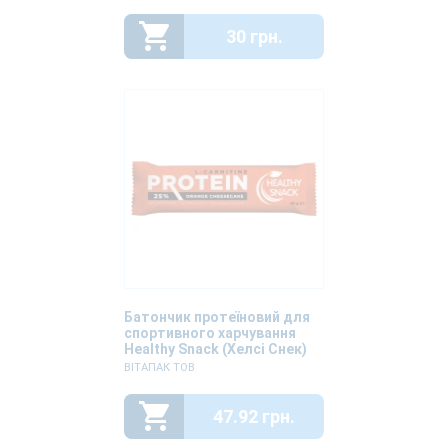
30 грн.
Батончик протеїновий для
спортивного харчування
Healthy Snack (Хелсі Снек)
Апельсиновий чізкейк 40г
ВІТАПАК ТОВ
47.92 грн.