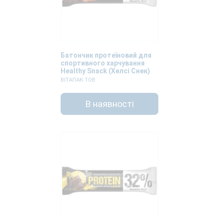
Батончик протеїновий для
спортивного харчування
Healthy Snack (Хелсі Снек)
Полуничне морозиво 40г
ВІТАПАК ТОВ
В наявності