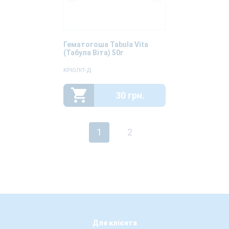
Гематогоша Tabula Vita
(Табула Віта) 50г
КРІОЛІТ-Д
30 грн.
1
2
Для клієнта