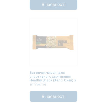
В наявності
Батончик-мюслі для
спортивного харчування
Healthy Snack (Хелсі Снек) з
горіхами та насінням
ВІТАПАК ТОВ
соняшника та гарбуза 25г
В наявності