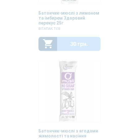
Батончик-мюслі з лимоном
та імбирем Здоровий
перекус 25г
ВІТАПАК ТОВ
30 грн.
Батончик-мюслі з ягодами
жимолості та насіння