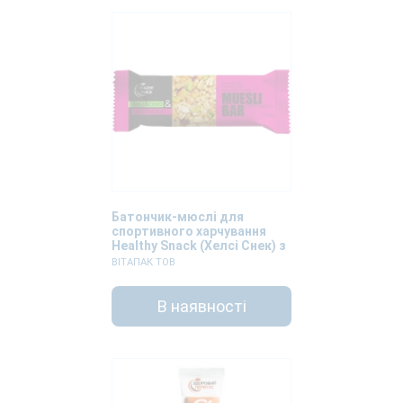
Батончик-мюслі для
спортивного харчування
Healthy Snack (Хелсі Снек) з
горіхом фісташки та
ВІТАПАК ТОВ
малиною 25г
В наявності