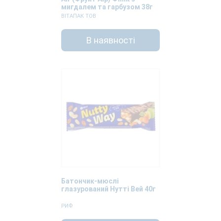
мигдалем та гарбузом 38г
ВІТАПАК ТОВ
В наявності
Батончик-мюслі
глазурований Нутті Вей 40г
РИФ