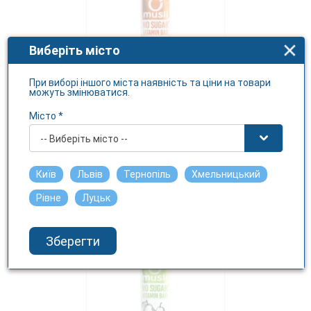
Виберіть місто
При виборі іншого міста наявність та ціни на товари
можуть змінюватися.
Місто *
Батончик-мюслі з
апельсином та насіння кіноа
-- Виберіть місто --
Здоровий перекус 25г
ВІТАПАК ТОВ
Київ
Львів
Тернопіль
Хмельницький
20 грн.
Рівне
Луцьк
Зберегти