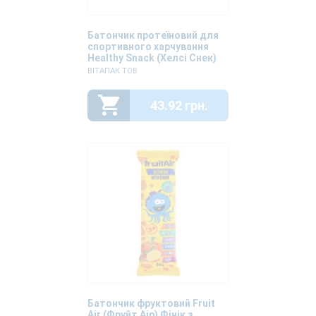
Батончик протеїновий для
спортивного харчування
Healthy Snack (Хелсі Снек)
Шоколад-ананас 40г
ВІТАПАК ТОВ
43.92 грн.
Батончик фруктовий Fruit
Air (Фруйт Аір) Фінік з