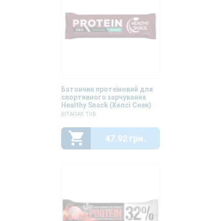
Батончик протеїновий для
спортивного харчування
Healthy Snack (Хелсі Снек)
Мокко 40г
ВІТАПАК ТОВ
47.92 грн.