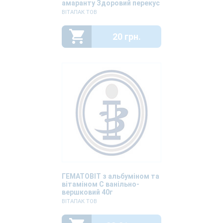
амаранту Здоровий перекус
25г
ВІТАПАК ТОВ
20 грн.
ГЕМАТОВІТ з альбуміном та
вітаміном С ванільно-
вершковий 40г
ВІТАПАК ТОВ