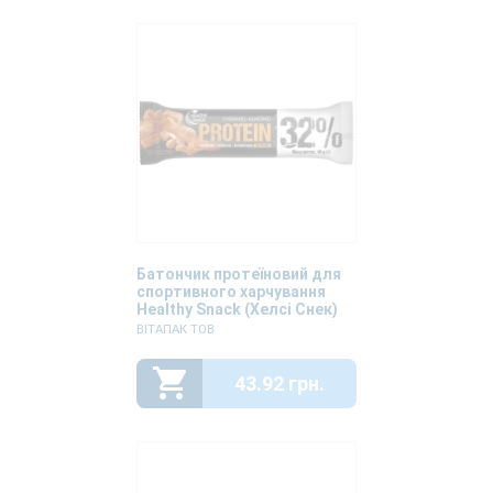
Батончик протеїновий для
спортивного харчування
Healthy Snack (Хелсі Снек)
Карамель-мигдаль 40г
ВІТАПАК ТОВ
43.92 грн.