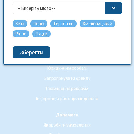
Новини мережі
-- Виберіть місто --
Гарантія якості
Умови використання сайту
Київ
Львів
Тернопіль
Хмельницький
Аптечні заклади-партнери
Рівне
Луцьк
Співпраця
Зберегти
Робота у нас
Юридичним особам
Запропонувати оренду
Розміщення реклами
Інформація для оприлюднення
Допомога
Як зробити замовлення