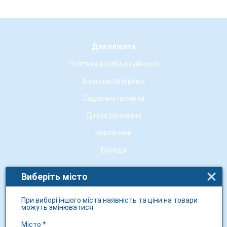
Для клієнта
Політика конфіденційності
Бонусна програма
Соціальні проєкти
Діюча речовина
Виробники
Бренди
Виберіть місто
Про 3i.ua
Про нас
При виборі іншого міста наявність та ціни на товари
можуть змінюватися.
Контакти
Місто *