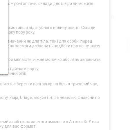
 зволожуючі аптечні склади для шкіри ви можете
т і захистивши від згубного впливу сонця. Склади
в жарку пору року.
ризначений як для тіла, так і для особи, перед
бу після засмаги дозволить подбати про вашу шкіру.
ння або млявість, ніжне молочко або гель заповнить
тості і дискомфорту;
езначний опік.
оляють зберегти ваш загар на більш тривалий час,
y, Ziaja, Uriage, Біокон і ін. Це невеликі флакони по
ний засіб після засмаги зможете в Аптека 3і. У нас
му для вас форматі.