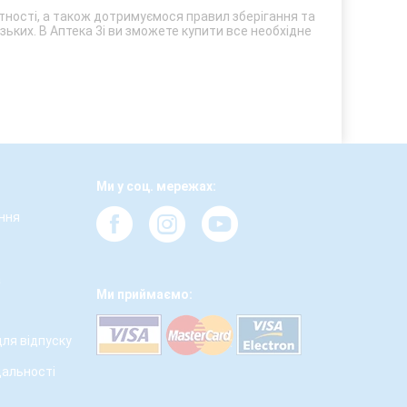
атності, а також дотримуємося правил зберігання та
зьких. В Аптека 3і ви зможете купити все необхідне
Ми у соц. мережах:
ння
а
Ми приймаємо:
для відпуску
дальності