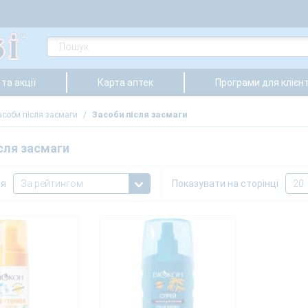
та акції
Карта аптек
Програми для клієнт
асоби після засмаги
/
Засоби після засмаги
сля засмаги
ня
Показувати на сторінці