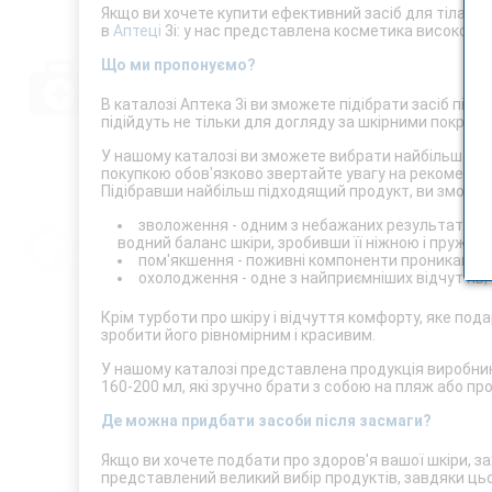
Якщо ви хочете купити ефективний засіб для тіла пі
в
Аптеці
3і: у нас представлена косметика високої як
Що ми пропонуємо?
В каталозі Аптека 3і ви зможете підібрати засіб піс
підійдуть не тільки для догляду за шкірними покрива
У нашому каталозі ви зможете вибрати найбільш зручн
покупкою обов'язково звертайте увагу на рекомендац
Підібравши найбільш підходящий продукт, ви зможет
зволоження - одним з небажаних результатів вп
водний баланс шкіри, зробивши її ніжною і пружно
пом'якшення - поживні компоненти проникають в
охолодження - одне з найприємніших відчуттів,
Крім турботи про шкіру і відчуття комфорту, яке по
зробити його рівномірним і красивим.
У нашому каталозі представлена продукція виробників, я
160-200 мл, які зручно брати з собою на пляж або про
Де можна придбати засоби після засмаги?
Якщо ви хочете подбати про здоров'я вашої шкіри, за
представлений великий вибір продуктів, завдяки цьо