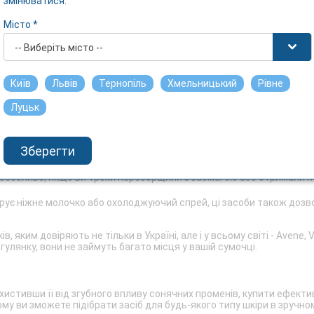
змінюватися.
сля засмаги на сонці, замовити охолоджуючий крем, спрей або інші
ості, ціна залежить від виробника.
Місто *
-- Виберіть місто --
ля засмаги, яке ніжно подбає про вашу шкіру, подарувавши їй комфор
ми після перебування на пляжі, але і для щоденного використання 
Київ
Львів
Тернопіль
Хмельницький
Рівне
ий формат випуску: молочко, гель, спрей, крем. Склад може бути п
Луцьк
ії щодо застосування, які вказані на упаковці. Використання засо
е отримати відмінний ефект:
ливу сонячних променів є сухість, яка нерідко переходить в луще
Зберегти
ю;
 глибокі шари епідермісу, це дозволяє позбутися відчуття стягну
 особливо, якщо ви трохи переборщили з засмагою або отримали н
дарує ніжне молочко або охолоджуючий спрей, ці засоби також дозв
ким довіряють не тільки в Україні, але і у всьому світі - Avene, Vich
гулянку, вони не займуть багато місця у вашій сумочці.
хистивши її від згубного впливу сонячних променів, купити ефектив
му ви зможете підібрати засіб для будь-якого типу шкіри в зручно