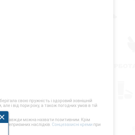
зберігала свою пружність і здоровий зовнішній
ле і від пори року, а також погодних умов в тій
ко не завжди можна назвати позитивним. Крім
ших неприємних наслідків.
Сонцезахисні креми
при