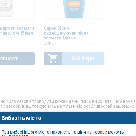
а проти засмаги
Спрей Біокон
нтенолом 150мл
охолоджуючий після
засмаги 160 мл
БІОКОН
аявності
163.9 грн.
ібно обов'язково проводити кожен день, якщо ви хочете, щоб вона 
 засоби, відштовхуючись не тільки від особливостей вашої шкіри, а
Виберіть місто
іше впливають на стан шкіри, і на превеликий жаль, цей вплив дале
и до небажаної пігментації, опіків, сухості, втрати тонусу та ін
них, тому до догляду варто додати засоби після засмаги.
При виборі іншого міста наявність та ціни на товари можуть