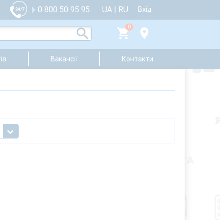
UA
|
RU
0 800 50 95 95
Вхід
0
ів
Вакансії
Контакти