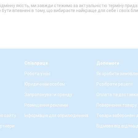
відмінну якість, ми завжди стежимо за актуальністю терміну прид
бути впевнені в тому, що вибираєте найкраще для себе і своїх бли
Співпраця
Допомога
Робота у нас
Як зробити замовле
Юридичним особам
Розібрати рецепт
Запропонувати оренду
Оплата та доставк
Розміщення реклами
Повернення товару
я сайту
Інформація для оприлюднення
Товари заборонені 
артнери
Відмова від відпові