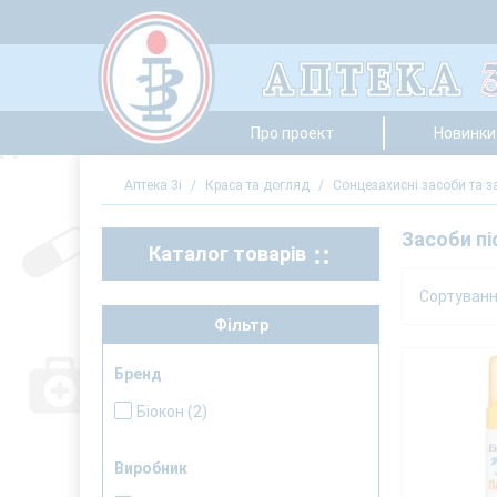
Про проект
Новинки 
Аптека 3i
/
Краса та догляд
/
Сонцезахисні засоби та з
Засоби пі
Каталог товарів
Сортуван
Фільтр
Бренд
Біокон
(2)
Виробник