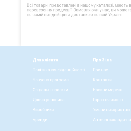
Всі товари, представлені в нашому каталозі, мають 
перевезення продукції. Замовляючи у нас, ви можете 
по самій вигідній ціні з доставкою по всій Україні.
Для клієнта
Про 3i.ua
Політика конфіденційності
Про нас
Бонусна програма
Контакти
Соціальні проєкти
Новини мережі
Діюча речовина
Гарантія якості
Виробники
Умови використанн
Бренди
Аптечні заклади-п