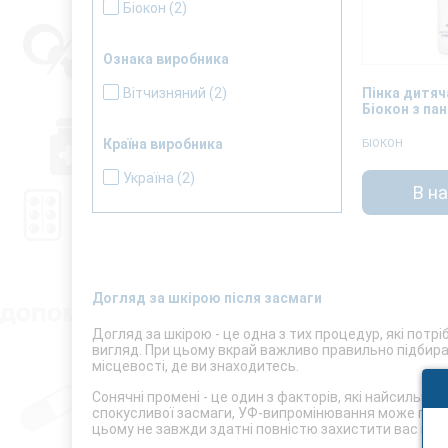
Біокон
(2)
Ознака виробника
Пінка дитяч
Вітчизняний
(2)
Біокон з па
Країна виробника
БІОКОН
Україна
(2)
В н
Догляд за шкірою після засмаги
Догляд за шкірою - це одна з тих процедур, які потр
вигляд. При цьому вкрай важливо правильно підбирати
місцевості, де ви знаходитесь.
Сонячні промені - це один з факторів, які найсильн
спокусливої засмаги, УФ-випромінювання може привест
цьому не завжди здатні повністю захистити вас від 