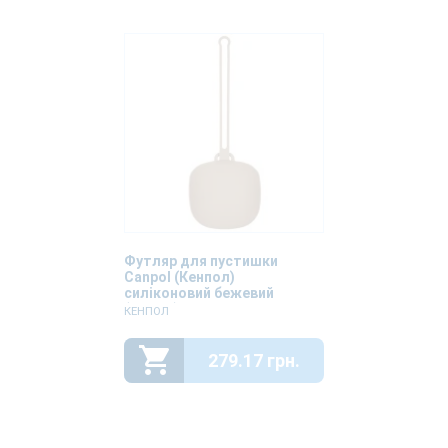
Футляр для пустишки
Canpol (Кенпол)
силіконовий бежевий
(51/401)
КЕНПОЛ
279.17 грн.