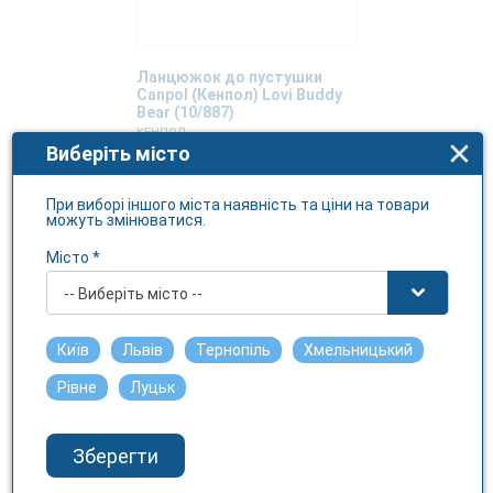
Ланцюжок до пустушки
Canpol (Кенпол) Lovi Buddy
Bear (10/887)
КЕНПОЛ
Виберіть місто
В наявності
При виборі іншого міста наявність та ціни на товари
можуть змінюватися.
Місто *
-- Виберіть місто --
Київ
Львів
Тернопіль
Хмельницький
Рівне
Луцьк
Зберегти