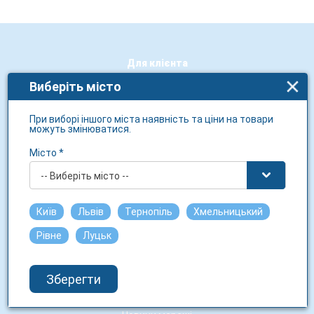
Для клієнта
Виберіть місто
Політика конфіденційності
Бонусна програма
При виборі іншого міста наявність та ціни на товари
можуть змінюватися.
Соціальні проєкти
Місто *
Діюча речовина
-- Виберіть місто --
Виробники
Бренди
Київ
Львів
Тернопіль
Хмельницький
Рівне
Луцьк
Про 3i.ua
Про нас
Зберегти
Контакти