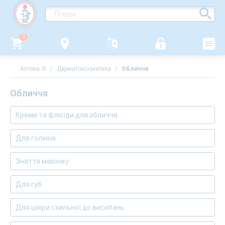
0
Аптека 3i
/
Дерматокосметика
/
Обличчя
Обличчя
Креми та флюїди для обличчя
Для гоління
Зняття макіяжу
Для губ
Для шкіри схильної до висипань