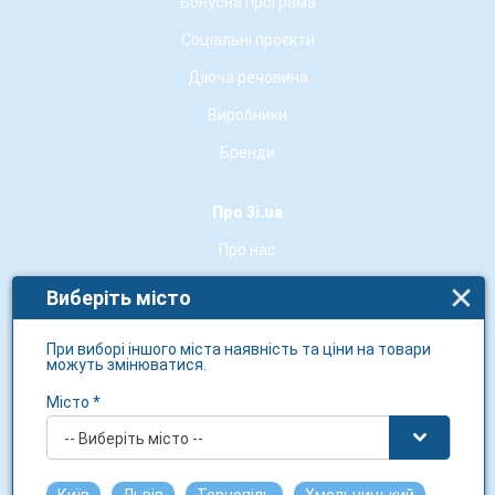
Бонусна програма
Соціальні проєкти
Діюча речовина
Виробники
Бренди
Про 3i.ua
Про нас
Контакти
Виберіть місто
Новини мережі
При виборі іншого міста наявність та ціни на товари
Гарантія якості
можуть змінюватися.
Умови використання сайту
Місто *
Аптечні заклади-партнери
-- Виберіть місто --