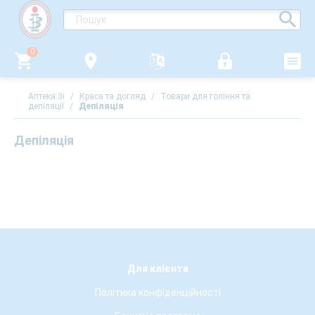
0
Аптека 3i
/
Краса та догляд
/
Товари для гоління та
депіляції
/
Депіляція
Депіляція
Для клієнта
Політика конфіденційності