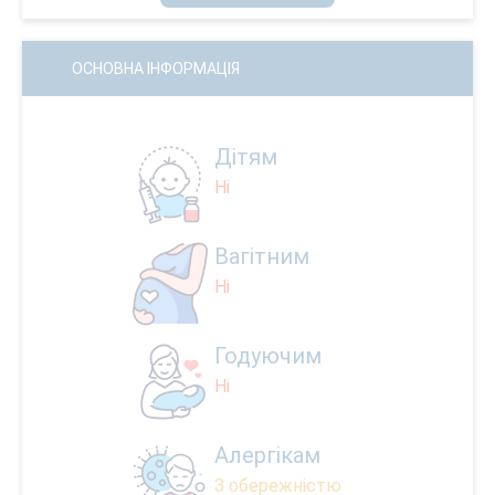
ОСНОВНА ІНФОРМАЦІЯ
Дітям
Ні
Вагітним
Ні
Годуючим
Ні
Алергікам
З обережністю