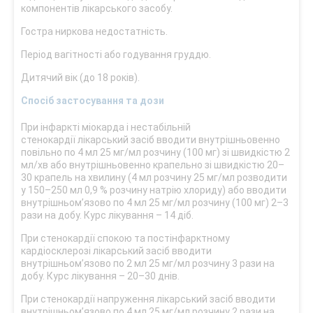
компонентів лікарського засобу.
Гостра ниркова недостатність.
Період вагітності або годування груддю.
Дитячий вік (до 18 років).
Спосіб застосування та дози
При інфаркті міокарда і нестабільній
стенокардії лікарський засіб вводити внутрішньовенно
повільно по 4 мл 25 мг/мл розчину (100 мг) зі швидкістю 2
мл/хв або внутрішньовенно крапельно зі швидкістю 20–
30 крапель на хвилину (4 мл розчину 25 мг/мл розводити
у 150–250 мл 0,9 % розчину натрію хлориду) або вводити
внутрішньом’язово по 4 мл 25 мг/мл розчину (100 мг) 2–3
рази на добу. Курс лікування – 14 діб.
При стенокардії спокою та постінфарктному
кардіосклерозі лікарський засіб вводити
внутрішньом’язово по 2 мл 25 мг/мл розчину 3 рази на
добу. Курс лікування – 20–30 днів.
При стенокардії напруження лікарський засіб вводити
внутрішньом’язово по 4 мл 25 мг/мл розчину 2 рази на