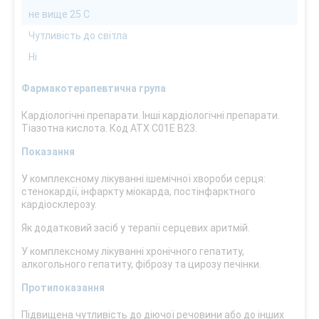
не вище 25 С
Чутливість до світла
Ні
Фармакотерапевтична група
Кардіологічні препарати. Інші кардіологічні препарати.
Тіазотна кислота. Код АТХ С01Е В23.
Показання
У комплексному лікуванні ішемічної хвороби серця:
стенокардії, інфаркту міокарда, постінфарктного
кардіосклерозу.
Як додатковий засіб у терапії серцевих аритмій.
У комплексному лікуванні хронічного гепатиту,
алкогольного гепатиту, фіброзу та цирозу печінки.
Протипоказання
Підвищена чутливість до діючої речовини або до інших