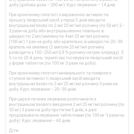
добу (добова доза – 200 мг). Курс лікування – 14 днів.
При хронічному гепатиті з вираженою активністю
процесу лікарський засіб у перші 5 днів вводити
внутрішньом’язово по 2 мл 25 мг/мл розчину (по 50 мг) 2–
3 рази на добу або внутрішньовенно повільно зі
швидкістю 2 мл/хвилину по 4 мл 25 мг/мл розчину
(100 мг) 1 раз на добу, або крапельно зі швидкістю 20–30
крапель на хвилину (2 ампули 25 мг/мл розчину
розводити у 150–250 мл 0,9 % розчину натрію хлориду). З
5-го по 20-й день терапії застосовувати лікарський засіб
у формі таблеток (по 100 мг 3 рази на добу).
При хронічному гепатиті мінімального та помірного
ступеня активності лікарський засіб вводити
внутрішньом’язово по 2 мл 25 мг/мл розчину 3 рази на
добу. Курс лікування – 20–30 днів.
При цирозі печінки лікування розпочинати з
внутрішньом’язового введення 2 мл 25 мг/мл розчину (по
50 мг) 3 рази на добу протягом 5 днів, а далі
продовжувати лікування таблетками (по 100 мг 3 рази на
добу). Курс лікування – 60 днів.
Діти.