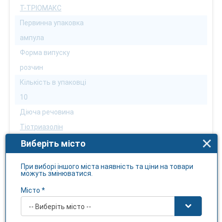
Т-ТРІОМАКС
Первинна упаковка
ампула
Форма випуску
розчин
Кількість в упаковці
10
Діюча речовина
Тіотриазолін
Можна дорослим
Виберіть місто
Можна
При виборі іншого міста наявність та ціни на товари
Можна дітям
можуть змінюватися.
Ні
Місто *
Можна вагітним
-- Виберіть місто --
Ні