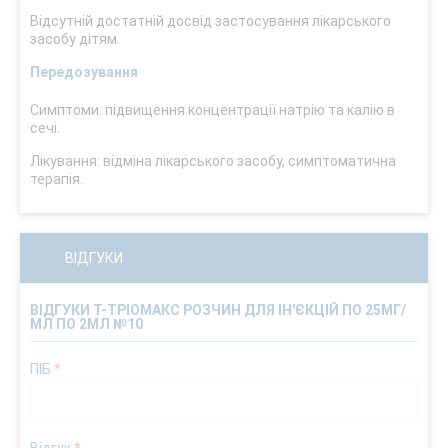
Відсутній достатній досвід застосування лікарського
засобу дітям.
Передозування
Симптоми: підвищення концентрації натрію та калію в
сечі.
Лікування: відміна лікарського засобу, симптоматична
терапія.
ВІДГУКИ
ВІДГУКИ Т-ТРІОМАКС РОЗЧИН ДЛЯ ІН'ЄКЦІЙ ПО 25МГ/
МЛ ПО 2МЛ №10
ПІБ
*