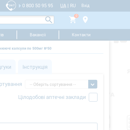
UA
|
RU
0 800 50 95 95
Вхід
0
ів
Вакансії
Контакти
цнюючі капсули по 500мг №50
дгуки
Інструкція
ртування
-- Оберіть сортування --
Цілодобові аптечні заклади