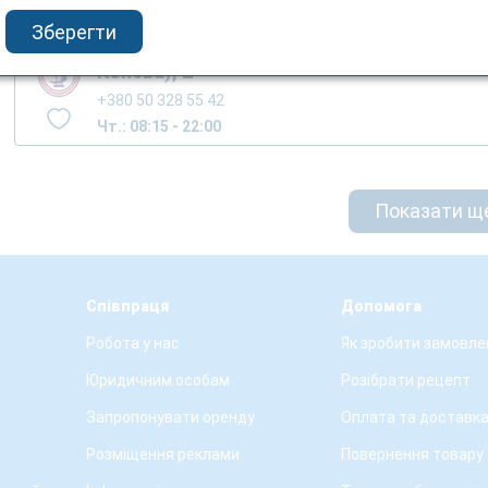
Зберегти
м.Тернопіль, вул. Вербицького М. (вул.
Конєва), 2
+380 50 328 55 42
Чт.: 08:15 - 22:00
Показати щ
Співпраця
Допомога
Робота у нас
Як зробити замовле
Юридичним особам
Розібрати рецепт
Запропонувати оренду
Оплата та доставк
Розміщення реклами
Повернення товару