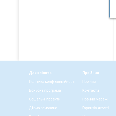
Для клієнта
Про 3i.ua
Політика конфіденційності
Про нас
Бонусна програма
Контакти
Соціальні проєкти
Новини мережі
Діюча речовина
Гарантія якості