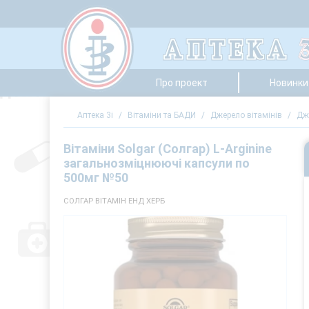
Про проект
Новинки 
Аптека 3i
/
Вітаміни та БАДИ
/
Джерело вітамінів
/
Дж
Вітаміни Solgar (Солгар) L-Arginine
загальнозміцнюючі капсули по
500мг №50
СОЛГАР ВІТАМІН ЕНД ХЕРБ