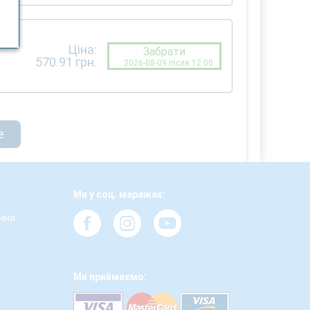
Ціна:
Забрати
570.91
грн.
2026-08-09 після 12:00
е
Ми у соц. мережах:
ння
а
Ми приймаємо: