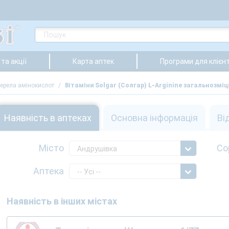
та акції
Карта аптек
Програми для клієнт
ерела амінокислот
/
Вітаміни Solgar (Солгар) L-Arginine загальнозмі
Наявність в аптеках
Основна інформація
Ві
Місто
Со
Андрушівка
Аптека
-- Усі --
Наявність в інших містах