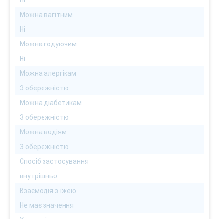
Ні
Можна вагітним
Ні
Можна годуючим
Ні
Можна алергікам
З обережністю
Можна діабетикам
З обережністю
Можна водіям
З обережністю
Спосіб застосування
внутрішньо
Взаємодія з їжею
Не має значення