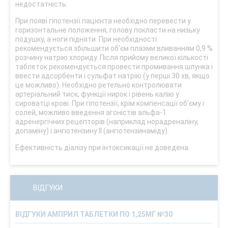
недостатність.
При появі гіпотензії пацієнта необхідно перевести у
горизонтальне положення, голову покласти на низьку
подушку, а ноги підняти. При необхідності
рекомендується збільшити об’єм плазми вливанням 0,9 %
розчину натрію хлориду. Після прийому великої кількості
таблеток рекомендується провести промивання шлунка і
ввести адсорбенти і сульфат натрію (у перші 30 хв, якщо
це можливо). Необхідно ретельно контролювати
артеріальний тиск, функції нирок і рівень калію у
сироватці крові. При гіпотензії, крім компенсації об’єму і
солей, можливо введення агоністів альфа-1
адренергічних рецепторів (наприклад норадреналіну,
допаміну) і ангіотензину II (ангіотензинаміду).
Ефективність діалізу при інтоксикації не доведена.
ВІДГУКИ
ВІДГУКИ АМПРИЛ ТАБЛЕТКИ ПО 1,25МГ №30