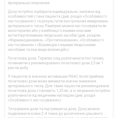
Артеріальна гіпертензія
Дозу потрібно підбирати індивідуально, залежно від
особливостей стану пацієнта (див. розділ «Особливості
застосування») та результатів контрольних вимірювань
артеріального тиску. Раміприл можна застосовувати як
монотерапію або у комбінації з іншими класами
антигіпертензивних лікарських засобів (див. розділи
«Фармакодинаміка», «Протипоказання», «Особливості
застосування» і «Взаємодія з іншими лікарськими
засобами та інші види взаємодій»).
Початкова доза. Терапію слід розпочинати поступово,
починаючи з рекомендованої початкової дози 2,5 мг 1
раз на добу.
У пацієнтів зі значною активацією РААС після прийому
початкової дози може виникати значне зниження
артеріального тиску. Для таких пацієнтів рекомендована
початкова доза становить 1,25 мг, а їх лікування потрібно
розпочинати під медичним наглядом (див. розділ
«Особливості застосування»).
Титрування дози та підтримуюча доза. Дозу можна
подвоювати кожні 2-4 тижні до досягнення цільового