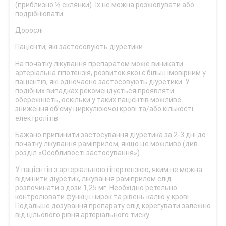
(приблизно ½ склянки). Їх не можна розжовувати або
подрібнювати.
Дорослі
Пацієнти, які застосовують діуретики
На початку лікування препаратом може виникати
артеріальна гіпотензія, розвиток якої є більш імовірним у
пацієнтів, які одночасно застосовують діуретики. У
подібних випадках рекомендується проявляти
обережність, оскільки у таких пацієнтів можливе
зниження об’єму циркулюючої крові та/або кількості
електролітів.
Бажано припинити застосування діуретика за 2-3 дні до
початку лікування раміприлом, якщо це можливо (див.
розділ «Особливості застосування»).
У пацієнтів з артеріальною гіпертензією, яким не можна
відмінити діуретик, лікування раміприлом слід
розпочинати з дози 1,25 мг. Необхідно ретельно
контролювати функції нирок та рівень калію у крові.
Подальше дозування препарату слід корегувати залежно
від цільового рівня артеріального тиску.