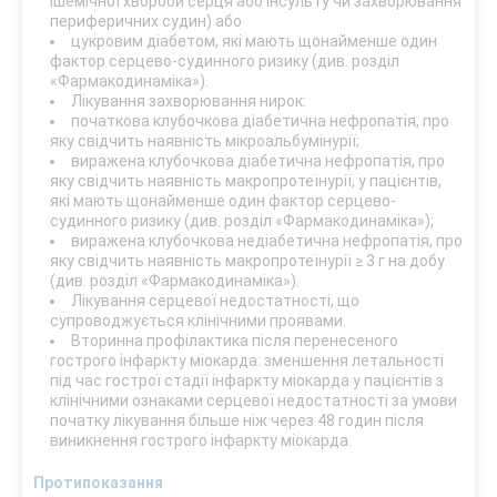
ішемічної хвороби серця або інсульту чи захворювання
периферичних судин) або
цукровим діабетом, які мають щонайменше один
фактор серцево-судинного ризику (див. розділ
«Фармакодинаміка»).
Лікування захворювання нирок:
початкова клубочкова діабетична нефропатія, про
яку свідчить наявність мікроальбумінурії;
виражена клубочкова діабетична нефропатія, про
яку свідчить наявність макропротеїнурії, у пацієнтів,
які мають щонайменше один фактор серцево-
судинного ризику (див. розділ «Фармакодинаміка»);
виражена клубочкова недіабетична нефропатія, про
яку свідчить наявність макропротеїнурії ≥ 3 г на добу
(див. розділ «Фармакодинаміка»).
Лікування серцевої недостатності, що
супроводжується клінічними проявами.
Вторинна профілактика після перенесеного
гострого інфаркту міокарда: зменшення летальності
під час гострої стадії інфаркту міокарда у пацієнтів з
клінічними ознаками серцевої недостатності за умови
початку лікування більше ніж через 48 годин після
виникнення гострого інфаркту міокарда.
Протипоказання