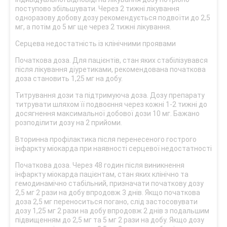
поступово збільшувати. Через 2 тижні лікування
одноразову добову дозу рекомендується подвоїти до 2,5
мг, а потім до 5 мг ще через 2 тижні лікування.
Серцева недостатність із клінічними проявами
Початкова доза. Для пацієнтів, стан яких стабілізувався
після лікування діуретиками, рекомендована початкова
доза становить 1,25 мг на добу.
Титрування дози та підтримуюча доза. Дозу препарату
титрувати шляхом її подвоєння через кожні 1-2 тижні до
досягнення максимальної добової дози 10 мг. Бажано
розподілити дозу на 2 прийоми.
Вторинна профілактика після перенесеного гострого
інфаркту міокарда при наявності серцевої недостатності
Початкова доза. Через 48 годин після виникнення
інфаркту міокарда пацієнтам, стан яких клінічно та
гемодинамічно стабільний, призначати початкову дозу
2,5 мг 2 рази на добу впродовж 3 днів. Якщо початкова
доза 2,5 мг переноситься погано, слід застосовувати
дозу 1,25 мг 2 рази на добу впродовж 2 днів з подальшим
підвищенням до 2,5 мг та 5 мг 2 рази на добу. Якщо дозу