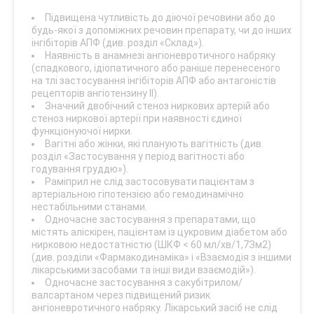
Підвищена чутливість до діючої речовини або до
будь-якої з допоміжних речовин препарату, чи до інших
інгібіторів АПФ (див. розділ «Склад»).
Наявність в анамнезі ангіоневротичного набряку
(спадкового, ідіопатичного або раніше перенесеного
на тлі застосування інгібіторів АПФ або антагоністів
рецепторів ангіотензину ІІ).
Значний двобічний стеноз ниркових артерій або
стеноз ниркової артерії при наявності єдиної
функціонуючої нирки.
Вагітні або жінки, які планують вагітність (див.
розділ «Застосування у період вагітності або
годування груддю»).
Раміприл не слід застосовувати пацієнтам з
артеріальною гіпотензією або гемодинамічно
нестабільними станами.
Одночасне застосування з препаратами, що
містять аліскірен, пацієнтам із цукровим діабетом або
нирковою недостатністю (ШКФ < 60 мл/хв/1,7Зм2)
(див. розділи «Фармакодинаміка» і «Взаємодія з іншими
лікарськими засобами та інші види взаємодій»).
Одночасне застосування з сакубітрилом/
валсартаном через підвищений ризик
ангіоневротичного набряку. Лікарський засіб не слід