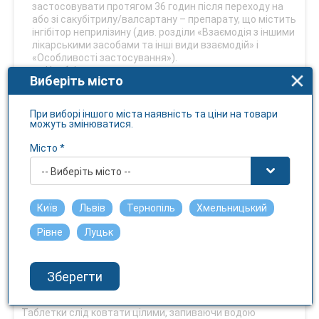
застосовувати протягом 36 годин після переходу на
або зі сакубітрилу/валсартану – препарату, що містить
інгібітор неприлізину (див. розділи «Взаємодія з іншими
лікарськими засобами та інші види взаємодій» і
«Особливості застосування»).
Необхідно уникати одночасного застосування
Виберіть місто
інгібіторів АПФ та екстракорпоральних методів
лікування, які призводять до контакту крові з
негативно зарядженими поверхнями, оскільки таке
При виборі іншого міста наявність та ціни на товари
застосування може призвести до анафілактоїдних
можуть змінюватися.
реакцій тяжкого ступеня (див. розділ «Взаємодія з
іншими лікарськими засобами та інші види взаємодій»).
Місто *
-- Виберіть місто --
Спосіб застосування та дози
Дозування та період лікування залежить від стану
Київ
Львів
Тернопіль
Хмельницький
пацієнта, необхідності супутнього лікування та завжди
визначається лікарем.
Рівне
Луцьк
Препарат рекомендується приймати щодня в один і той
самий час. Препарат можна приймати незалежно від
Зберегти
вживання їжі, оскільки вживання їжі не впливає на його
біодоступність (див. розділ «Фармакокінетика»).
Таблетки слід ковтати цілими, запиваючи водою