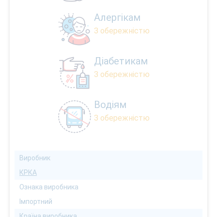
Алергікам
З обережністю
Діабетикам
З обережністю
Водіям
З обережністю
Виробник
КРКА
Ознака виробника
Імпортний
Країна виробника