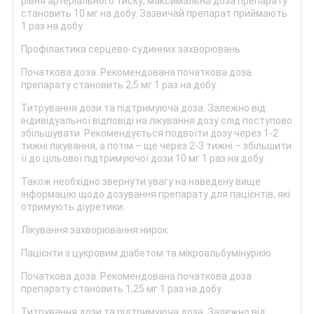
рівня артеріального тиску; максимальна доза препарату
становить 10 мг на добу. Зазвичай препарат приймають
1 раз на добу.
Профілактика серцево-судинних захворювань
Початкова доза. Рекомендована початкова доза
препарату становить 2,5 мг 1 раз на добу.
Титрування дози та підтримуюча доза. Залежно від
індивідуальної відповіді на лікування дозу слід поступово
збільшувати. Рекомендується подвоїти дозу через 1-2
тижні лікування, а потім – ще через 2-3 тижні – збільшити
її до цільової підтримуючої дози 10 мг 1 раз на добу.
Також необхідно звернути увагу на наведену вище
інформацію щодо дозування препарату для пацієнтів, які
отримують діуретики.
Лікування захворювання нирок
Пацієнти з цукровим діабетом та мікроальбумінурією
Початкова доза. Рекомендована початкова доза
препарату становить 1,25 мг 1 раз на добу.
Титрування дози та підтримуюча доза. Залежно від