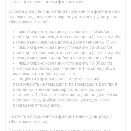
Пацієнти з порушеннями функції нирок
Добова доза для пацієнтів із порушеннями функції нирок
залежить від показника кліренсу креатиніну (див. розділ
«Фармакокінетика»):
якщо кліренс креатиніну становить ≥ 60 мл/хв,
необхідності у корекції початкової дози (2,5 мг на добу)
немає, а максимальна добова доза становить 10 мг;
якщо кліренс креатиніну становить 30-60 мл/хв,
необхідності у корекції початкової дози (2,5 мг на добу)
немає, а максимальна добова доза становить 5 мг;
якщо кліренс креатиніну становить 10-30 мл/хв,
початкова добова доза становить 1,25 мг на добу, а
максимальна добова доза − 5 мг;
пацієнти з артеріальною гіпертензією, які
перебувають на гемодіалізі: при гемодіалізі раміприл
виводиться незначною мірою; початкова доза
становить 1,25 мг, а максимальна добова доза – 5 мг;
препарат слід приймати через кілька годин після
проведення гемодіалізу.
Пацієнти з порушеннями функції печінки (див. розділ
«Фармакокінетика»)