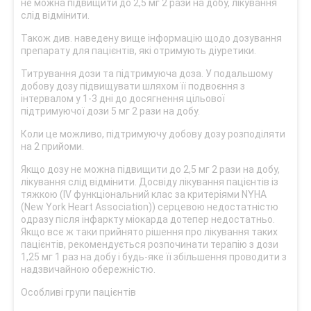
не можна підвищити до 2,5 мг 2 рази на добу, лікування
слід відмінити.
Також див. наведену вище інформацію щодо дозування
препарату для пацієнтів, які отримують діуретики.
Титрування дози та підтримуюча доза. У подальшому
добову дозу підвищувати шляхом її подвоєння з
інтервалом у 1-3 дні до досягнення цільової
підтримуючої дози 5 мг 2 рази на добу.
Коли це можливо, підтримуючу добову дозу розподіляти
на 2 прийоми.
Якщо дозу не можна підвищити до 2,5 мг 2 рази на добу,
лікування слід відмінити. Досвіду лікування пацієнтів із
тяжкою (IV функціональний клас за критеріями NYHA
(New York Heart Association)) серцевою недостатністю
одразу після інфаркту міокарда дотепер недостатньо.
Якщо все ж таки прийнято рішення про лікування таких
пацієнтів, рекомендується розпочинати терапію з дози
1,25 мг 1 раз на добу і будь-яке її збільшення проводити з
надзвичайною обережністю.
Особливі групи пацієнтів