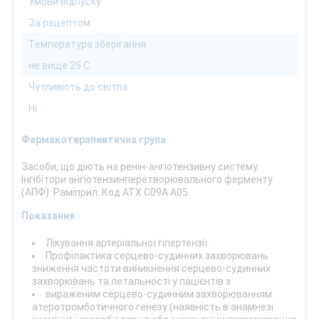
Умови відпуску
За рецептом
Температура зберігання
не вище 25 С
Чутливість до світла
Ні
Фармакотерапевтична група
Засоби, що діють на ренін-ангіотензивну систему.
Інгібітори ангіотензинперетворювального ферменту
(АПФ). Раміприл. Код АТХ С09А А05.
Показання
Лікування артеріальної гіпертензії.
Профілактика серцево-судинних захворювань:
зниження частоти виникнення серцево-судинних
захворювань та летальності у пацієнтів з:
вираженим серцево-судинним захворюванням
атеротромботичного генезу (наявність в анамнезі