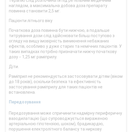
Терапію слід розпочинати під ретельним медичним
наглядом, а максимальна добова доза препарату
повинна становити 2,5 мг.
Пацієнти літнього віку
Початкова доза повинна бути нижчою, а подальше
титрування дози слід здійснювати більш поступово з
огляду на вищу імовірність виникнення небажаних
ефектів, особливо у дуже старих та немічних пацієнтів. У
таких випадках потрібно призначати нижчу початкову
дозу − 1,25 мг раміприлу.
Діти.
Раміприл не рекомендується застосовувати дітям (віком
до 18 років), оскільки безпека та ефективність
застосування раміприлу для таких пацієнтів не
встановлена.
Передозування
Передозування може спричинити надмірну периферичну
вазодилатацію (що супроводжується вираженою
артеріальною гіпотензією, шоком), брадикардію,
порушення електролітного балансу та ниркову